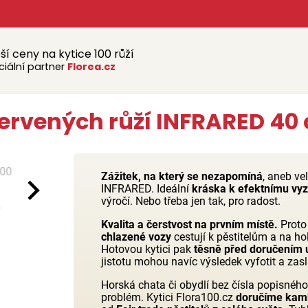
ší ceny na kytice 100 růží
ciální partner
Florea.cz
rvených růží INFRARED 40 c
Zážitek, na který se nezapomíná
, aneb ve
INFRARED. Ideální
kráska k efektnímu vyz
výročí. Nebo třeba jen tak, pro radost.
Kvalita a čerstvost na prvním místě.
Proto
chlazené vozy
cestují k pěstitelům a na h
Hotovou kytici pak
těsně před doručením u
jistotu mohou navíc výsledek vyfotit a zas
Horská chata či obydlí bez čísla popisnéh
problém. Kytici Flora100.cz
doručíme kam