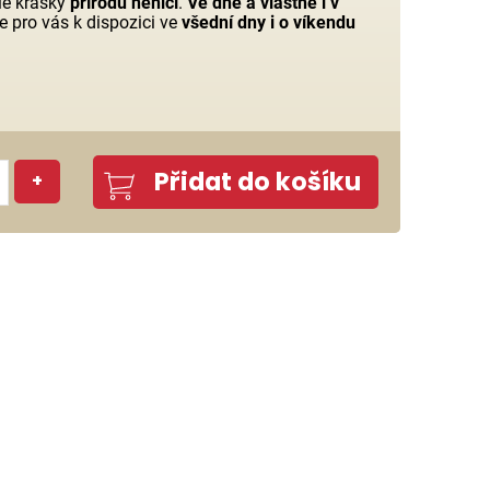
hle krásky
přírodu neničí
.
Ve dne a vlastně i v
 pro vás k dispozici ve
všední dny i o víkendu
Přidat do košíku
+