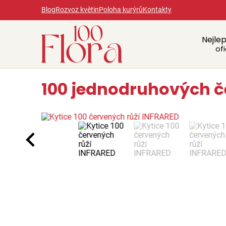
Blog
Rozvoz květin
Poloha kurýrů
Kontakty
Nejlep
ofi
100 jednodruhových če