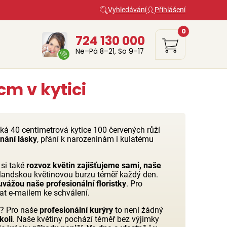
Vyhledávání
Přihlášení
0
724 130 000
Ne–Pá 8–21, So 9–17
m v kytici
lká 40 centimetrová kytice 100 červených růží
nání lásky
, přání k narozeninám i kulatému
 si také
rozvoz květin zajišťujeme sami, naše
olandskou květinovou burzu téměř každý den.
vážou naše profesionální floristky
. Pro
lat e-mailem ke schválení.
o? Pro naše
profesionální kurýry
to není žádný
koli
. Naše květiny pochází téměř bez výjimky