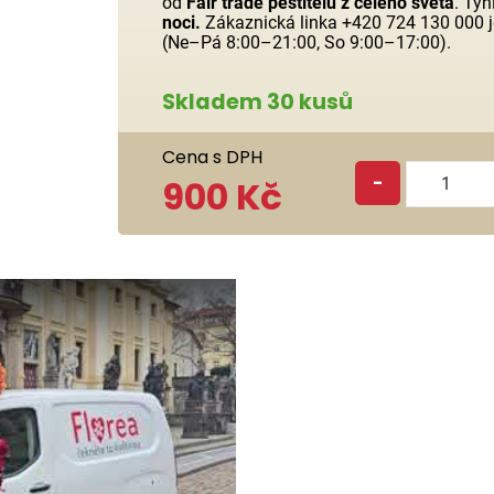
od
Fair trade pěstitelů z celého světa
. Ty
noci.
Zákaznická linka +420 724 130 000 je
(Ne–Pá 8:00–21:00, So 9:00–17:00).
Skladem 30 kusů
Cena s DPH
-
900 Kč