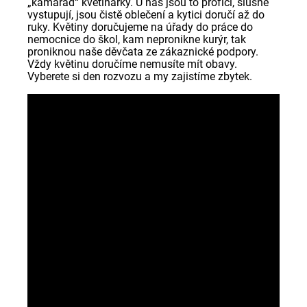
„kamarád“ květinářky. U nás jsou to profíci, slušně
vystupují, jsou čistě oblečení a kytici doručí až do
ruky. Květiny doručujeme na úřady do práce do
nemocnice do škol, kam nepronikne kurýr, tak
proniknou naše děvčata ze zákaznické podpory.
Vždy květinu doručíme nemusíte mít obavy.
Vyberete si den rozvozu a my zajistíme zbytek.