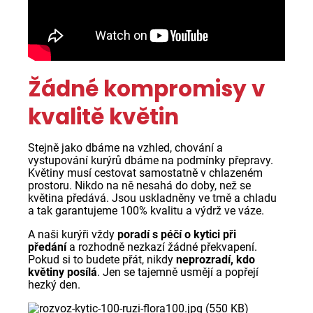
Žádné kompromisy v
kvalitě květin
Stejně jako dbáme na vzhled, chování a
vystupování kurýrů dbáme na podmínky přepravy.
Květiny musí cestovat samostatně v chlazeném
prostoru. Nikdo na ně nesahá do doby, než se
květina předává. Jsou uskladněny ve tmě a chladu
a tak garantujeme 100% kvalitu a výdrž ve váze.
A naši kurýři vždy
poradí s péčí o kytici při
předání
a rozhodně nezkazí žádné překvapení.
Pokud si to budete přát, nikdy
neprozradí, kdo
květiny posílá
. Jen se tajemně usmějí a popřejí
hezký den.