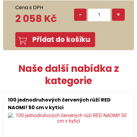
Cena s DPH
-
+
2 058 Kč
Přidat do košíku
Naše další nabídka z
kategorie
100 jednodruhových červených růží RED
NAOMI! 50 cm v kytici