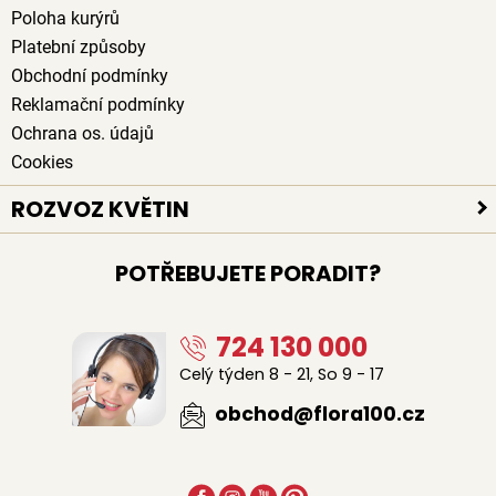
Poloha kurýrů
Platební způsoby
Obchodní podmínky
Reklamační podmínky
Ochrana os. údajů
Cookies
ROZVOZ KVĚTIN
Rozvoz květin po celé ČR
POTŘEBUJETE PORADIT?
Doručení květin zdarma
Rozvoz květin chlazenými vozy
724 130 000
Sledujte kurýra při doručení
Naši lidé na doručení květin
Celý týden 8 - 21, So 9 - 17
Odkud květiny rozvážíme
obchod@flora100.cz