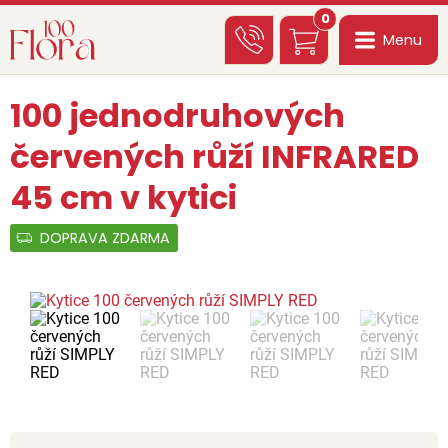
0
Menu
100 jednodruhových
červených růží INFRARED
45 cm v kytici
DOPRAVA ZDARMA