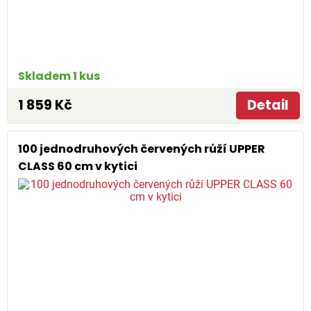
Skladem 1 kus
1 859 Kč
Detail
100 jednodruhových červených růží UPPER
CLASS 60 cm v kytici