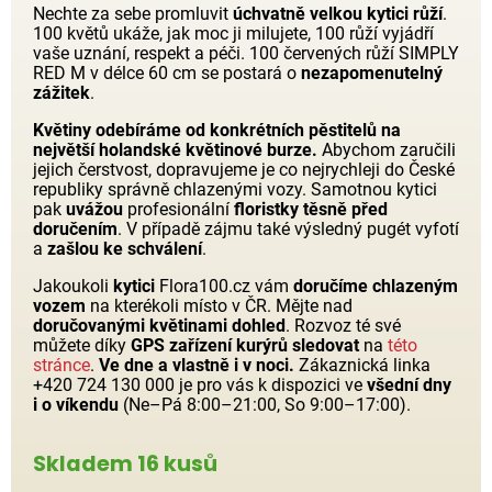
Nechte za sebe promluvit
úchvatně velkou kytici růží
.
100 květů ukáže, jak moc ji milujete, 100 růží vyjádří
vaše uznání, respekt a péči. 100 červených růží SIMPLY
RED M v délce 60 cm se postará o
nezapomenutelný
zážitek
.
Květiny odebíráme od konkrétních pěstitelů na
největší holandské květinové burze.
Abychom zaručili
jejich čerstvost, dopravujeme je co nejrychleji do České
republiky správně chlazenými vozy. Samotnou kytici
pak
uvážou
profesionální
floristky těsně před
doručením
. V případě zájmu také výsledný pugét vyfotí
a
zašlou ke schválení
.
Jakoukoli
kytici
Flora100.cz vám
doručíme chlazeným
vozem
na kterékoli místo v ČR. Mějte nad
doručovanými květinami dohled
. Rozvoz té své
můžete díky
GPS zařízení kurýrů sledovat
na
této
stránce
.
Ve dne a vlastně i v noci.
Zákaznická linka
+420 724 130 000 je pro vás k dispozici ve
všední dny
i o víkendu
(Ne–Pá 8:00–21:00, So 9:00–17:00).
Skladem 16 kusů