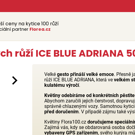
ší ceny na kytice 100 růží
ciální partner
Florea.cz
 růží ICE BLUE ADRIANA 50
Velké
gesto přináší velké emoce
. Přesně 
růží ICE BLUE ADRIANA, která ve
velkém st
kulatému výročí
.
Květiny odebíráme od konkrétních pěstite
Abychom zaručili jejich čerstvost, dopravuj
správně chlazenými vozy. Samotnou kytic
před doručením
. V případě zájmu také výs
Květiny Flora100.cz
doručujeme speciální
Zajímá vás, kdy se obdarovaná osoba doč
vybaveny GPS zařízením
, svého kurýra m