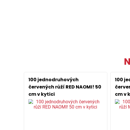
N
100 jednodruhových
100 j
červených růží RED NAOMI! 50
červe
cm v kytici
cm v k