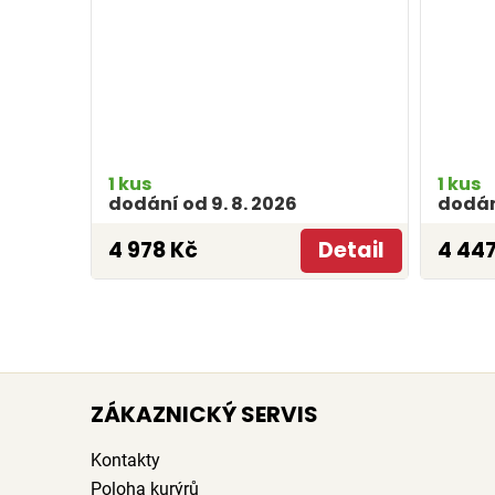
1 kus
1 kus
dodání od 9. 8. 2026
dodání
4 978 Kč
Detail
4 447
ZÁKAZNICKÝ SERVIS
Kontakty
Poloha kurýrů