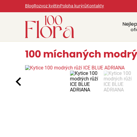
Blog
Rozvoz květin
Poloha kurýrů
Kontakty
Nejlep
ofi
100 míchaných modrých