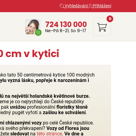
Vyhledávání
Přihlášení
0
724 130 000
Ne–Pá 8–21, So 9–17
 cm v kytici
jako tato 50 centimetrová kytice 100 modrých
ylu vyzná lásku, popřeje k narozeninám i
lů na největší holandské květinové burze.
eme je co nejrychleji do České republiky
i pak
uvážou
profesionální
floristky těsně
ledný pugét vyfotí a
zašlou ke schválení
.
mi chlazenými vozy
po celé České republice.
ká svého překvapení?
Vozy od Florea jsou
ůžete
sledovat
na
této stránce
.
Ve dne a