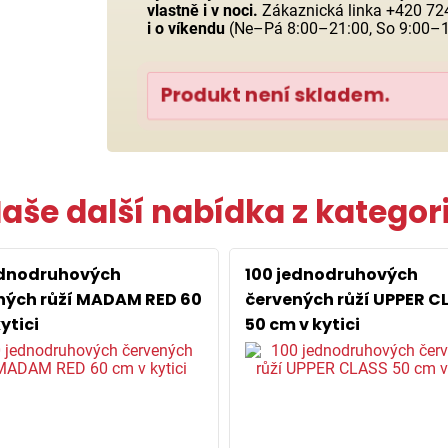
vlastně i v noci.
Zákaznická linka +420 724
i o víkendu
(Ne–Pá 8:00–21:00, So 9:00–1
Produkt není skladem.
aše další nabídka z kategor
ednodruhových
100 jednodruhových
ných růží MADAM RED 60
červených růží UPPER C
ytici
50 cm v kytici