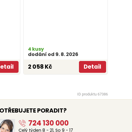
4 kusy
dodání od 9. 8. 2026
etail
2 058 Kč
Detail
ID produktu 67386
OTŘEBUJETE PORADIT?
724 130 000
Celý týden 8 - 21, So 9 - 17