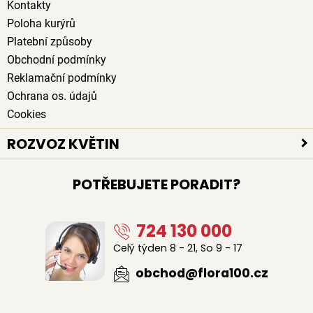
Kontakty
Poloha kurýrů
Platební způsoby
Obchodní podmínky
Reklamační podmínky
Ochrana os. údajů
Cookies
ROZVOZ KVĚTIN
Rozvoz květin po celé ČR
POTŘEBUJETE PORADIT?
Doručení květin zdarma
Rozvoz květin chlazenými vozy
724 130 000
Sledujte kurýra při doručení
Naši lidé na doručení květin
Celý týden 8 - 21, So 9 - 17
Odkud květiny rozvážíme
obchod@flora100.cz