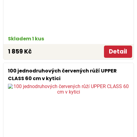
Skladem 1 kus
1 859 Kč
Detail
100 jednodruhových červených růží UPPER
CLASS 60 cm v kytici