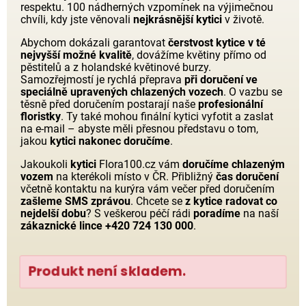
respektu. 100 nádherných vzpomínek na výjimečnou
chvíli, kdy jste věnovali
nejkrásnější kytici
v životě.
Abychom dokázali garantovat
čerstvost kytice v té
nejvyšší možné kvalitě
, dovážíme květiny přímo od
pěstitelů a z holandské květinové burzy.
Samozřejmostí je rychlá přeprava
při doručení ve
speciálně upravených chlazených vozech
. O vazbu se
těsně před doručením postarají naše
profesionální
floristky
. Ty také mohou finální kytici vyfotit a zaslat
na e-mail – abyste měli přesnou představu o tom,
jakou
kytici nakonec doručíme
.
Jakoukoli
kytici
Flora100.cz vám
doručíme chlazeným
vozem
na kterékoli místo v ČR. Přibližný
čas doručení
včetně kontaktu na kurýra vám večer před doručením
zašleme SMS zprávou
. Chcete se
z kytice radovat co
nejdelší dobu
? S veškerou péčí rádi
poradíme
na naší
zákaznické lince +420 724 130 000
.
Produkt není skladem.