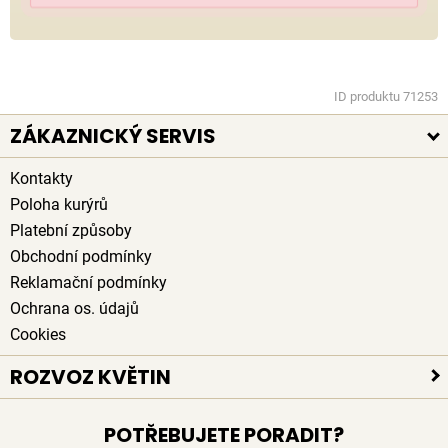
ID produktu 71253
ZÁKAZNICKÝ SERVIS
Kontakty
Poloha kurýrů
Platební způsoby
Obchodní podmínky
Reklamační podmínky
Ochrana os. údajů
Cookies
ROZVOZ KVĚTIN
Rozvoz květin po celé ČR
POTŘEBUJETE PORADIT?
Doručení květin zdarma