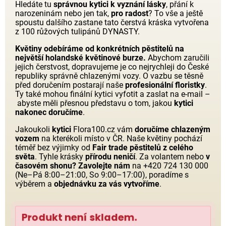
Hledáte tu
správnou kytici k vyznání lásky
, přání k
narozeninám nebo jen tak,
pro radost
? To vše a ještě
spoustu dalšího zastane tato čerstvá kráska vytvořena
z 100 růžových tulipánů DYNASTY.
Květiny odebíráme od konkrétních pěstitelů na
největší holandské květinové burze.
Abychom zaručili
jejich čerstvost, dopravujeme je co nejrychleji do České
republiky správně chlazenými vozy. O vazbu se těsně
před doručením postarají naše
profesionální floristky
.
Ty také mohou finální kytici vyfotit a zaslat na e-mail –
abyste měli přesnou představu o tom, jakou
kytici
nakonec doručíme
.
Jakoukoli
kytici
Flora100.cz vám
doručíme chlazeným
vozem
na kterékoli místo v ČR. Naše květiny pochází
téměř bez výjimky od
Fair trade pěstitelů z celého
světa
. Tyhle krásky
přírodu neničí
. Za volantem nebo
v
časovém shonu?
Zavolejte nám
na +420 724 130 000
(Ne–Pá 8:00–21:00, So 9:00–17:00), poradíme s
výběrem a
objednávku za vás vytvoříme
.
Produkt není skladem.