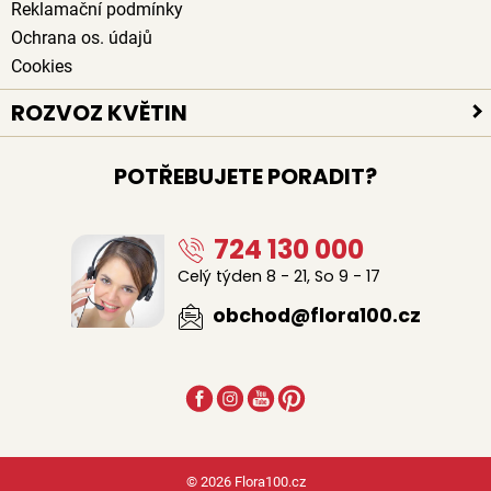
Reklamační podmínky
Ochrana os. údajů
Cookies
ROZVOZ KVĚTIN
Rozvoz květin po celé ČR
POTŘEBUJETE PORADIT?
Doručení květin zdarma
Rozvoz květin chlazenými vozy
724 130 000
Sledujte kurýra při doručení
Naši lidé na doručení květin
Celý týden 8 - 21, So 9 - 17
Odkud květiny rozvážíme
obchod@flora100.cz
© 2026 Flora100.cz