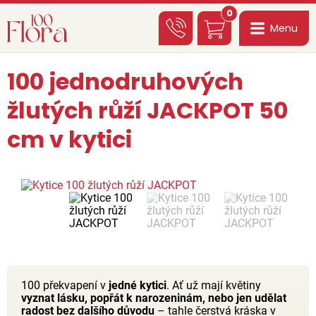
0
Menu
100 jednodruhových
žlutých růží JACKPOT 50
cm v kytici
100 překvapení v
jedné kytici
. Ať už mají květiny
vyznat lásku, popřát k narozeninám, nebo jen udělat
radost bez dalšího důvodu
– tahle čerstvá kráska v