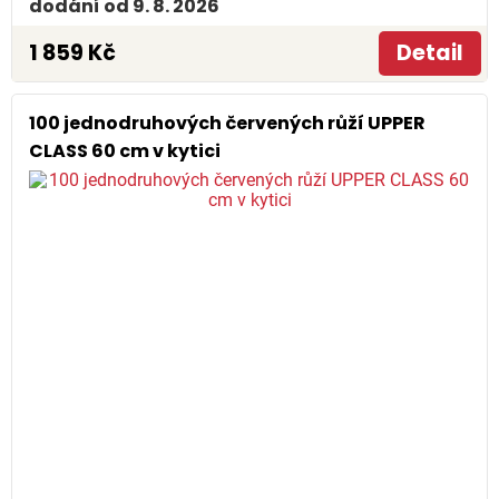
dodání od 9. 8. 2026
1 859 Kč
Detail
100 jednodruhových červených růží UPPER
CLASS 60 cm v kytici