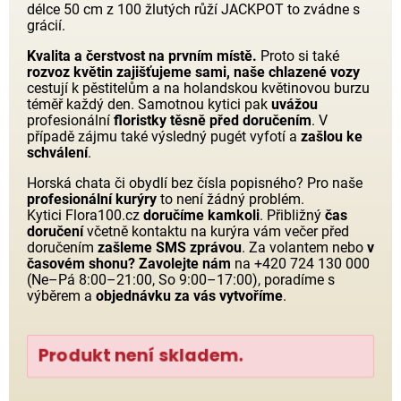
délce 50 cm z 100 žlutých růží JACKPOT to zvádne s
grácií.
Kvalita a čerstvost na prvním místě.
Proto si také
rozvoz květin zajišťujeme sami, naše chlazené vozy
cestují k pěstitelům a na holandskou květinovou burzu
téměř každý den. Samotnou kytici pak
uvážou
profesionální
floristky těsně před doručením
. V
případě zájmu také výsledný pugét vyfotí a
zašlou ke
schválení
.
Horská chata či obydlí bez čísla popisného? Pro naše
profesionální kurýry
to není žádný problém.
Kytici Flora100.cz
doručíme kamkoli
. Přibližný
čas
doručení
včetně kontaktu na kurýra vám večer před
doručením
zašleme SMS zprávou
. Za volantem nebo
v
časovém shonu?
Zavolejte nám
na +420 724 130 000
(Ne–Pá 8:00–21:00, So 9:00–17:00), poradíme s
výběrem a
objednávku za vás vytvoříme
.
Produkt není skladem.