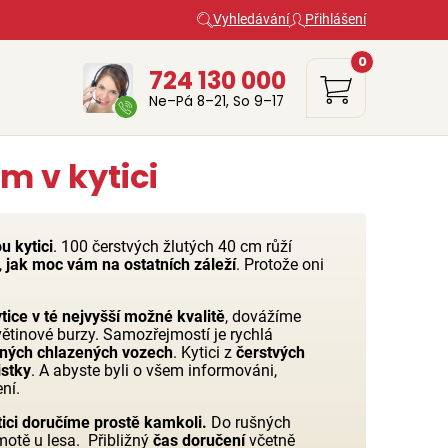
Vyhledávání
Přihlášení
0
724 130 000
Ne–Pá 8–21, So 9–17
 v kytici
u kytici
. 100 čerstvých žlutých 40 cm růží
,
jak moc vám na ostatních záleží
. Protože oni
tice v té nejvyšší možné kvalitě
, dovážíme
větinové burzy. Samozřejmostí je rychlá
ených chlazených vozech
. Kytici z
čerstvých
istky
. A abyste byli o všem informováni,
ní.
tici doručíme prostě kamkoli.
Do rušných
motě u lesa. Přibližný
čas doručení
včetně