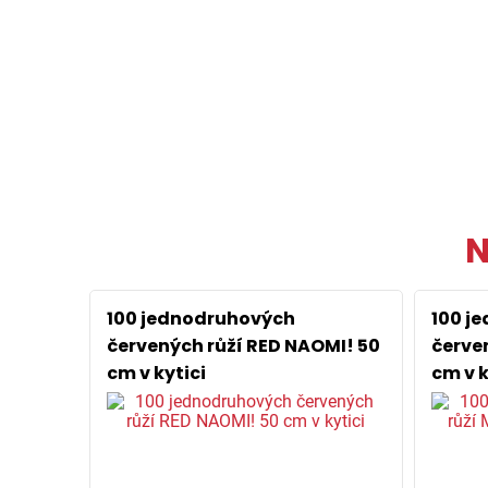
N
100 jednodruhových
100 j
červených růží RED NAOMI! 50
červe
cm v kytici
cm v k