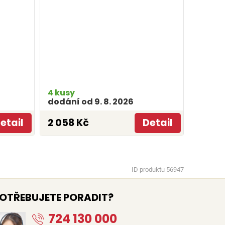
4 kusy
dodání od 9. 8. 2026
etail
2 058 Kč
Detail
ID produktu 56947
OTŘEBUJETE PORADIT?
724 130 000