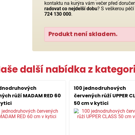
kontaktu na kurýra vám večer před doruč
radovat co nejdelší dobu
? S veškerou péčí
724 130 000
.
Produkt není skladem.
aše další nabídka z kategor
ednodruhových
100 jednodruhových
ných růží MADAM RED 60
červených růží UPPER C
ytici
50 cm v kytici