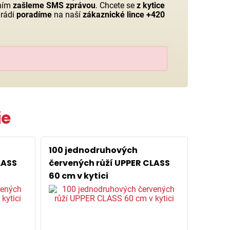
ením
zašleme SMS zprávou
. Chcete se
z kytice
 rádi
poradíme
na naší
zákaznické lince +420
ie
100 jednodruhových
LASS
červených růží UPPER CLASS
60 cm v kytici