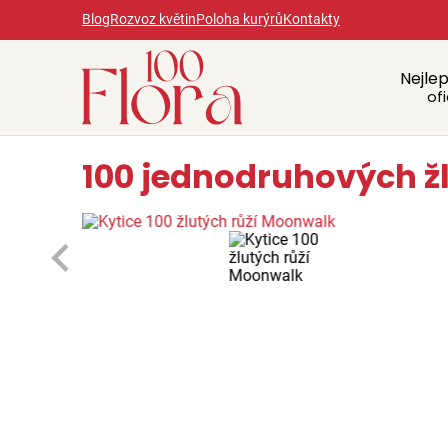
Blog
Rozvoz květin
Poloha kurýrů
Kontakty
Nejlep
ofi
100 jednodruhových ž