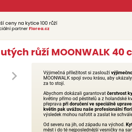
ší ceny na kytice 100 růží
ciální partner
Florea.cz
lutých růží MOONWALK 40 cm
Výjimečná příležitost si zaslouží
výjimečno
MOONWALK spojí svou krásu, aby ukázaly
za to stojí.
Abychom dokázali garantovat
čerstvost ky
květiny přímo od pěstitelů a z holandské k
přeprava
při doručení ve speciálně uprav
květin pak uvážou naše profesionální flor
výsledek mohou nafotit a zaslat ke schvále
Od severu na jih, od západu na východ.
Ky
měst i do té nejposlednější vesničky na sa