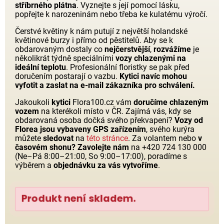
stříbrného plátna
. Vyznejte s její pomocí lásku,
popřejte k narozeninám nebo třeba ke kulatému výročí.
Čerstvé květiny k nám putují z největší holandské
květinové burzy i přímo od pěstitelů. Aby se k
obdarovaným dostaly co
nejčerstvější
,
rozvážíme
je
několikrát týdně speciálními
vozy chlazenými na
ideální teplotu
. Profesionální floristky se pak před
doručením postarají o vazbu.
Kytici navíc mohou
vyfotit a zaslat na e-mail zákazníka pro schválení.
Jakoukoli
kytici
Flora100.cz vám
doručíme chlazeným
vozem
na kterékoli místo v ČR. Zajímá vás, kdy se
obdarovaná osoba dočká svého překvapení?
Vozy od
Florea jsou vybaveny GPS zařízením
, svého kurýra
můžete
sledovat
na
této stránce
. Za volantem nebo
v
časovém shonu?
Zavolejte nám
na +420 724 130 000
(Ne–Pá 8:00–21:00, So 9:00–17:00), poradíme s
výběrem a
objednávku za vás vytvoříme
.
Produkt není skladem.