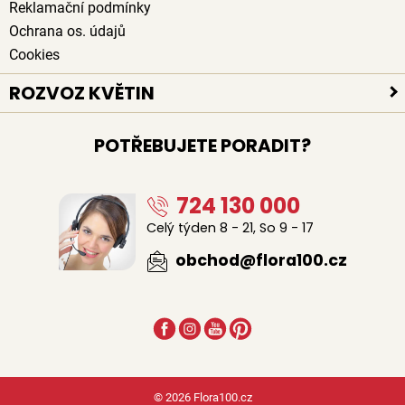
Reklamační podmínky
Ochrana os. údajů
Cookies
ROZVOZ KVĚTIN
Rozvoz květin po celé ČR
POTŘEBUJETE PORADIT?
Doručení květin zdarma
Rozvoz květin chlazenými vozy
724 130 000
Sledujte kurýra při doručení
Naši lidé na doručení květin
Celý týden 8 - 21, So 9 - 17
Odkud květiny rozvážíme
obchod@flora100.cz
© 2026 Flora100.cz