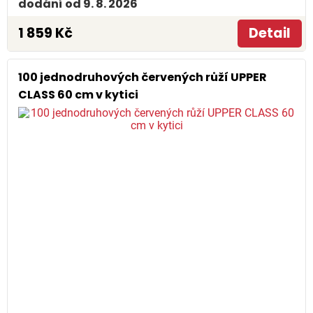
dodání od 9. 8. 2026
1 859 Kč
Detail
100 jednodruhových červených růží UPPER
CLASS 60 cm v kytici