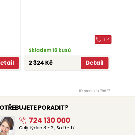
TIP
Skladem 16 kusů
etail
2 324 Kč
Detail
ID produktu 78827
OTŘEBUJETE PORADIT?
724 130 000
Celý týden 8 - 21, So 9 - 17