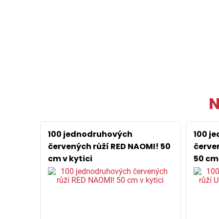
N
100 jednodruhových
100 j
červených růží RED NAOMI! 50
červe
cm v kytici
50 cm 