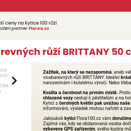
ší ceny na kytice 100 růží
ciální partner
Florea.cz
evných růží BRITTANY 50 c
Zážitek, na který se nezapomíná
, aneb ve
vícebarevných růží BRITTANY. Ideální
krás
narozeninám i kulatému výročí. Nebo třeba 
Kvalita a čerstvost na prvním místě.
Proto
chlazené vozy
cestují k pěstitelům a na h
Kytici z
čerstvých květin pak uvážou naše 
informováni, výsledek mohou nafotit a zasl
Jakoukoli
kytici
Flora100.cz vám
doručím
Zajímá vás, kdy se obdarovaná osoba doč
vybaveny GPS zařízením
, svého kurýra m