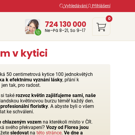
Vyhledávání
Přihlášení
0
724 130 000
Ne–Pá 8–21, So 9–17
m v kytici
lká 50 centimetrová kytice 100 jednokvětých
ka k efektnímu vyznání lásky
, přání k
jen tak, pro radost.
 si také
rozvoz květin zajišťujeme sami, naše
olandskou květinovou burzu téměř každý den.
profesionální floristky
. A abyste byli o všem
at ke schválení.
e chlazeným vozem
na kterékoli místo v ČR.
ká svého překvapení?
Vozy od Florea jsou
ůžete
sledovat
na
této stránce
.
Ve dne a