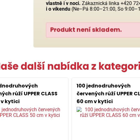
vlastně i v noci.
Zákaznická linka +420 724
i o víkendu
(Ne–Pá 8:00–21:00, So 9:00–1
Produkt není skladem.
aše další nabídka z kategor
ednodruhových
100 jednodruhových
ných růží UPPER CLASS
červených růží UPPER C
v kytici
60 cm v kytici