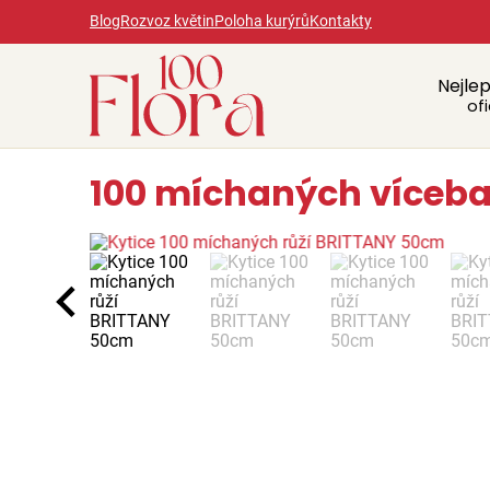
Blog
Rozvoz květin
Poloha kurýrů
Kontakty
Nejlep
ofi
100 míchaných vícebar