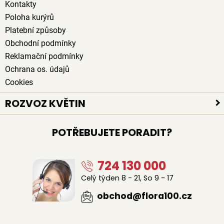
Kontakty
Poloha kurýrů
Platební způsoby
Obchodní podmínky
Reklamační podmínky
Ochrana os. údajů
Cookies
ROZVOZ KVĚTIN
Rozvoz květin po celé ČR
POTŘEBUJETE PORADIT?
Doručení květin zdarma
Rozvoz květin chlazenými vozy
724 130 000
Sledujte kurýra při doručení
Naši lidé na doručení květin
Celý týden 8 - 21, So 9 - 17
Odkud květiny rozvážíme
obchod@flora100.cz