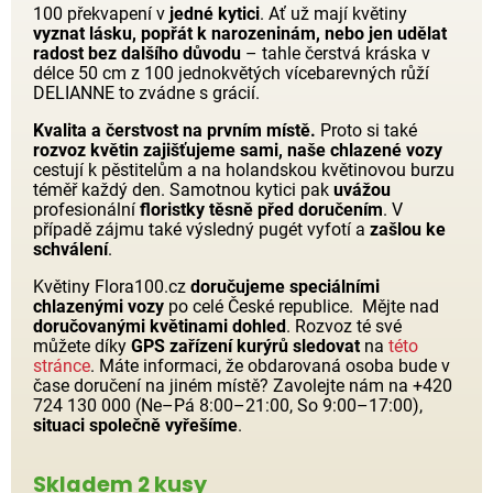
100 překvapení v
jedné kytici
. Ať už mají květiny
vyznat lásku, popřát k narozeninám, nebo jen udělat
radost bez dalšího důvodu
– tahle čerstvá kráska v
délce 50 cm z 100 jednokvětých vícebarevných růží
DELIANNE to zvádne s grácií.
Kvalita a čerstvost na prvním místě.
Proto si také
rozvoz květin zajišťujeme sami, naše chlazené vozy
cestují k pěstitelům a na holandskou květinovou burzu
téměř každý den. Samotnou kytici pak
uvážou
profesionální
floristky těsně před doručením
. V
případě zájmu také výsledný pugét vyfotí a
zašlou ke
schválení
.
Květiny Flora100.cz
doručujeme speciálními
chlazenými vozy
po celé České republice. Mějte nad
doručovanými květinami dohled
. Rozvoz té své
můžete díky
GPS zařízení kurýrů sledovat
na
této
stránce
. Máte informaci, že obdarovaná osoba bude v
čase doručení na jiném místě? Zavolejte nám na +420
724 130 000 (Ne–Pá 8:00–21:00, So 9:00–17:00),
situaci společně vyřešíme
.
Skladem 2 kusy