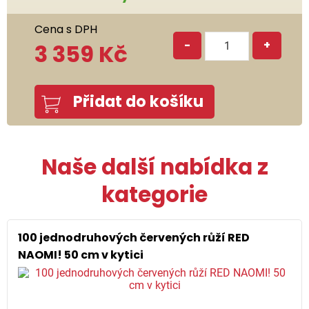
Cena s DPH
-
+
3 359 Kč
Přidat do košíku
Naše další nabídka z
kategorie
100 jednodruhových červených růží RED
NAOMI! 50 cm v kytici