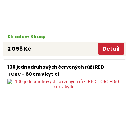
Skladem 3 kusy
2 058 Kč
Detail
100 jednodruhových červených růží RED
TORCH 60 cm v kytici