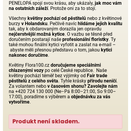
PENELOPA spojí svou krásu, aby ukázaly,
jak moc vám
na ostatních záleží
. Protože oni za to stojí.
Všechny
květiny pochází od pěstitelů
nebo z květinové
burzy
v Holandsku
. Pečlivě navíc
hlídáme jejich kvalitu
tak, aby k obdarovaným dorazila jen opravdu
nejčerstvější možná kytice
. O vazbu se těsně před
doručením postarají naše
profesionální floristky
. Ty
také mohou finální kytici vyfotit a zaslat na e-mail –
abyste měli přesnou představu o tom, jakou
kytici
nakonec doručíme
.
Květiny Flora100.cz
doručujeme speciálními
chlazenými vozy
po celé České republice. Naše
květiny pochází téměř bez výjimky od
Fair trade
pěstitelů z celého světa
. Tyhle krásky
přírodu neničí
.
Za volantem nebo
v časovém shonu?
Zavolejte nám
na +420 724 130 000 (Ne–Pá 8:00–21:00, So 9:00–
17:00), poradíme s výběrem a
objednávku za vás
vytvoříme
.
Produkt není skladem.