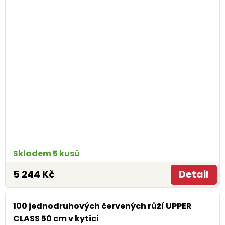
Skladem 5 kusů
5 244 Kč
Detail
100 jednodruhových červených růží UPPER
CLASS 50 cm v kytici