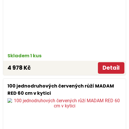
Skladem 1 kus
4 978 Kč
Detail
100 jednodruhových červených růží MADAM
RED 60 cm v kytici