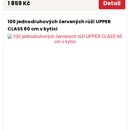
1 859 Kč
Detail
100 jednodruhových červených růží UPPER
CLASS 60 cm v kytici