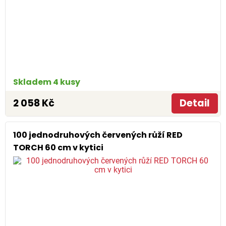
Skladem 4 kusy
2 058 Kč
Detail
100 jednodruhových červených růží RED
TORCH 60 cm v kytici