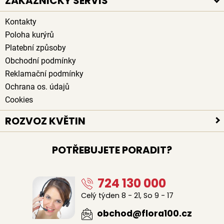
ZÁKAZNICKÝ SERVIS
Kontakty
Poloha kurýrů
Platební způsoby
Obchodní podmínky
Reklamační podmínky
Ochrana os. údajů
Cookies
ROZVOZ KVĚTIN
Rozvoz květin po celé ČR
POTŘEBUJETE PORADIT?
Doručení květin zdarma
Rozvoz květin chlazenými vozy
724 130 000
Sledujte kurýra při doručení
Naši lidé na doručení květin
Celý týden 8 - 21, So 9 - 17
Odkud květiny rozvážíme
obchod@flora100.cz