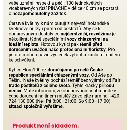
vaše uznání, respekt a péči. 100 jednokvětých
vícebarevných růží PINACHE v délce 40 cm se postará
o
nezapomenutelný zážitek
.
Čerstvé květiny k nám putují z největší holandské
květinové burzy i přímo od pěstitelů. Aby se k
obdarovaným dostaly co
nejčerstvější
,
rozvážíme
je
několikrát týdně speciálními
vozy chlazenými na
ideální teplotu
. Hotovou kytici pak
těsně před
doručením uvážou naše profesionální floristky
. Pro
jistotu mohou navíc výsledek vyfotit a zaslat e-mailem
ke schválení.
Kytice Flora100.cz
doručujeme po celé České
republice speciálními chlazenými vozy
. Od Aše po
Těšín. Naše květiny pochází téměř bez výjimky od
Fair
trade pěstitelů z celého světa
. Tyhle krásky
přírodu
neničí
. Máte informaci, že obdarovaná osoba bude v
čase doručení na jiném místě? Zavolejte nám na +420
724 130 000 (Ne–Pá 8:00–21:00, So 9:00–17:00),
situaci společně vyřešíme
.
Produkt není skladem.