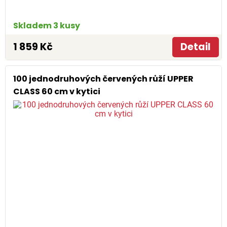
Skladem 3 kusy
1 859 Kč
Detail
100 jednodruhových červených růží UPPER
CLASS 60 cm v kytici