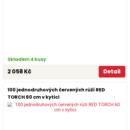
Skladem 4 kusy
2 058 Kč
Detail
100 jednodruhových červených růží RED
TORCH 60 cm v kytici