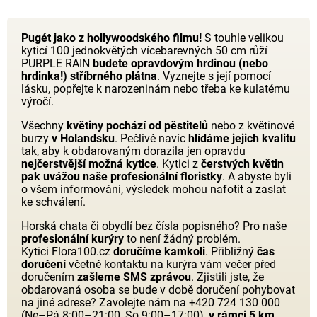
Pugét jako z hollywoodského filmu!
S touhle velikou
kyticí 100 jednokvětých vícebarevných 50 cm růží
PURPLE RAIN
budete opravdovým hrdinou (nebo
hrdinka!) stříbrného plátna
. Vyznejte s její pomocí
lásku, popřejte k narozeninám nebo třeba ke kulatému
výročí.
Všechny
květiny pochází od pěstitelů
nebo z květinové
burzy
v Holandsku
. Pečlivě navíc
hlídáme jejich kvalitu
tak, aby k obdarovaným dorazila jen opravdu
nejčerstvější možná kytice
. Kytici z
čerstvých květin
pak uvážou naše profesionální floristky
. A abyste byli
o všem informováni, výsledek mohou nafotit a zaslat
ke schválení.
Horská chata či obydlí bez čísla popisného? Pro naše
profesionální kurýry
to není žádný problém.
Kytici Flora100.cz
doručíme kamkoli
. Přibližný
čas
doručení
včetně kontaktu na kurýra vám večer před
doručením
zašleme SMS zprávou
. Zjistili jste, že
obdarovaná osoba se bude v době doručení pohybovat
na jiné adrese? Zavolejte nám na +420 724 130 000
(Ne–Pá 8:00–21:00, So 9:00–17:00),
v rámci 5 km