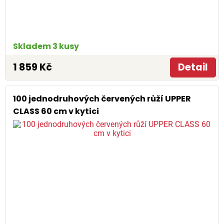
Skladem 3 kusy
1 859 Kč
Detail
100 jednodruhových červených růží UPPER
CLASS 60 cm v kytici