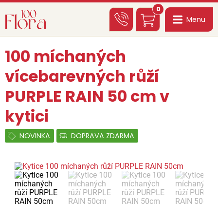
0
Menu
100 míchaných
vícebarevných růží
PURPLE RAIN 50 cm v
kytici
NOVINKA
DOPRAVA ZDARMA