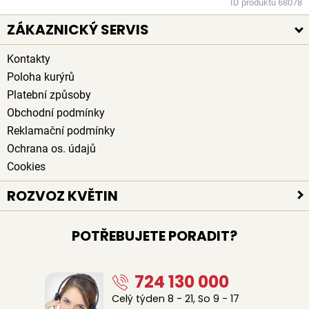
ID produktu 68078
ZÁKAZNICKÝ SERVIS
Kontakty
Poloha kurýrů
Platební způsoby
Obchodní podmínky
Reklamační podmínky
Ochrana os. údajů
Cookies
ROZVOZ KVĚTIN
Rozvoz květin po celé ČR
POTŘEBUJETE PORADIT?
Doručení květin zdarma
Rozvoz květin chlazenými vozy
724 130 000
Sledujte kurýra při doručení
Naši lidé na doručení květin
Celý týden 8 - 21, So 9 - 17