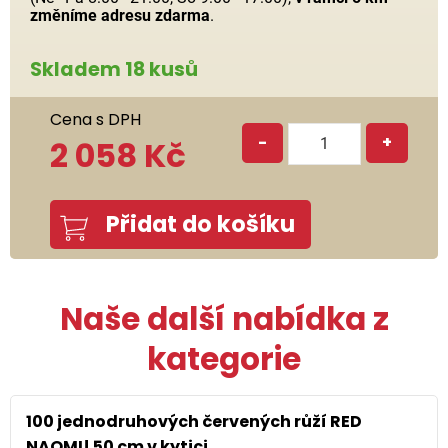
změníme adresu zdarma
.
Skladem 18 kusů
Cena s DPH
-
+
2 058 Kč
Přidat do košíku
Naše další nabídka z
kategorie
100 jednodruhových červených růží RED
NAOMI! 50 cm v kytici