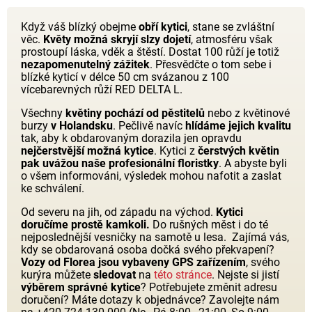
Když váš blízký obejme
obří kytici
, stane se zvláštní
věc.
Květy možná skryjí slzy dojetí
, atmosféru však
prostoupí láska, vděk a štěstí. Dostat 100 růží je totiž
nezapomenutelný zážitek
. Přesvědčte o tom sebe i
blízké kyticí v délce 50 cm svázanou z 100
vícebarevných růží RED DELTA L.
Všechny
květiny pochází od pěstitelů
nebo z květinové
burzy
v Holandsku
. Pečlivě navíc
hlídáme jejich kvalitu
tak, aby k obdarovaným dorazila jen opravdu
nejčerstvější možná kytice
. Kytici z
čerstvých květin
pak uvážou naše profesionální floristky
. A abyste byli
o všem informováni, výsledek mohou nafotit a zaslat
ke schválení.
Od severu na jih, od západu na východ.
Kytici
doručíme prostě kamkoli.
Do rušných měst i do té
nejposlednější vesničky na samotě u lesa. Zajímá vás,
kdy se obdarovaná osoba dočká svého překvapení?
Vozy od Florea jsou vybaveny GPS zařízením
, svého
kurýra můžete
sledovat
na
této stránce
. Nejste si jistí
výběrem správné kytice
? Potřebujete změnit adresu
doručení? Máte dotazy k objednávce? Zavolejte nám