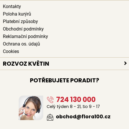
Kontakty
Poloha kurýrů
Platební způsoby
Obchodní podmínky
Reklamační podmínky
Ochrana os. údajů
Cookies
ROZVOZ KVĚTIN
Rozvoz květin po celé ČR
POTŘEBUJETE PORADIT?
Doručení květin zdarma
Rozvoz květin chlazenými vozy
724 130 000
Sledujte kurýra při doručení
Naši lidé na doručení květin
Celý týden 8 - 21, So 9 - 17
Odkud květiny rozvážíme
obchod@flora100.cz