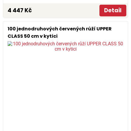
4 447 Kč
Detail
100 jednodruhových červených růží UPPER
CLASS 50 cm v kytici