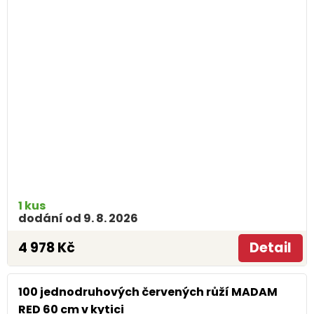
1 kus
dodání od 9. 8. 2026
4 978 Kč
Detail
100 jednodruhových červených růží MADAM
RED 60 cm v kytici