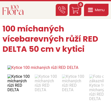
0
Menu
100 míchaných
vícebarevných růží RED
DELTA 50 cm v kytici