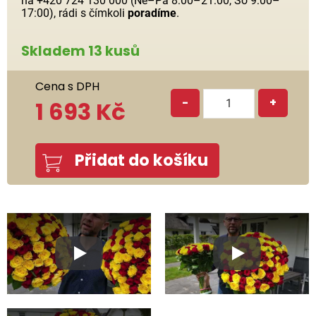
na +420 724 130 000 (Ne–Pá 8:00–21:00, So 9:00–
17:00), rádi s čímkoli
poradíme
.
Skladem 13 kusů
Cena s DPH
-
+
1 693 Kč
Přidat do košíku
Play
Play