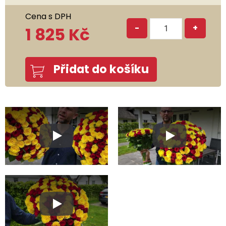
Cena s DPH
-
+
1 825 Kč
Přidat do košíku
Play
Play
Play