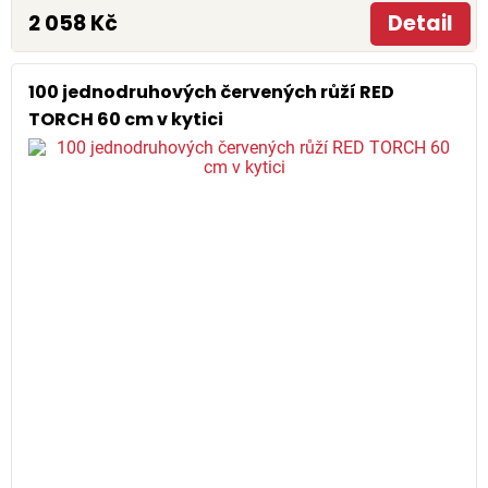
2 058 Kč
Detail
100 jednodruhových červených růží RED
TORCH 60 cm v kytici