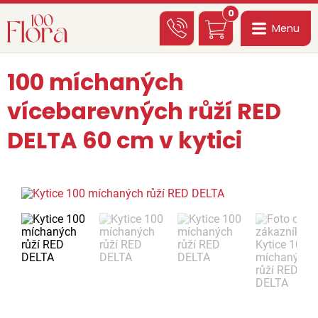
0
Menu
100 míchaných
vícebarevných růží RED
DELTA 60 cm v kytici