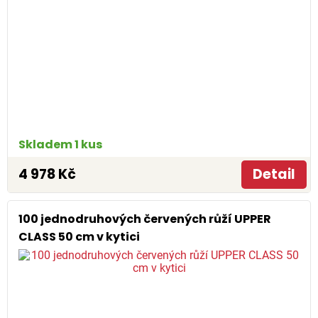
Skladem 1 kus
4 978 Kč
Detail
100 jednodruhových červených růží UPPER
CLASS 50 cm v kytici