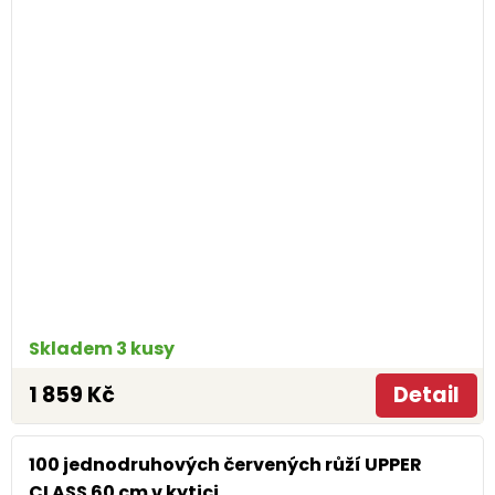
Skladem 3 kusy
1 859 Kč
Detail
100 jednodruhových červených růží UPPER
CLASS 60 cm v kytici