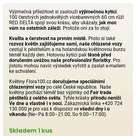
Výjimečná příležitost si zaslouží
výjimečnou kytici
.
100 čerstvých jednokvětých vícebarevných 60 cm růží
RED DELTA spojí svou krásu, aby ukázaly,
jak moc
vám na ostatních záleží
. Protože oni za to stojí.
Kvalita a čerstvost na prvním místě.
Proto si také
rozvoz květin zajišťujeme sami, naše chlazené vozy
cestují k pěstitelům a na holandskou květinovou burzu
téměř každý den. Hotovou kytici pak
těsně před
doručením uvážou naše profesionální floristky
. Pro
jistotu mohou navíc výsledek vyfotit a zaslat e-mailem
ke schválení.
Květiny Flora100.cz
doručujeme speciálními
chlazenými vozy
po celé České republice. Naše
květiny pochází téměř bez výjimky od
Fair trade
pěstitelů z celého světa
. Tyhle krásky
přírodu neničí
.
Ve dne a vlastně i v noci.
Zákaznická linka +420 724
130 000 je pro vás k dispozici ve
všední dny i o
víkendu
(Ne–Pá 8:00–21:00, So 9:00–17:00).
Skladem 1 kus