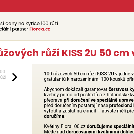
ší ceny na kytice 100 růží
ciální partner
Florea.cz
žových růží KISS 2U 50 cm v
100 růžových 50 cm růží KISS 2U v jedné
v
gratulantů k narozeninám. 100 kousků přír
Abychom dokázali garantovat
čerstvost ky
květiny přímo od pěstitelů a z holandské k
přeprava
při doručení ve speciálně uprav
před doručením postarají naše
profesionáln
vyfotit a zaslat na e-mail – abyste měli p
doručíme
.
Květiny Flora100.cz
doručujeme speciální
Mějte nad
doručovanými květinami dohle