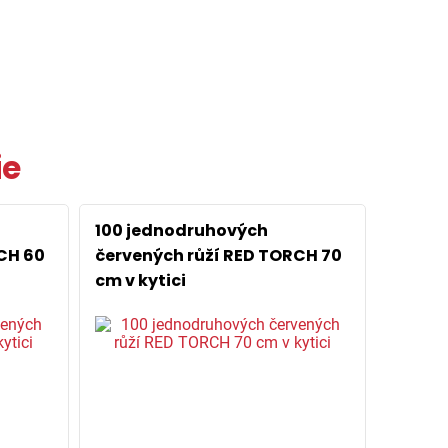
ie
100 jednodruhových
CH 60
červených růží RED TORCH 70
cm v kytici