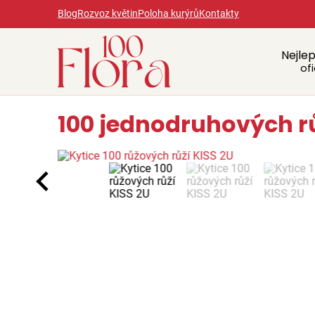
Blog
Rozvoz květin
Poloha kurýrů
Kontakty
Nejlep
ofi
100 jednodruhových rů