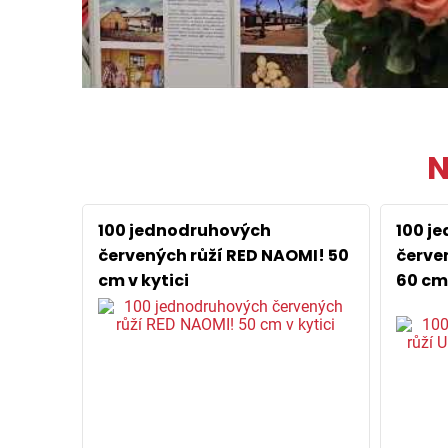
N
100 jednodruhových
100 j
červených růží RED NAOMI! 50
červe
cm v kytici
60 cm 