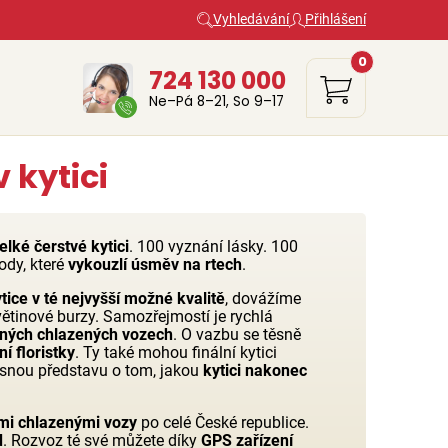
Vyhledávání
Přihlášení
0
724 130 000
Ne–Pá 8–21, So 9–17
 kytici
elké čerstvé kytici
. 100 vyznání lásky. 100
ody, které
vykouzlí úsměv na rtech
.
tice v té nejvyšší možné kvalitě
, dovážíme
větinové burzy. Samozřejmostí je rychlá
ených chlazených vozech
. O vazbu se těsně
í floristky
. Ty také mohou finální kytici
řesnou představu o tom, jakou
kytici nakonec
mi chlazenými vozy
po celé České republice.
d
. Rozvoz té své můžete díky
GPS zařízení