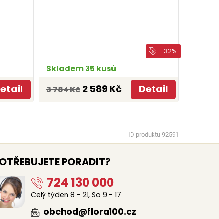
-32%
Skladem 35 kusů
etail
2 589 Kč
Detail
3 784 Kč
ID produktu 92591
OTŘEBUJETE PORADIT?
724 130 000
Celý týden 8 - 21, So 9 - 17
obchod@flora100.cz