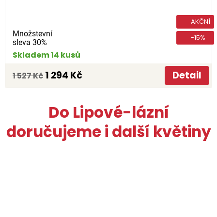
AKČNÍ
Množstevní
-15%
sleva 30%
Skladem 14 kusů
1 294 Kč
Detail
1 527 Kč
Do Lipové-lázní
doručujeme i další květiny