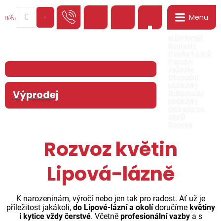
Menu
0
Můj Floreář
Kontakty
Poloha kurýrů
Platební
způsoby
Obchodní
podmínky
Výprodej
Reklamační
podmínky
Ochrana os.
údajů
Cookies
Rozvoz květin
Lipová-lázně
K narozeninám, výročí nebo jen tak pro radost. Ať už je
příležitost jakákoli,
do Lipové-lázní a okolí
doručíme
květiny
i kytice vždy čerstvé
. Včetně
profesionální vazby
a s