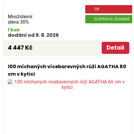
TIP
Množstevní
DOPRAVA ZDARMA
sleva 30%
1 kus
dodání od 9. 8. 2026
4 447 Kč
Detail
100 míchaných vícebarevných růží AGATHA 60
cm v kytici