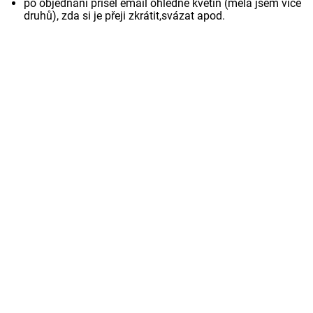
po objednání přišel email ohledně květin (měla jsem více
druhů), zda si je přeji zkrátit,svázat apod.