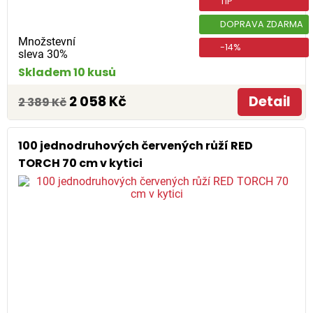
TIP
DOPRAVA ZDARMA
Množstevní
-14%
sleva 30%
Skladem 10 kusů
2 058 Kč
Detail
2 389 Kč
100 jednodruhových červených růží RED
TORCH 70 cm v kytici