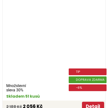
TIP
DOPRAVA ZDARMA
Množstevní
-6%
sleva 30%
Skladem 51 kusů
2 056 Kč
Detail
2 188 Kč