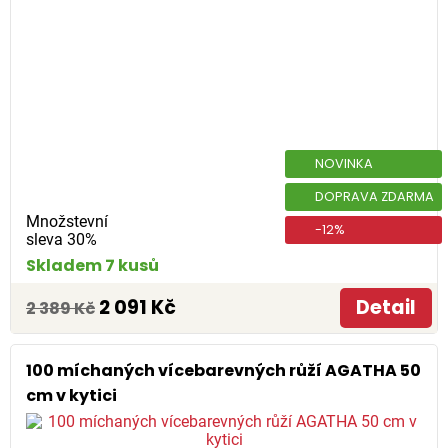
NOVINKA
DOPRAVA ZDARMA
Množstevní
-12%
sleva 30%
Skladem 7 kusů
2 091 Kč
Detail
2 389 Kč
100 míchaných vícebarevných růží AGATHA 50
cm v kytici