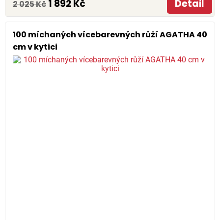
1 892 Kč
Detail
2 025 Kč
100 míchaných vícebarevných růží AGATHA 40
cm v kytici