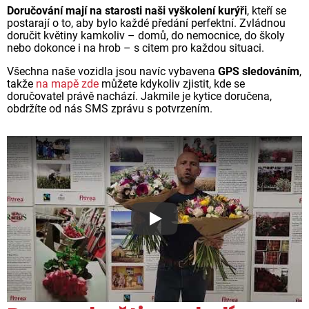
Doručování mají na starosti naši vyškolení kurýři
, kteří se
postarají o to, aby bylo každé předání perfektní. Zvládnou
doručit květiny kamkoliv – domů, do nemocnice, do školy
nebo dokonce i na hrob – s citem pro každou situaci.
Všechna naše vozidla jsou navíc vybavena
GPS sledováním
,
takže
na mapě zde
můžete kdykoliv zjistit, kde se
doručovatel právě nachází. Jakmile je kytice doručena,
obdržíte od nás SMS zprávu s potvrzením.
Proč jsou květiny z Florea ta