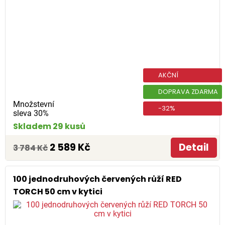
AKČNÍ
DOPRAVA ZDARMA
Množstevní
-32%
sleva 30%
Skladem 29 kusů
2 589 Kč
Detail
3 784 Kč
100 jednodruhových červených růží RED
TORCH 50 cm v kytici