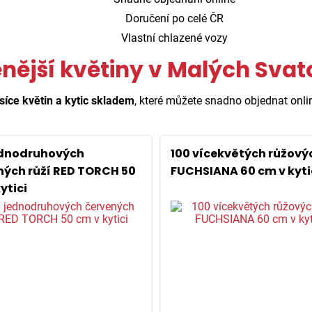
Doručení po celé ČR
Vlastní chlazené vozy
enější květiny v Malých Svat
síce květin a kytic skladem
, které můžete snadno objednat onli
ednodruhových
100 vícekvětých růžovýc
ných růží RED TORCH 50
FUCHSIANA 60 cm v kyti
ytici