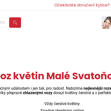
Očekáváte doručení kytice? Z
oz květin Malé Svatoň
čným událostem i jen tak, pro radost. Nabízíme
nejlevnější roz
íky přepravě
chlazenými vozy
dorazí květiny čerstvé a v perfek
Vždy čerstvé květiny
Snadné objednání online