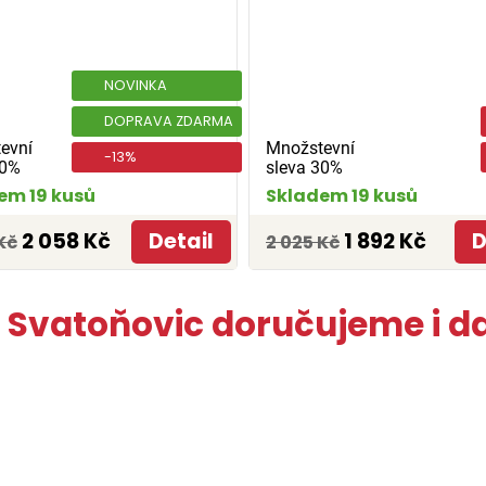
NOVINKA
DOPRAVA ZDARMA
evní
Množstevní
-13%
30%
sleva 30%
em 19 kusů
Skladem 19 kusů
2 058 Kč
Detail
1 892 Kč
D
Kč
2 025 Kč
Svatoňovic doručujeme i da