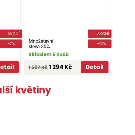
AKČNÍ
AKČNÍ
Množstevní
-7%
-15%
sleva 30%
Skladem 5 kusů
etail
1 294 Kč
Detail
1 527 Kč
lší květiny