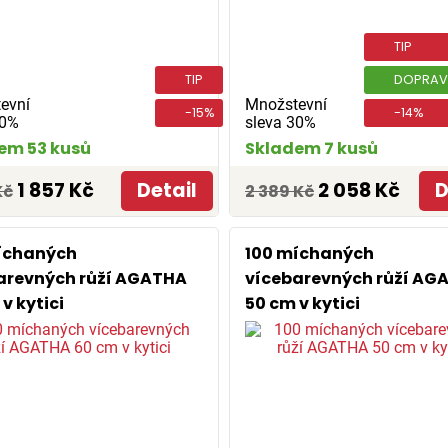
TIP
TIP
DOPRAV
evní
Množstevní
-15%
-14%
30%
sleva 30%
em 53 kusů
Skladem 7 kusů
1 857 Kč
Detail
2 058 Kč
D
Kč
2 389 Kč
íchaných
100 míchaných
arevných růží AGATHA
vícebarevných růží AG
v kytici
50 cm v kytici