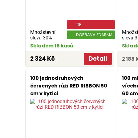
TIP
Množstevní
Množst
DOPRAVA ZDARMA
sleva 30%
sleva 
Skladem 16 kusů
Sklad
2 324 Kč
Detail
2 188 
100 jednodruhových
100 m
červených růží RED RIBBON 50
víceb
cm v kytici
60 cm 