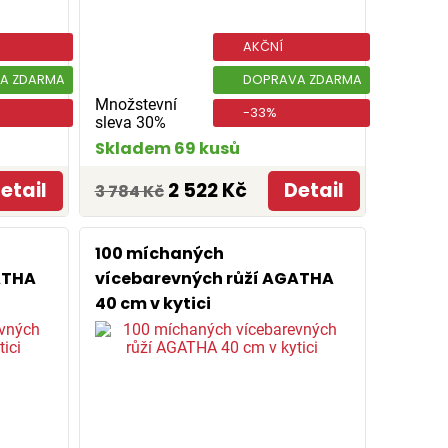
AKČNÍ
A ZDARMA
DOPRAVA ZDARMA
Množstevní
-33%
sleva 30%
Skladem 69 kusů
etail
2 522 Kč
Detail
3 784 Kč
100 míchaných
ATHA
vícebarevných růží AGATHA
40 cm v kytici