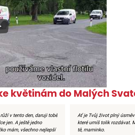
x
 ke květinám do Malých Svat
 růží v tento den, daruji tobě
Ať je Tvůj život plný úsměv
ce jen. A ještě jedno
které umíš tolik rozdávat. M
čko mám, všechno nejlepší
tě, maminko.