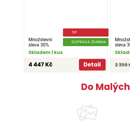
TIP
Množstevní
Množst
DOPRAVA ZDARMA
sleva 30%
sleva 
Skladem 1 kus
Sklad
4 447 Kč
Detail
2 356 
Do Malých 