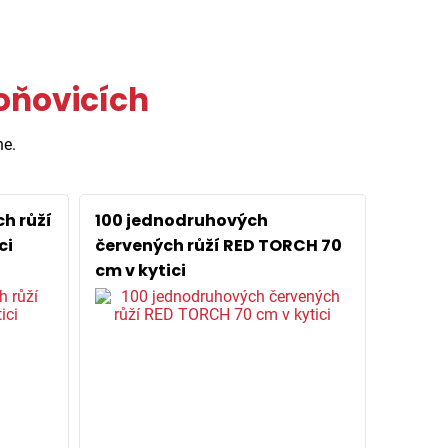
oňovicích
ne.
h růží
100 jednodruhových
ci
červených růží RED TORCH 70
cm v kytici