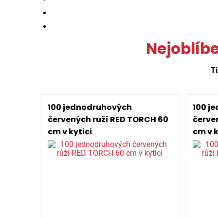
Nejoblíb
Ti
100 jednodruhových
100 j
červených růží RED TORCH 60
červe
cm v kytici
cm v k