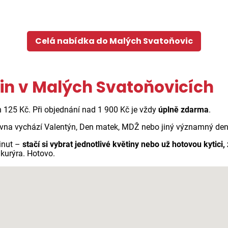
Celá nabídka do Malých Svatoňovic
tin v Malých Svatoňovicích
n 125 Kč. Při objednání nad 1 900 Kč je vždy
úplně zdarma
.
vna vychází Valentýn, Den matek, MDŽ nebo jiný významný den n
inut –
stačí si vybrat jednotlivé květiny nebo už hotovou kytici,
kurýra. Hotovo.