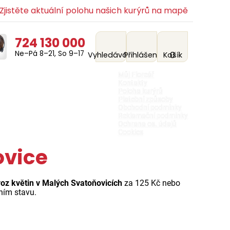
jistěte aktuální polohu našich kurýrů na mapě
724 130 000
Ne–Pá 8–21, So 9–17
0
Vyhledávání
Přihlášení
Košík
Můj Floreář
Kontakty
Poloha kurýrů
Platební způsoby
Obchodní podmínky
Reklamační podmínky
Ochrana os. údajů
Cookies
ovice
voz květin v Malých Svatoňovicích
za 125 Kč nebo
tním stavu.