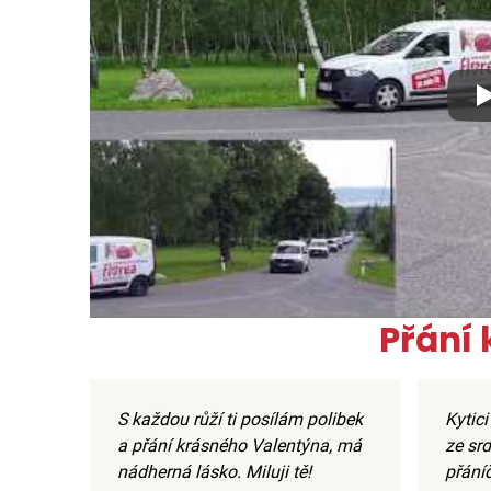
Xx
Přání
S každou růží ti posílám polibek
Kytici
a přání krásného Valentýna, má
ze srd
nádherná lásko. Miluji tě!
přání