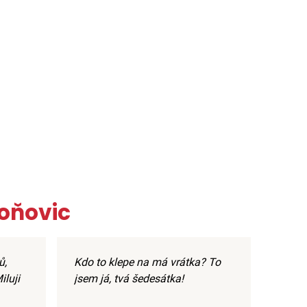
oňovic
ů,
Kdo to klepe na má vrátka? To
iluji
jsem já, tvá šedesátka!