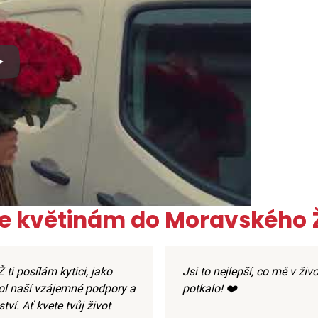
x
ke květinám do Moravského 
ti posílám kytici, jako
Jsi to nejlepší, co mě v živ
l naší vzájemné podpory a
potkalo! ❤️
ství. Ať kvete tvůj život