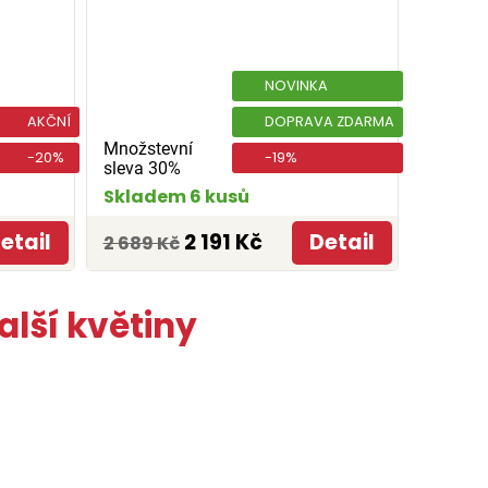
NOVINKA
AKČNÍ
DOPRAVA ZDARMA
Množstevní
-20%
-19%
sleva 30%
Skladem 6 kusů
etail
2 191 Kč
Detail
2 689 Kč
lší květiny