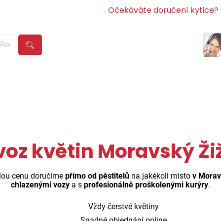
Očekáváte doručení kytice? Z
voz květin Moravský Ži
vělou cenu doručíme
přímo od pěstitelů
na jakékoli místo
v Morav
chlazenými vozy
a s
profesionálně proškolenými kurýry
.
Vždy čerstvé květiny
Snadné objednání online