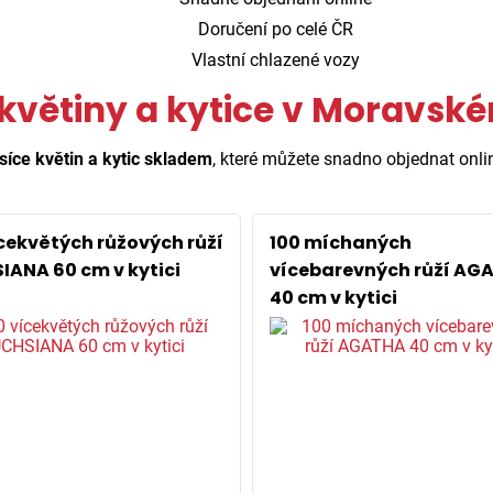
Doručení po celé ČR
Vlastní chlazené vozy
květiny a kytice v Moravsk
síce květin a kytic skladem
, které můžete snadno objednat onli
ícekvětých růžových růží
100 míchaných
IANA 60 cm v kytici
vícebarevných růží AG
40 cm v kytici