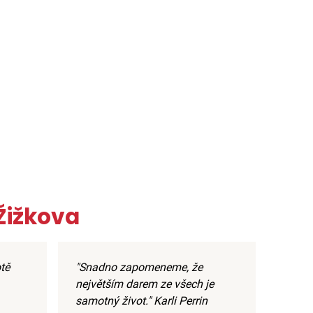
Žižkova
otě
"Snadno zapomeneme, že
největším darem ze všech je
samotný život." Karli Perrin