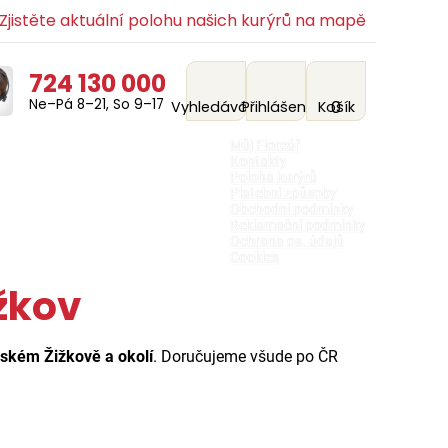
jistěte aktuální polohu našich kurýrů na mapě
724 130 000
Ne–Pá 8–21, So 9–17
0
Vyhledávání
Přihlášení
Košík
Můj Floreář
Kontakty
Poloha kurýrů
Platební způsoby
Obchodní podmínky
Reklamační podmínky
Ochrana os. údajů
Cookies
žkov
ském Žižkově a okolí
. Doručujeme všude po ČR