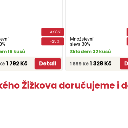
AKČNÍ
evní
Množstevní
-25%
30%
sleva 30%
em 16 kusů
Skladem 32 kusů
1 792 Kč
Detail
1 328 Kč
D
Kč
1 659 Kč
ého Žižkova doručujeme i da