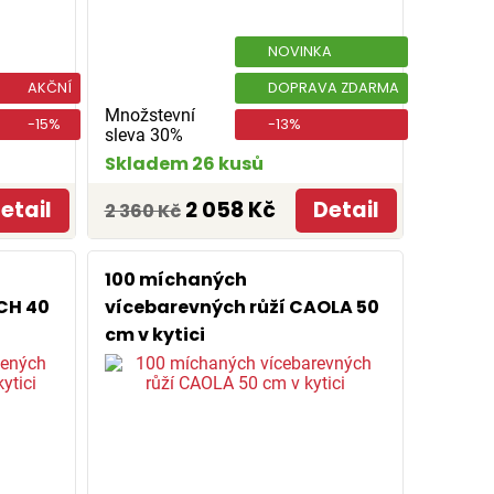
NOVINKA
AKČNÍ
DOPRAVA ZDARMA
Množstevní
-15%
-13%
sleva 30%
Skladem 26 kusů
etail
2 058 Kč
Detail
2 360 Kč
100 míchaných
CH 40
vícebarevných růží CAOLA 50
cm v kytici