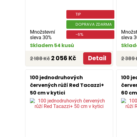
TIP
DOPRAVA ZDARMA
Množstevní
Množst
-6%
sleva 30%
sleva 
Skladem 54 kusů
Sklad
2 056 Kč
Detail
2 188 Kč
2 389 
100 jednodruhových
100 j
červených růží Red Tacazzi+
červe
50 cm v kytici
60 cm 