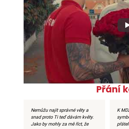
Xx
Přání 
Nemůžu najít správné věty a
K MDŽ 
snad proto Ti teď dávám květy.
symbo
Jako by mohly za mě říct, že
přátel