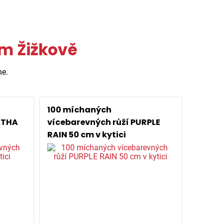
ém Žižkově
ne.
100 míchaných
ATHA
vícebarevných růží PURPLE
RAIN 50 cm v kytici