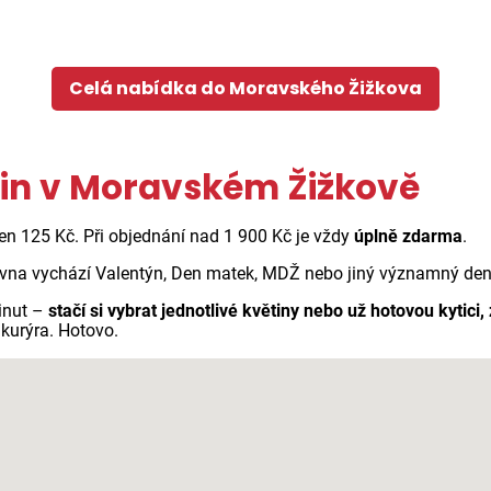
Celá nabídka do Moravského Žižkova
ětin v Moravském Žižkově
jen 125 Kč. Při objednání nad 1 900 Kč je vždy
úplně zdarma
.
vna vychází Valentýn, Den matek, MDŽ nebo jiný významný den n
inut –
stačí si vybrat jednotlivé květiny nebo už hotovou kytici,
kurýra. Hotovo.