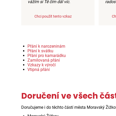
vážím si Tě čím dál víc.
radost
Chci použít tento vzkaz
Ch
Přání k narozeninám
Přání k svátku
Přání pro kamarádku
Zamilovaná přání
Vzkazy k výročí
Vtipná přání
Doručení ve všech čá
Doručujeme i do těchto částí města Moravský Žižk