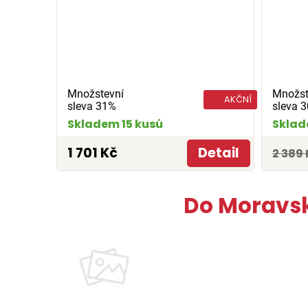
Množstevní
Množst
AKČNÍ
sleva 31%
sleva 
Skladem 15 kusů
Sklad
1 701 Kč
Detail
2 389 
Do Moravsk