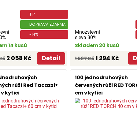
TIP
DOPRAVA ZDARMA
evní
Množstevní
-14%
30%
sleva 30%
em 14 kusů
Skladem 20 kusů
2 058 Kč
Detail
1 294 Kč
D
Kč
1 527 Kč
ednodruhových
100 jednodruhových
ných růží Red Tacazzi+
červených růží RED TOR
v kytici
cm v kytici