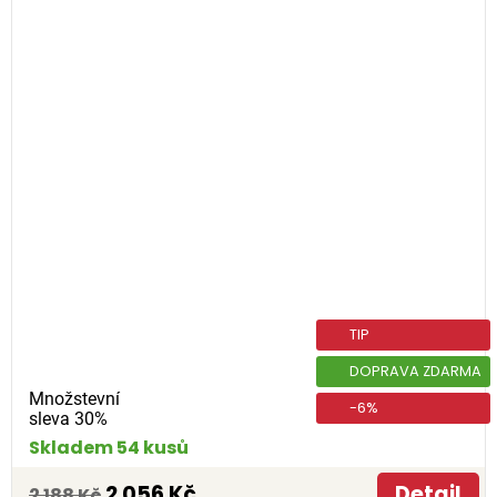
TIP
DOPRAVA ZDARMA
Množstevní
-6%
sleva 30%
Skladem 54 kusů
2 056 Kč
Detail
2 188 Kč