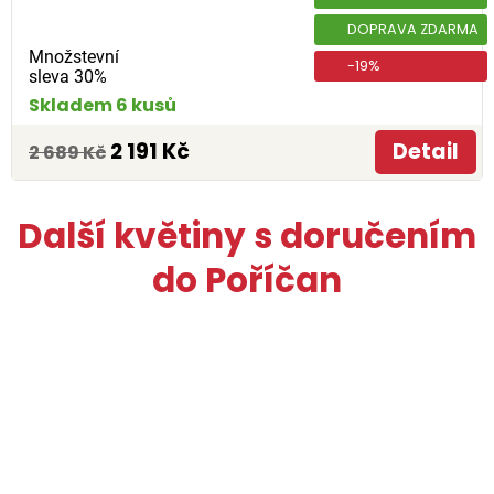
DOPRAVA ZDARMA
Množstevní
-19%
sleva 30%
Skladem 6 kusů
2 191 Kč
Detail
2 689 Kč
Další květiny s doručením
do Poříčan