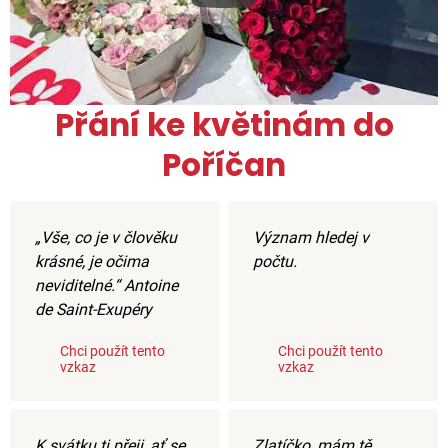
Přání ke květinám do
Poříčan
„Vše, co je v člověku
Význam hledej v
krásné, je očima
počtu.
neviditelné.“ Antoine
de Saint-Exupéry
Chci použít tento
Chci použít tento
vzkaz
vzkaz
K svátku ti přeji, ať se
Zlatíčko, mám tě