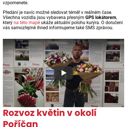
vzpomenete.
Předání je navíc možné sledovat téměř v reálném čase.
Všechna vozidla jsou vybavena přesným
GPS lokátorem
,
který
na této mapě
ukáže aktuální polohu kurýra. O doručení
vás samozřejmě ihned informujeme také SMS zprávou.
Proč jsou květiny z Florea ta
Rozvoz květin v okolí
Poříčan