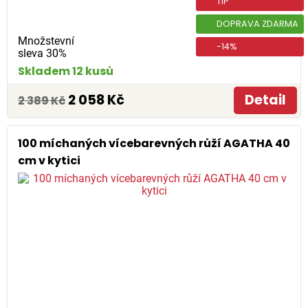
TIP
DOPRAVA ZDARMA
Množstevní
-14%
sleva 30%
Skladem 12 kusů
2 058 Kč
Detail
2 389 Kč
100 míchaných vícebarevných růží AGATHA 40
cm v kytici