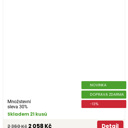
NOVINKA
DOPRAVA ZDARMA
Množstevní
-13%
sleva 30%
Skladem 21 kusů
2 058 Kč
Detail
2 360 Kč