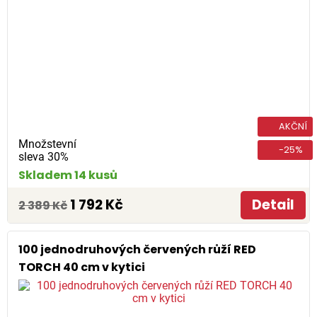
AKČNÍ
Množstevní
-25%
sleva 30%
Skladem 14 kusů
1 792 Kč
Detail
2 389 Kč
100 jednodruhových červených růží RED
TORCH 40 cm v kytici