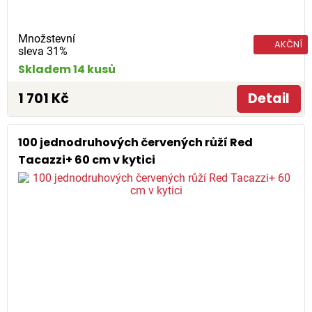
Množstevní
AKČNÍ
sleva 31%
Skladem 14 kusů
1 701 Kč
Detail
100 jednodruhových červených růží Red
Tacazzi+ 60 cm v kytici