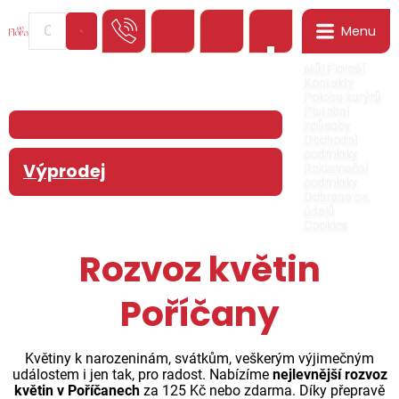
Menu
0
Můj Floreář
Kontakty
Poloha kurýrů
Platební
způsoby
Obchodní
podmínky
Výprodej
Reklamační
podmínky
Ochrana os.
údajů
Cookies
Rozvoz květin
Poříčany
Květiny k narozeninám, svátkům, veškerým výjimečným
událostem i jen tak, pro radost. Nabízíme
nejlevnější rozvoz
květin v Poříčanech
za 125 Kč nebo zdarma. Díky přepravě