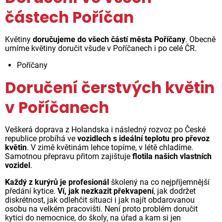
částech Poříčan
Květiny
doručujeme do všech částí města Poříčany
. Obecně
umíme květiny doručit všude v Poříčanech i po celé ČR.
Poříčany
Doručení čerstvých květin
v Poříčanech
Veškerá doprava z Holandska i následný rozvoz po České
republice probíhá ve
vozidlech s ideální teplotu pro převoz
květin
. V zimě květinám lehce topíme, v létě chladíme.
Samotnou přepravu přitom zajištuje
flotila našich vlastních
vozidel
.
Každý z kurýrů je profesionál
školený na co nejpříjemnější
předání kytice.
Ví, jak nezkazit překvapení
, jak dodržet
diskrétnost, jak odlehčit situaci i jak najít obdarovanou
osobu na velkém pracovišti. Není proto problém doručit
kytici do nemocnice, do školy, na úřad a kam si jen