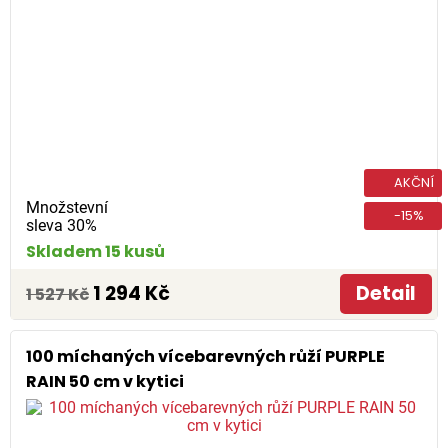
AKČNÍ
Množstevní
-15%
sleva 30%
Skladem 15 kusů
1 294 Kč
Detail
1 527 Kč
100 míchaných vícebarevných růží PURPLE
RAIN 50 cm v kytici