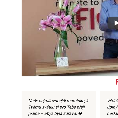
Xx
Naše nejmilovanější maminko, k
Věděla
Tvému svátku si pro Tebe přeji
úplný
jediné – abys byla zdravá. ❤️
neskut