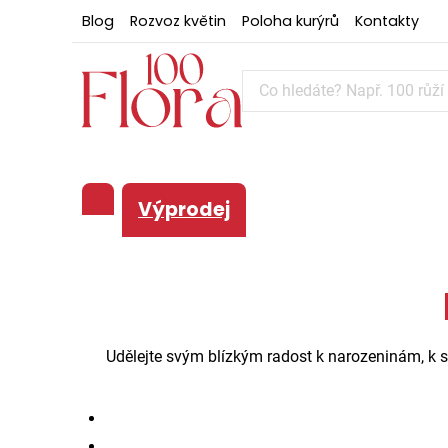
Blog
Rozvoz květin
Poloha kurýrů
Kontakty
Výprodej
Udělejte svým blízkým radost k narozeninám, k sv