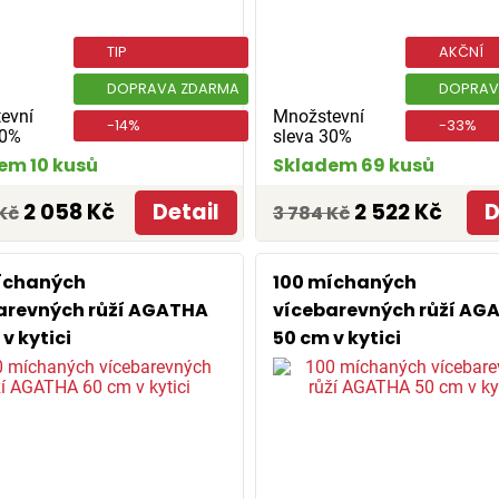
TIP
AKČNÍ
DOPRAVA ZDARMA
DOPRAV
evní
Množstevní
-14%
-33%
30%
sleva 30%
em 10 kusů
Skladem 69 kusů
2 058 Kč
Detail
2 522 Kč
D
Kč
3 784 Kč
íchaných
100 míchaných
arevných růží AGATHA
vícebarevných růží AG
v kytici
50 cm v kytici