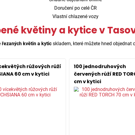
Doručení po celé ČR
Vlastní chlazené vozy
ené květiny a kytice v Taso
e
řezaných květin a kytic
skladem, které můžete hned objednat o
ícekvětých růžových růží
100 jednodruhových
IANA 60 cm v kytici
červených růží RED TOR
cm v kytici