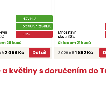
NOVINKA
DOPRAVA ZDARMA
evní
Množstevní
-13%
30%
sleva 30%
em 25 kusů
Skladem 21 kusů
2 058 Kč
Detail
1 892 Kč
D
Kč
2 025 Kč
e a květiny s doručením do T