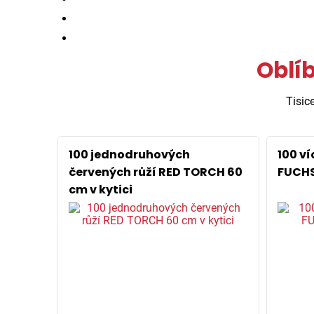
Oblíb
Tisic
100 jednodruhových
100 v
červených růží RED TORCH 60
FUCHS
cm v kytici