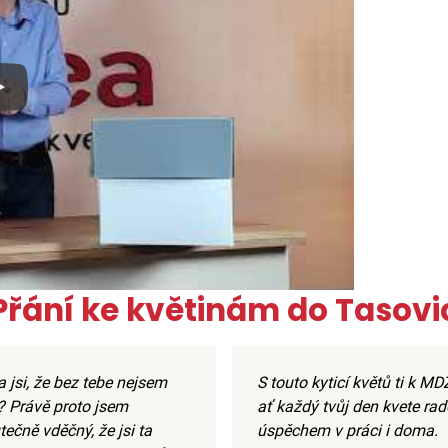
x
Přání ke květinám do Tasovi
 jsi, že bez tebe nejsem
S touto kyticí květů ti k MDŽ
? Právě proto jsem
ať každý tvůj den kvete rad
ečně vděčný, že jsi ta
úspěchem v práci i doma.