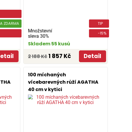
A ZDARMA
TIP
Množstevní
-15%
sleva 30%
Skladem 55 kusů
etail
1 857 Kč
Detail
2 188 Kč
100 míchaných
ATHA
vícebarevných růží AGATHA
40 cm v kytici