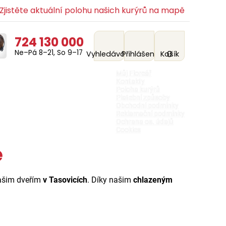
jistěte aktuální polohu našich kurýrů na mapě
724 130 000
Ne–Pá 8–21, So 9–17
0
Vyhledávání
Přihlášení
Košík
Můj Floreář
Kontakty
Poloha kurýrů
Platební způsoby
Obchodní podmínky
Reklamační podmínky
Ochrana os. údajů
Cookies
e
 vašim dveřím
v Tasovicích
. Díky našim
chlazeným