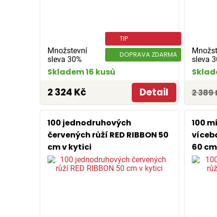
TIP
Množstevní
Množst
DOPRAVA ZDARMA
sleva 30%
sleva 
Skladem 16 kusů
Sklad
2 324 Kč
Detail
2 389 
100 jednodruhových
100 m
červených růží RED RIBBON 50
víceb
cm v kytici
60 cm 