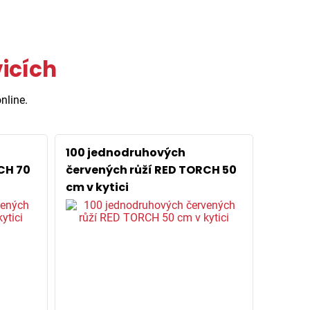
vicích
nline.
100 jednodruhových
CH 70
červených růží RED TORCH 50
cm v kytici