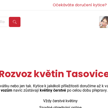
Očekáváte doručení kytice? Z
Rozvoz květin Tasovic
átku nebo jen tak. Kytice k jakékoli příležitosti doručíme až k
vozům
navíc zůstávají
květiny čerstvé
po celou dobu přepravy.
Vždy čerstvé květiny
Snadné objednání online