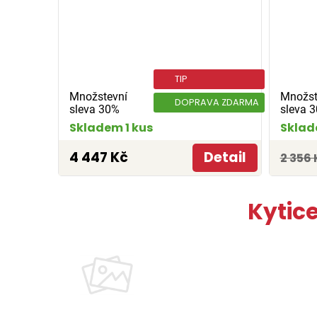
TIP
Množstevní
Množst
DOPRAVA ZDARMA
sleva 30%
sleva 
Skladem 1 kus
Sklad
4 447 Kč
Detail
2 356 
Kytic