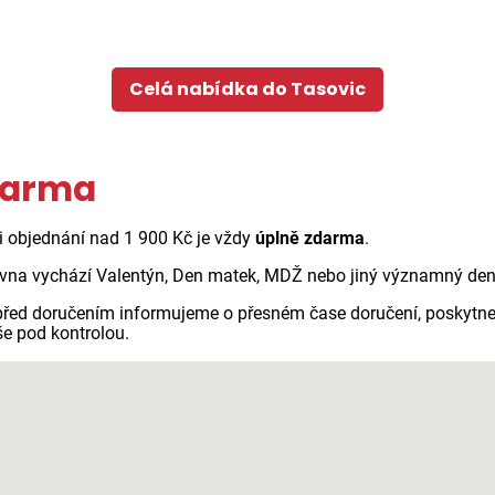
Celá nabídka do Tasovic
darma
ři objednání nad 1 900 Kč je vždy
úplně zdarma
.
vna vychází Valentýn, Den matek, MDŽ nebo jiný významný den n
 před doručením informujeme o přesném čase doručení, poskytne
še pod kontrolou.