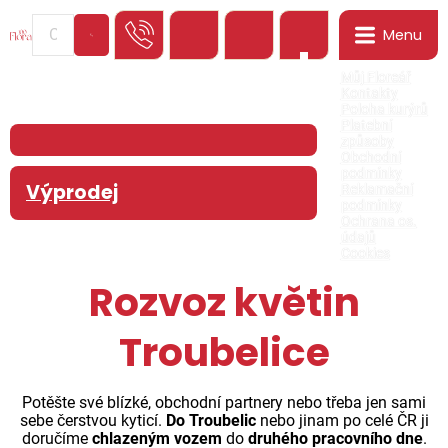
Menu
0
Můj Floreář
Kontakty
Poloha kurýrů
Platební
způsoby
Obchodní
podmínky
Výprodej
Reklamační
podmínky
Ochrana os.
údajů
Cookies
Rozvoz květin
Troubelice
Potěšte své blízké, obchodní partnery nebo třeba jen sami
sebe čerstvou kyticí.
Do Troubelic
nebo jinam po celé ČR ji
doručíme
chlazeným vozem
do
druhého pracovního dne
.