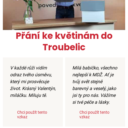
Přání ke květinám do
Troubelic
V každé růži vidím
Milá babičko, všechno
odraz tvého úsměvu,
nejlepší k MDŽ. Ať je
který mi prosvěcuje
tvůj svět stejně
život. Krásný Valentýn,
barevný a veselý, jako
miláčku. Miluju tě.
jsi ty pro nás. Vážíme
si tvé péče a lásky.
Chci použít tento
Chci použít tento
vzkaz
vzkaz