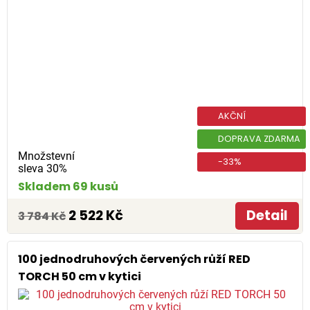
AKČNÍ
DOPRAVA ZDARMA
Množstevní
-33%
sleva 30%
Skladem 69 kusů
2 522 Kč
Detail
3 784 Kč
100 jednodruhových červených růží RED
TORCH 50 cm v kytici