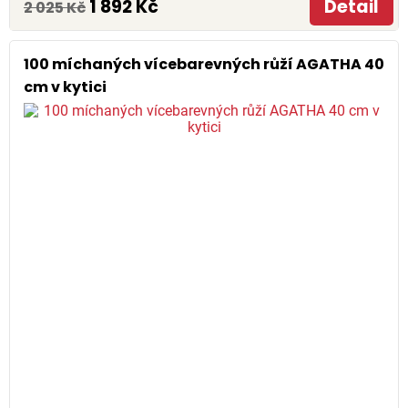
1 892 Kč
Detail
2 025 Kč
100 míchaných vícebarevných růží AGATHA 40
cm v kytici