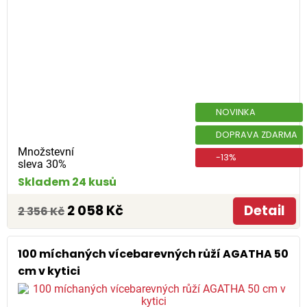
NOVINKA
DOPRAVA ZDARMA
Množstevní
-13%
sleva 30%
Skladem 24 kusů
2 058 Kč
Detail
2 356 Kč
100 míchaných vícebarevných růží AGATHA 50
cm v kytici