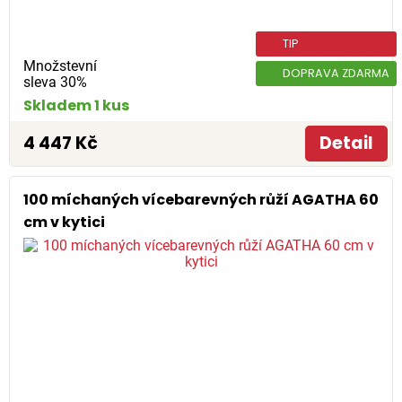
TIP
Množstevní
DOPRAVA ZDARMA
sleva 30%
Skladem 1 kus
4 447 Kč
Detail
100 míchaných vícebarevných růží AGATHA 60
cm v kytici