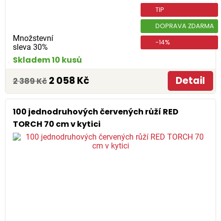
TIP
DOPRAVA ZDARMA
Množstevní
-14%
sleva 30%
Skladem 10 kusů
2 058 Kč
Detail
2 389 Kč
100 jednodruhových červených růží RED
TORCH 70 cm v kytici