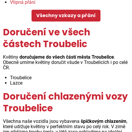
Vtipná přání
Všechny vzkazy a přání
Doručení ve všech
částech Troubelic
Květiny
doručujeme do všech částí města Troubelice
.
Obecně umíme květiny doručit všude v Troubelicích i po celé
ČR.
Troubelice
Lazce
Doručení chlazenými vozy
Troubelice
Všechna naše vozidla jsou vybavena
špičkovým chlazením
,
které udržuje květiny v perfektním stavu po celý rok. V zimě
jim přidáme trochu tepla, v létě zase ochladíme na ideální