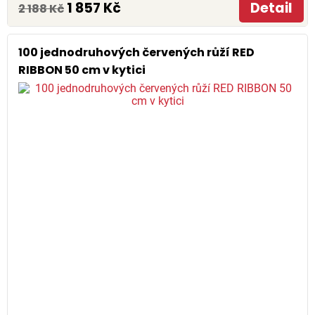
1 857 Kč
Detail
2 188 Kč
100 jednodruhových červených růží RED
RIBBON 50 cm v kytici