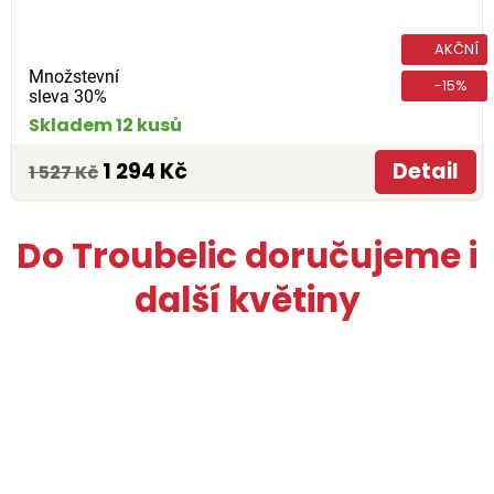
AKČNÍ
Množstevní
-15%
sleva 30%
Skladem 12 kusů
1 294 Kč
Detail
1 527 Kč
Do Troubelic doručujeme i
další květiny