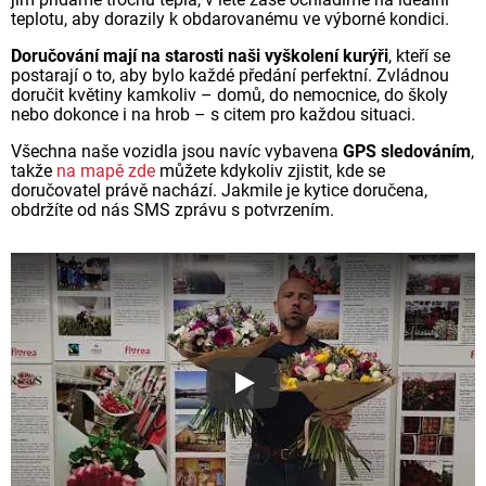
teplotu, aby dorazily k obdarovanému ve výborné kondici.
Doručování mají na starosti naši vyškolení kurýři
, kteří se
postarají o to, aby bylo každé předání perfektní. Zvládnou
doručit květiny kamkoliv – domů, do nemocnice, do školy
nebo dokonce i na hrob – s citem pro každou situaci.
Všechna naše vozidla jsou navíc vybavena
GPS sledováním
,
takže
na mapě zde
můžete kdykoliv zjistit, kde se
doručovatel právě nachází. Jakmile je kytice doručena,
obdržíte od nás SMS zprávu s potvrzením.
Proč jsou květiny z Florea ta