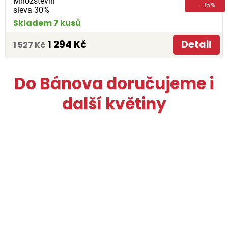
Množstevní
-15%
sleva 30%
Skladem 7 kusů
1 294 Kč
Detail
1 527 Kč
Do Bánova doručujeme i
další květiny