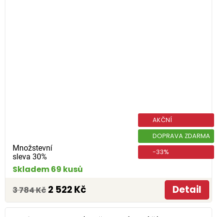
AKČNÍ
DOPRAVA ZDARMA
Množstevní
-33%
sleva 30%
Skladem 69 kusů
2 522 Kč
Detail
3 784 Kč