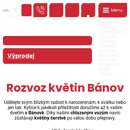
Menu
0
Můj Floreář
Kontakty
Poloha kurýrů
Platební
způsoby
Obchodní
podmínky
Výprodej
Reklamační
podmínky
Ochrana os.
údajů
Cookies
Rozvoz květin Bánov
Udělejte svým blízkým radost k narozeninám, k svátku nebo
jen tak. Kytice k jakékoli příležitosti doručíme až k vašim
dveřím
v Bánově
. Díky našim
chlazeným vozům
navíc
zůstávají
květiny čerstvé
po celou dobu přepravy.