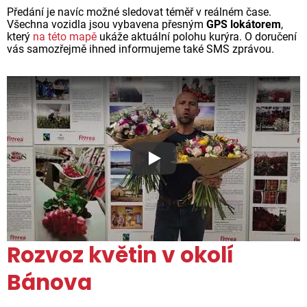
Předání je navíc možné sledovat téměř v reálném čase.
Všechna vozidla jsou vybavena přesným
GPS lokátorem
,
který
na této mapě
ukáže aktuální polohu kurýra. O doručení
vás samozřejmě ihned informujeme také SMS zprávou.
Proč jsou květiny z Florea ta
Rozvoz květin v okolí
Bánova