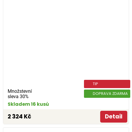
TIP
Množstevní
DOPRAVA ZDARMA
sleva 30%
Skladem 16 kusů
2 324 Kč
Detail