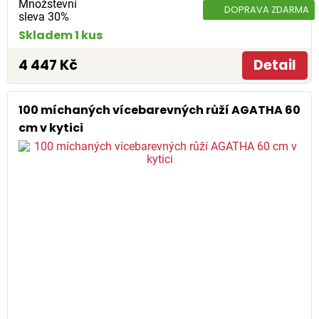
Množstevní
DOPRAVA ZDARMA
sleva 30%
Skladem 1 kus
4 447 Kč
Detail
100 míchaných vícebarevných růží AGATHA 60
cm v kytici