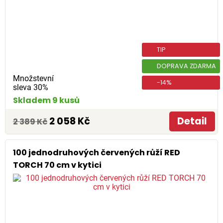
TIP
DOPRAVA ZDARMA
Množstevní
-14%
sleva 30%
Skladem 9 kusů
2 058 Kč
Detail
2 389 Kč
100 jednodruhových červených růží RED
TORCH 70 cm v kytici