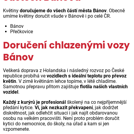
Květiny
doručujeme do všech částí města Bánov
. Obecně
umíme květiny doručit všude v Bánově i po celé ČR.
Bánov
Přečkovice
Doručení chlazenými vozy
Bánov
Veškerá doprava z Holandska i následný rozvoz po České
republice probíhá ve
vozidlech s ideální teplotu pro převoz
květin
. V zimě květinám lehce topíme, v létě chladíme.
Samotnou přepravu přitom zajištuje
flotila našich vlastních
vozidel
.
Každý z kurýrů je profesionál
školený na co nejpříjemnější
předání kytice.
Ví, jak nezkazit překvapení
, jak dodržet
diskrétnost, jak odlehčit situaci i jak najít obdarovanou
osobu na velkém pracovišti. Není proto problém doručit
kytici do nemocnice, do školy, na úřad a kam si jen
vzpomenete.