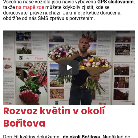
Všechna naše vozidla jsou navíc vybavena
GPS sledováním
,
takže
na mapě zde
můžete kdykoliv zjistit, kde se
doručovatel právě nachází. Jakmile je kytice doručena,
obdržíte od nás SMS zprávu s potvrzením.
Proč jsou květiny z Florea ta
Rozvoz květin v okolí
Bořitova
Doručit květiny dokážeme i
do okolí Bořitova
. Například do