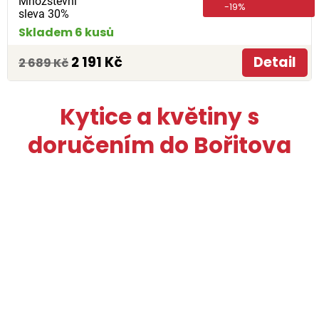
Množstevní
-19%
sleva 30%
Skladem 6 kusů
2 191 Kč
Detail
2 689 Kč
Kytice a květiny s
doručením do Bořitova