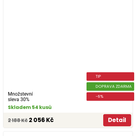
TIP
DOPRAVA ZDARMA
Množstevní
-6%
sleva 30%
Skladem 54 kusů
2 056 Kč
Detail
2 188 Kč