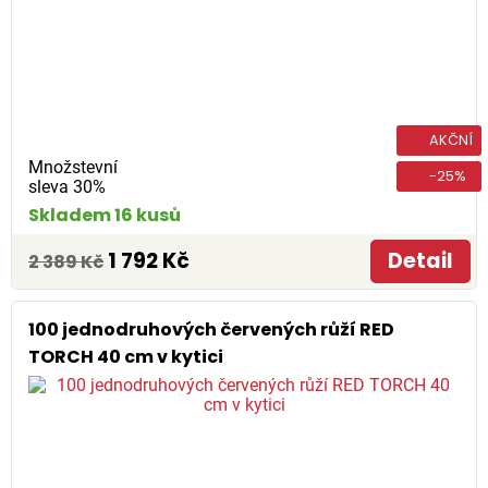
AKČNÍ
Množstevní
-25%
sleva 30%
Skladem 16 kusů
1 792 Kč
Detail
2 389 Kč
100 jednodruhových červených růží RED
TORCH 40 cm v kytici