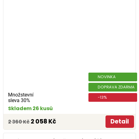
NOVINKA
DOPRAVA ZDARMA
Množstevní
-13%
sleva 30%
Skladem 26 kusů
2 058 Kč
Detail
2 360 Kč