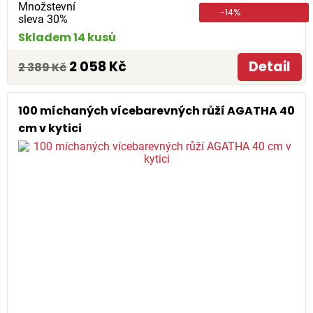
Množstevní
-14%
sleva 30%
Skladem 14 kusů
2 058 Kč
Detail
2 389 Kč
100 míchaných vícebarevných růží AGATHA 40
cm v kytici