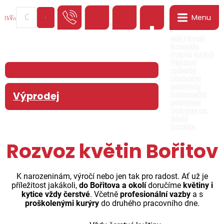
Menu
0
Můj Floreář
Kontakty
Poloha kurýrů
Platební
způsoby
Obchodní
podmínky
Výprodej
Reklamační
podmínky
Ochrana os.
údajů
Cookies
Rozvoz květin Bořitov
K narozeninám, výročí nebo jen tak pro radost. Ať už je
příležitost jakákoli,
do Bořitova a okolí
doručíme
květiny i
kytice vždy čerstvé
. Včetně
profesionální vazby
a s
proškolenými kurýry
do druhého pracovního dne.