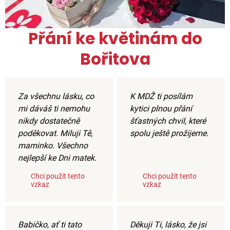
Přání ke květinám do
Bořitova
Za všechnu lásku, co
K MDŽ ti posílám
mi dáváš ti nemohu
kytici plnou přání
nikdy dostatečně
šťastných chvil, které
poděkovat. Miluji Tě,
spolu ještě prožijeme.
maminko. Všechno
nejlepší ke Dni matek.
Chci použít tento
Chci použít tento
vzkaz
vzkaz
Babičko, ať ti tato
Děkuji Ti, lásko, že jsi