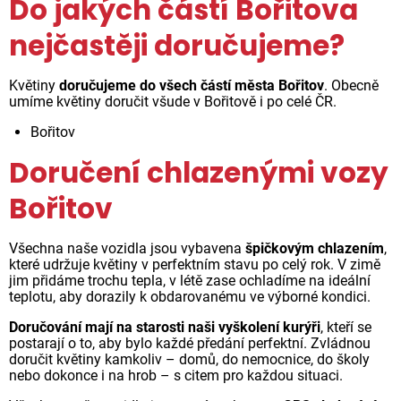
Do jakých částí Bořitova
nejčastěji doručujeme?
Květiny
doručujeme do všech částí města Bořitov
. Obecně
umíme květiny doručit všude v Bořitově i po celé ČR.
Bořitov
Doručení chlazenými vozy
Bořitov
Všechna naše vozidla jsou vybavena
špičkovým chlazením
,
které udržuje květiny v perfektním stavu po celý rok. V zimě
jim přidáme trochu tepla, v létě zase ochladíme na ideální
teplotu, aby dorazily k obdarovanému ve výborné kondici.
Doručování mají na starosti naši vyškolení kurýři
, kteří se
postarají o to, aby bylo každé předání perfektní. Zvládnou
doručit květiny kamkoliv – domů, do nemocnice, do školy
nebo dokonce i na hrob – s citem pro každou situaci.