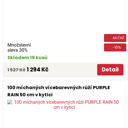
AKČNÍ
Množstevní
-15%
sleva 30%
Skladem 19 kusů
1 294 Kč
Detail
1 527 Kč
100 míchaných vícebarevných růží PURPLE
RAIN 50 cm v kytici