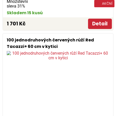
Množstevní
AKČNÍ
sleva 31%
Skladem 15 kusů
1 701 Kč
Detail
100 jednodruhových červených růží Red
Tacazzi+ 60 cm v kytici