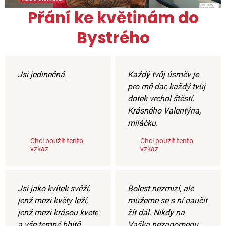
Přání ke květinám do
Bystrého
Jsi jedinečná.
Každý tvůj úsměv je
pro mě dar, každý tvůj
dotek vrchol štěstí.
Krásného Valentýna,
miláčku.
Chci použít tento
Chci použít tento
vzkaz
vzkaz
Jsi jako kvítek svěží,
Bolest nezmizí, ale
jenž mezi květy leží,
můžeme se s ní naučit
jenž mezi krásou kvete
žít dál. Nikdy na
a vše temné hbitě
Vaška nezapomenu.