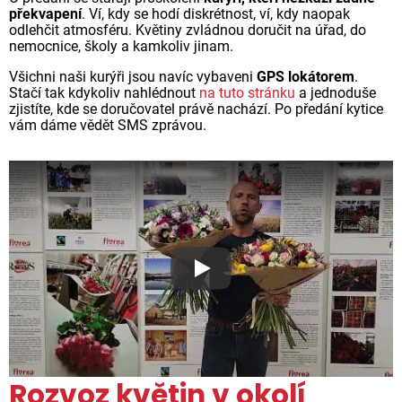
překvapení
. Ví, kdy se hodí diskrétnost, ví, kdy naopak
odlehčit atmosféru. Květiny zvládnou doručit na úřad, do
nemocnice, školy a kamkoliv jinam.
Všichni naši kurýři jsou navíc vybaveni
GPS lokátorem
.
Stačí tak kdykoliv nahlédnout
na tuto stránku
a jednoduše
zjistíte, kde se doručovatel právě nachází. Po předání kytice
vám dáme vědět SMS zprávou.
Proč jsou květiny z Florea ta
Rozvoz květin v okolí