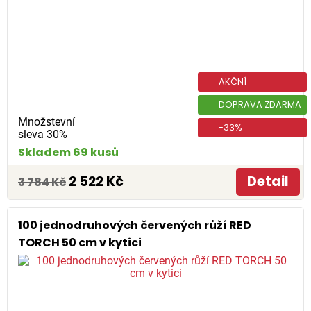
AKČNÍ
DOPRAVA ZDARMA
Množstevní
-33%
sleva 30%
Skladem 69 kusů
2 522 Kč
Detail
3 784 Kč
100 jednodruhových červených růží RED
TORCH 50 cm v kytici