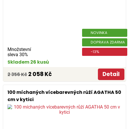
NOVINKA
DOPRAVA ZDARMA
Množstevní
-13%
sleva 30%
Skladem 26 kusů
2 058 Kč
Detail
2 356 Kč
100 míchaných vícebarevných růží AGATHA 50
cm v kytici