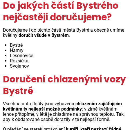
Do jakých částí Bystrého
nejčastěji doručujeme?
Doručujeme i do těchto částí města Bystré a obecně umíme
květiny
doručit všude v Bystrém
.
Bystré
Hamry
Lesoňovice
Rozsíčka
Svojanov
Doručení chlazenými vozy
Bystré
Všechna auta flotily jsou vybavena
chlazením zajišťujícím
květinám ty nejlepší možné podmínky
: v zimě květinám
lehce přitopíme, v létě je chladíme na správnou teplotu. Tak,
aby k obdarované osobě dorazily v té nejlepší formě.
O předání se starají proškolení
kurýři, kteří nezkazí žádné