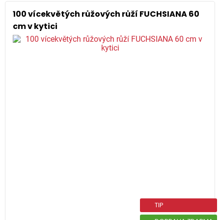
100 vícekvětých růžových růží FUCHSIANA 60
cm v kytici
TIP