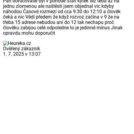
Pán doručovatel byl v pohodě Stav kytek též teda az na
jednu zlomenou ale naštěsti jsem objednal vic kdyby
náhodou Časové rozmezí od cca 9:30 do 12:10 a člověk
čeká a nic Vědí předem že když rozvoz začína v 9 že na
třeba 15 adrese nebudou ani do 12 tak nechapu proč
člověku zabijou celé odpoledne to je jedinné mínus Jinak
opravdu mohu doporučit
Ověřený zákazník
1. 7. 2025 v 13:07