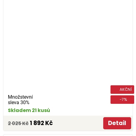
AKČNÍ
Množstevní
-7%
sleva 30%
Skladem 21 kusů
1 892 Kč
Detail
2 025 Kč