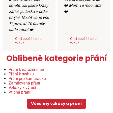
smete. Jsi jiskra krásy
❤️ Mám Tě moc ráda.
zářící, jsi láska v srdci
❤️
hřející. Nechť vůně vše
Ti poví, ať Tě úsměv
stále zdobí.❤️
Chci použít tento
Chci použít tento
vzkaz
vzkaz
Oblíbené kategorie přání
Přání k narozeninám
Přání k svátku
Přání pro kamarádku
Zamilovaná přání
Vzkazy k výročí
Vtipná přání
Všechny vzkazy a přání