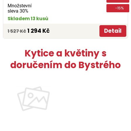
Množstevní
-15%
sleva 30%
Skladem 13 kusů
1 294 Kč
Detail
1 527 Kč
Kytice a květiny s
doručením do Bystrého