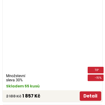
TIP
Množstevní
-15%
sleva 30%
Skladem 55 kusů
1 857 Kč
Detail
2 188 Kč