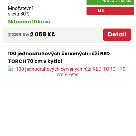
DOPRAVA ZDARMA
Množstevní
-14%
sleva 30%
Skladem 10 kusů
2 058 Kč
Detail
2 389 Kč
100 jednodruhových červených růží RED
TORCH 70 cm v kytici