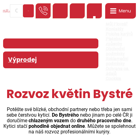
Menu
0
Můj Floreář
Kontakty
Poloha kurýrů
Platební
způsoby
Obchodní
podmínky
Výprodej
Reklamační
podmínky
Ochrana os.
údajů
Cookies
Rozvoz květin Bystré
Potěšte své blízké, obchodní partnery nebo třeba jen sami
sebe čerstvou kyticí.
Do Bystrého
nebo jinam po celé ČR ji
doručíme
chlazeným vozem
do
druhého pracovního dne
.
Kytici stačí
pohodlně objednat online
. Můžete se spolehnout
na náš rozvoz profesionálními kurýry.