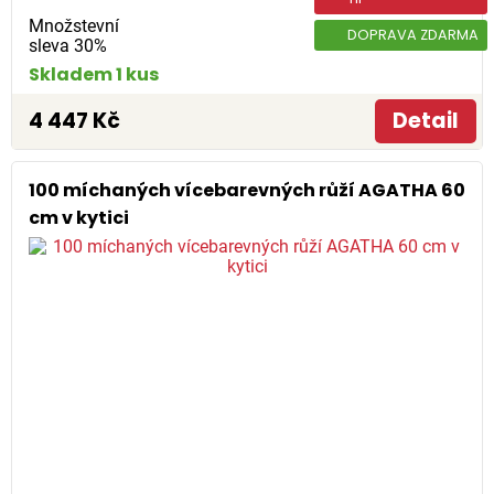
Množstevní
DOPRAVA ZDARMA
sleva 30%
Skladem 1 kus
4 447 Kč
Detail
100 míchaných vícebarevných růží AGATHA 60
cm v kytici