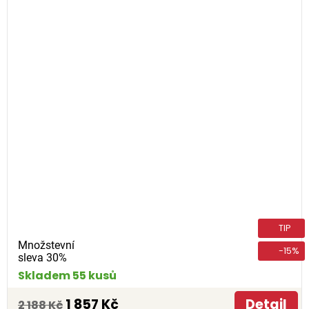
TIP
Množstevní
-15%
sleva 30%
Skladem 55 kusů
1 857 Kč
Detail
2 188 Kč