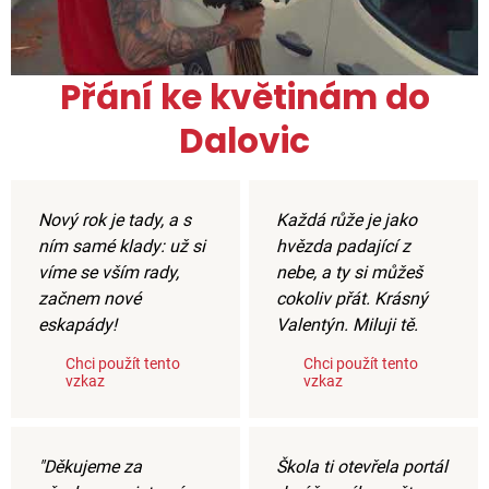
Přání ke květinám do
Dalovic
Nový rok je tady, a s
Každá růže je jako
ním samé klady: už si
hvězda padající z
víme se vším rady,
nebe, a ty si můžeš
začnem nové
cokoliv přát. Krásný
eskapády!
Valentýn. Miluji tě.
Chci použít tento
Chci použít tento
vzkaz
vzkaz
"Děkujeme za
Škola ti otevřela portál