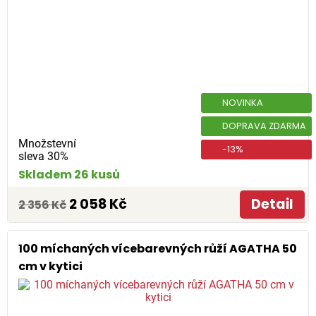
NOVINKA
DOPRAVA ZDARMA
Množstevní
-13%
sleva 30%
Skladem 26 kusů
2 058 Kč
Detail
2 356 Kč
100 míchaných vícebarevných růží AGATHA 50
cm v kytici