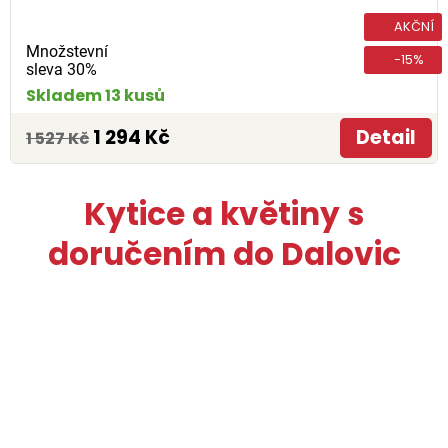
AKČNÍ
Množstevní
-15%
sleva 30%
Skladem 13 kusů
1 294 Kč
Detail
1 527 Kč
Kytice a květiny s
doručením do Dalovic