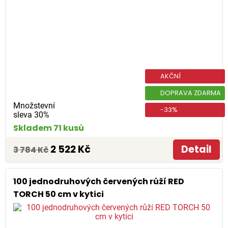
AKČNÍ
DOPRAVA ZDARMA
Množstevní
-33%
sleva 30%
Skladem 71 kusů
2 522 Kč
Detail
3 784 Kč
100 jednodruhových červených růží RED
TORCH 50 cm v kytici