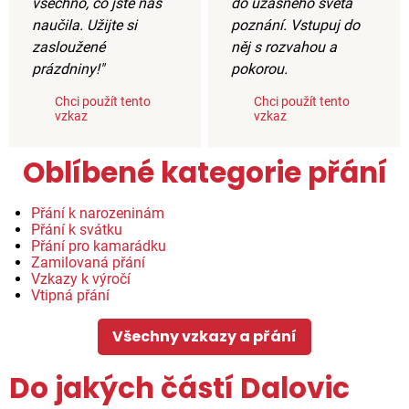
všechno, co jste nás
do úžasného světa
naučila. Užijte si
poznání. Vstupuj do
zasloužené
něj s rozvahou a
prázdniny!"
pokorou.
Chci použít tento
Chci použít tento
vzkaz
vzkaz
Oblíbené kategorie přání
Přání k narozeninám
Přání k svátku
Přání pro kamarádku
Zamilovaná přání
Vzkazy k výročí
Vtipná přání
Všechny vzkazy a přání
Do jakých částí Dalovic