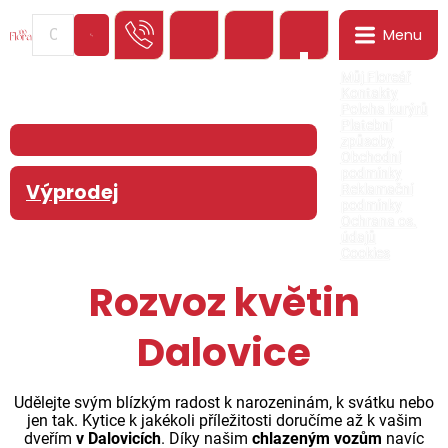
Menu
0
Můj Floreář
Kontakty
Poloha kurýrů
Platební
způsoby
Obchodní
podmínky
Výprodej
Reklamační
podmínky
Ochrana os.
údajů
Cookies
Rozvoz květin
Dalovice
Udělejte svým blízkým radost k narozeninám, k svátku nebo
jen tak. Kytice k jakékoli příležitosti doručíme až k vašim
dveřím
v Dalovicích
. Díky našim
chlazeným vozům
navíc