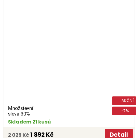
AKČNÍ
Množstevní
-7%
sleva 30%
Skladem 21 kusů
1 892 Kč
Detail
2 025 Kč