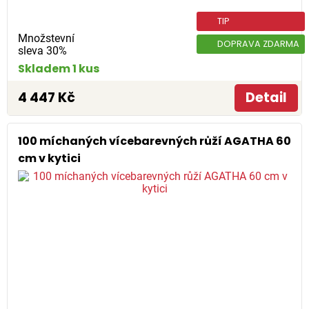
TIP
Množstevní
DOPRAVA ZDARMA
sleva 30%
Skladem 1 kus
4 447 Kč
Detail
100 míchaných vícebarevných růží AGATHA 60
cm v kytici