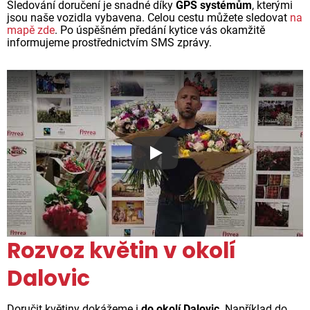
Sledování doručení je snadné díky
GPS systémům
, kterými
jsou naše vozidla vybavena. Celou cestu můžete sledovat
na
mapě zde
. Po úspěšném předání kytice vás okamžitě
informujeme prostřednictvím SMS zprávy.
Proč jsou květiny z Florea ta
Rozvoz květin v okolí
Dalovic
Doručit květiny dokážeme i
do okolí Dalovic
. Například do