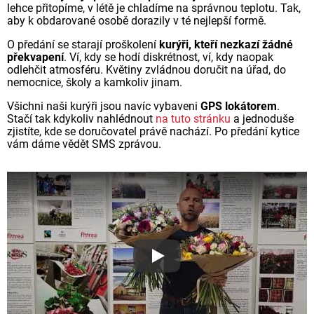
lehce přitopíme, v létě je chladíme na správnou teplotu. Tak,
aby k obdarované osobě dorazily v té nejlepší formě.
O předání se starají proškolení
kurýři, kteří nezkazí žádné
překvapení
. Ví, kdy se hodí diskrétnost, ví, kdy naopak
odlehčit atmosféru. Květiny zvládnou doručit na úřad, do
nemocnice, školy a kamkoliv jinam.
Všichni naši kurýři jsou navíc vybaveni
GPS lokátorem
.
Stačí tak kdykoliv nahlédnout
na tuto stránku
a jednoduše
zjistíte, kde se doručovatel právě nachází. Po předání kytice
vám dáme vědět SMS zprávou.
Proč jsou květiny z Florea ta