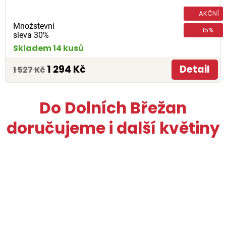
AKČNÍ
Množstevní
-15%
sleva 30%
Skladem 14 kusů
1 294 Kč
Detail
1 527 Kč
Do Dolních Břežan
doručujeme i další květiny