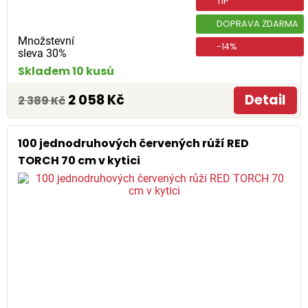
TIP
DOPRAVA ZDARMA
Množstevní
-14%
sleva 30%
Skladem 10 kusů
2 058 Kč
Detail
2 389 Kč
100 jednodruhových červených růží RED
TORCH 70 cm v kytici