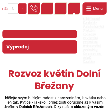
Menu
0
Můj Floreář
Kontakty
Poloha kurýrů
Platební
způsoby
Obchodní
podmínky
Výprodej
Reklamační
podmínky
Ochrana os.
údajů
Cookies
Rozvoz květin Dolní
Břežany
Udělejte svým blízkým radost k narozeninám, k svátku nebo
jen tak. Kytice k jakékoli příležitosti doručíme až k vašim
dveřím
v Dolních Břežanech
. Díky našim
chlazeným vozům