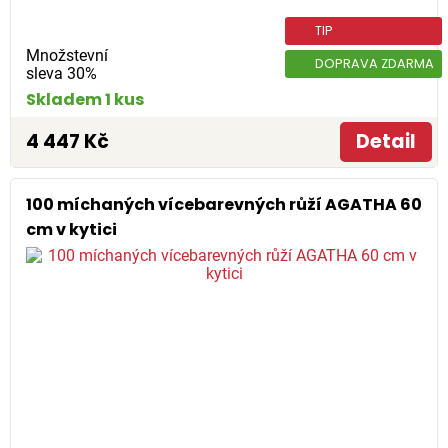
TIP
Množstevní
DOPRAVA ZDARMA
sleva 30%
Skladem 1 kus
4 447 Kč
Detail
100 míchaných vícebarevných růží AGATHA 60
cm v kytici