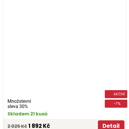
AKČNÍ
Množstevní
-7%
sleva 30%
Skladem 21 kusů
1 892 Kč
Detail
2 025 Kč