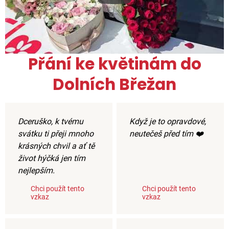
Přání ke květinám do
Dolních Břežan
Dceruško, k tvému
Když je to opravdové,
svátku ti přeji mnoho
neutečeš před tím ❤️
krásných chvil a ať tě
život hýčká jen tím
nejlepším.
Chci použít tento
Chci použít tento
vzkaz
vzkaz