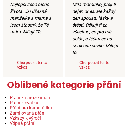
Nejlepší ženě mého
Milá maminko, přeji ti
života. Jsi úžasná
nejen dnes, ale každý
manželka a máma a
den spoustu lásky a
jsem šťastný, že Tě
štěstí. Děkuji ti za
mám. Miluji Tě.
všechno, co pro mě
děláš, a těším se na
společné chvíle. Miluju
tě!
Chci použít tento
Chci použít tento
vzkaz
vzkaz
Oblíbené kategorie přání
Přání k narozeninám
Přání k svátku
Přání pro kamarádku
Zamilovaná přání
Vzkazy k výročí
Vtipná přání