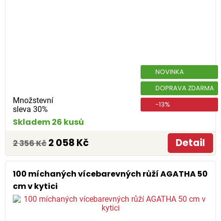
NOVINKA
DOPRAVA ZDARMA
Množstevní
-13%
sleva 30%
Skladem 26 kusů
2 058 Kč
Detail
2 356 Kč
100 míchaných vícebarevných růží AGATHA 50
cm v kytici