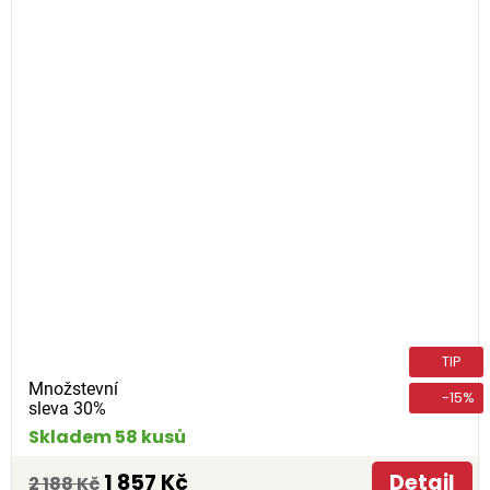
TIP
Množstevní
-15%
sleva 30%
Skladem 58 kusů
1 857 Kč
Detail
2 188 Kč