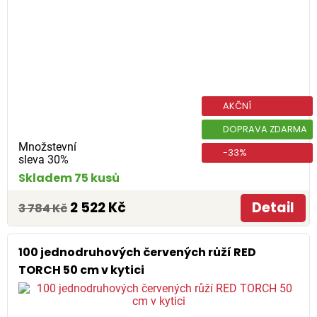
AKČNÍ
DOPRAVA ZDARMA
Množstevní
-33%
sleva 30%
Skladem 75 kusů
2 522 Kč
Detail
3 784 Kč
100 jednodruhových červených růží RED
TORCH 50 cm v kytici