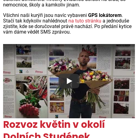
nemocnice, školy a kamkoliv jinam.
Všichni naši kurýři jsou navíc vybaveni
GPS lokátorem
.
Stačí tak kdykoliv nahlédnout
na tuto stránku
a jednoduše
zjistíte, kde se doručovatel právě nachází. Po předání kytice
vám dáme vědět SMS zprávou.
Proč jsou květiny z Florea ta
Rozvoz květin v okolí
Dolních Studének