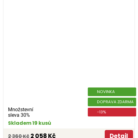
NOVINKA
DOPRAVA ZDARMA
Množstevní
-13%
sleva 30%
Skladem 19 kusů
2 058 Kč
Detail
2 360 Kč