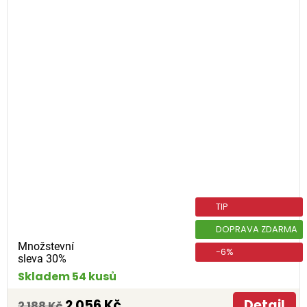
TIP
DOPRAVA ZDARMA
Množstevní
-6%
sleva 30%
Skladem 54 kusů
2 056 Kč
Detail
2 188 Kč