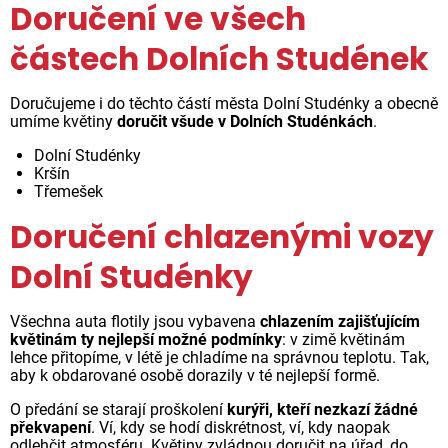
Doručení ve všech
částech Dolních Studének
Doručujeme i do těchto částí města Dolní Studénky a obecně
umíme květiny
doručit všude v Dolních Studénkách
.
Dolní Studénky
Kršín
Třemešek
Doručení chlazenými vozy
Dolní Studénky
Všechna auta flotily jsou vybavena
chlazením zajišťujícím
květinám ty nejlepší možné podmínky
: v zimě květinám
lehce přitopíme, v létě je chladíme na správnou teplotu. Tak,
aby k obdarované osobě dorazily v té nejlepší formě.
O předání se starají proškolení
kurýři, kteří nezkazí žádné
překvapení
. Ví, kdy se hodí diskrétnost, ví, kdy naopak
odlehčit atmosféru. Květiny zvládnou doručit na úřad, do