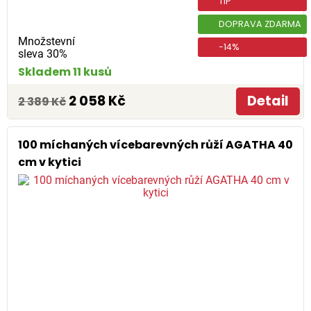
TIP
DOPRAVA ZDARMA
Množstevní
-14%
sleva 30%
Skladem 11 kusů
2 058 Kč
Detail
2 389 Kč
100 míchaných vícebarevných růží AGATHA 40
cm v kytici