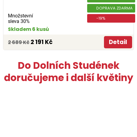
DOPRAVA ZDARMA
Množstevní
-19%
sleva 30%
Skladem 6 kusů
2 191 Kč
Detail
2 689 Kč
Do Dolních Studének
doručujeme i další květiny