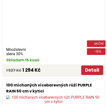
AKČNÍ
Množstevní
-15%
sleva 30%
Skladem 15 kusů
1 294 Kč
Detail
1 527 Kč
100 míchaných vícebarevných růží PURPLE
RAIN 50 cm v kytici