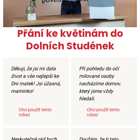
Přání ke květinám do
Dolních Studének
Děkuji, že jsi mi dala
Při pohledu do očí
život a vše nejlepší ke
milované osoby
Dni matek! Jsi úžasná,
nacházíme domov,
maminko!
který jsme vždy
hledali.
Chci použít tento
Chci použít tento
vzkaz
vzkaz
Neskutečně rád bych
Doufám, že ti tato