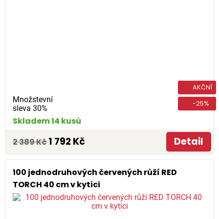
AKČNÍ
Množstevní
-25%
sleva 30%
Skladem 14 kusů
1 792 Kč
Detail
2 389 Kč
100 jednodruhových červených růží RED
TORCH 40 cm v kytici