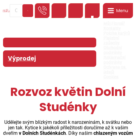
Menu
0
Můj Floreář
Kontakty
Poloha kurýrů
Platební
způsoby
Obchodní
podmínky
Výprodej
Reklamační
podmínky
Ochrana os.
údajů
Cookies
Rozvoz květin Dolní
Studénky
Udělejte svým blízkým radost k narozeninám, k svátku nebo
jen tak. Kytice k jakékoli příležitosti doručíme až k vašim
dveřím
v Dolních Studénkách
. Díky našim
chlazeným vozům