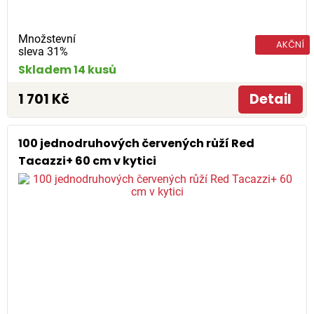
Množstevní
AKČNÍ
sleva 31%
Skladem 14 kusů
1 701 Kč
Detail
100 jednodruhových červených růží Red
Tacazzi+ 60 cm v kytici