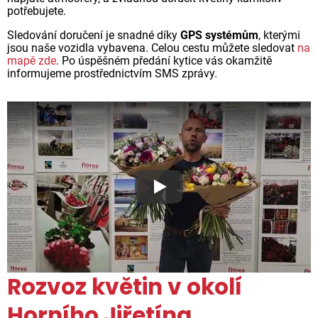
potřebujete.
Sledování doručení je snadné díky
GPS systémům
, kterými
jsou naše vozidla vybavena. Celou cestu můžete sledovat
na
mapě zde
. Po úspěšném předání kytice vás okamžitě
informujeme prostřednictvím SMS zprávy.
Proč jsou květiny z Florea ta
Rozvoz květin v okolí
Horního Jiřetína