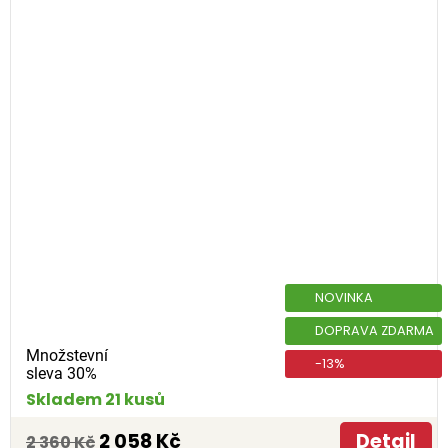
NOVINKA
DOPRAVA ZDARMA
Množstevní
-13%
sleva 30%
Skladem 21 kusů
2 058 Kč
Detail
2 360 Kč