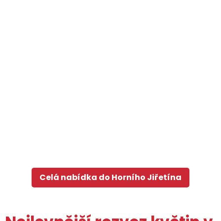
Celá nabídka do Horního Jiřetína