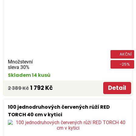
AKČNÍ
Množstevní
-25%
sleva 30%
Skladem 14 kusů
1 792 Kč
Detail
2 389 Kč
100 jednodruhových červených růží RED
TORCH 40 cm v kytici