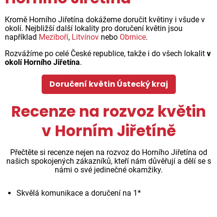
Kromě Horního Jiřetína dokážeme doručit květiny i všude v
okolí. Nejbližší další lokality pro doručení květin jsou
například
Meziboří
,
Litvínov
nebo
Obrnice
.
Rozvážíme po celé České republice, takže i do všech lokalit
v
okolí Horního Jiřetína
.
Doručení květin Ústecký kraj
Recenze na rozvoz květin
v Horním Jiřetíně
Přečtěte si recenze nejen na rozvoz do Horního Jiřetína od
našich spokojených zákazníků, kteří nám důvěřují a dělí se s
námi o své jedinečné okamžiky.
Skvělá komunikace a doručení na 1*