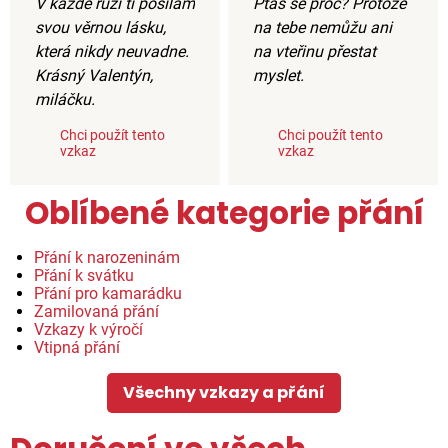
V každé růži ti posílám
Ptáš se proč? Protože
svou věrnou lásku,
na tebe nemůžu ani
která nikdy neuvadne.
na vteřinu přestat
Krásný Valentýn,
myslet.
miláčku.
Chci použít tento
Chci použít tento
vzkaz
vzkaz
Oblíbené kategorie přání
Přání k narozeninám
Přání k svátku
Přání pro kamarádku
Zamilovaná přání
Vzkazy k výročí
Vtipná přání
Všechny vzkazy a přání