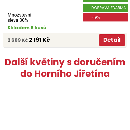
DOPRAVA ZDARMA
Množstevní
-19%
sleva 30%
Skladem 6 kusů
2 191 Kč
Detail
2 689 Kč
Další květiny s doručením
do Horního Jiřetína