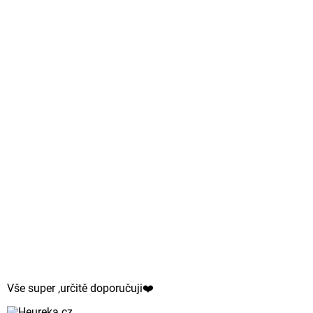
Vše super ,určitě doporučuji❤️