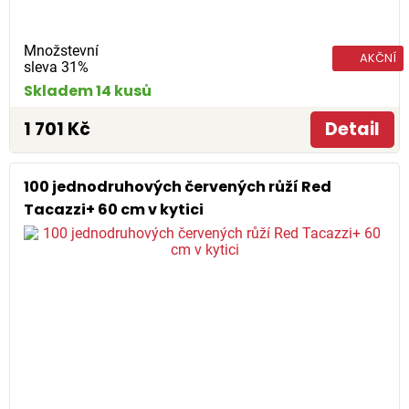
Množstevní
AKČNÍ
sleva 31%
Skladem 14 kusů
1 701 Kč
Detail
100 jednodruhových červených růží Red
Tacazzi+ 60 cm v kytici