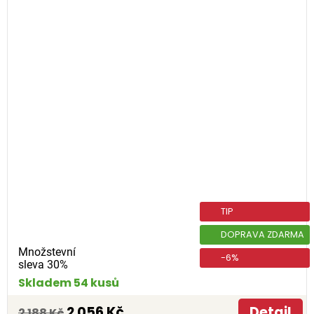
TIP
DOPRAVA ZDARMA
Množstevní
-6%
sleva 30%
Skladem 54 kusů
2 056 Kč
Detail
2 188 Kč