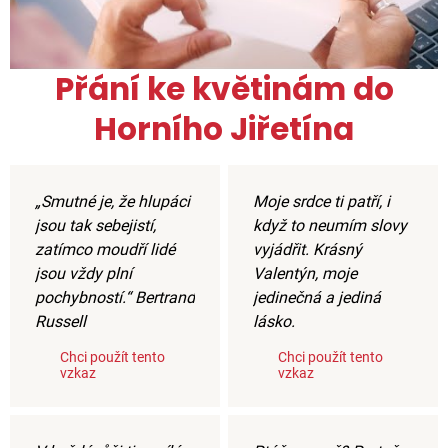
Přání ke květinám do
Horního Jiřetína
„Smutné je, že hlupáci
Moje srdce ti patří, i
jsou tak sebejistí,
když to neumím slovy
zatímco moudří lidé
vyjádřit. Krásný
jsou vždy plní
Valentýn, moje
pochybností.“ Bertrand
jedinečná a jediná
Russell
lásko.
Chci použít tento
Chci použít tento
vzkaz
vzkaz