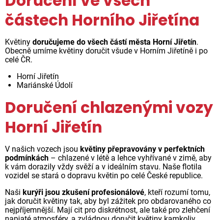
Doručení ve všech
částech Horního Jiřetína
Květiny
doručujeme do všech částí města Horní Jiřetín
.
Obecně umíme květiny doručit všude v Horním Jiřetíně i po
celé ČR.
Horní Jiřetín
Mariánské Údolí
Doručení chlazenými vozy
Horní Jiřetín
V našich vozech jsou
květiny přepravovány v perfektních
podmínkách
– chlazené v létě a lehce vyhřívané v zimě, aby
k vám dorazily vždy svěží a v ideálním stavu. Naše flotila
vozidel se stará o dopravu květin po celé České republice.
Naši
kurýři jsou zkušení profesionálové
, kteří rozumí tomu,
jak doručit květiny tak, aby byl zážitek pro obdarovaného co
nejpříjemnější. Mají cit pro diskrétnost, ale také pro zlehčení
napjaté atmosféry, a zvládnou doručit květiny kamkoliv