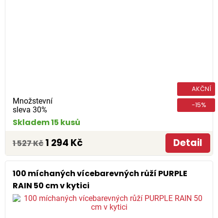
AKČNÍ
Množstevní
-15%
sleva 30%
Skladem 15 kusů
1 294 Kč
Detail
1 527 Kč
100 míchaných vícebarevných růží PURPLE
RAIN 50 cm v kytici