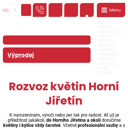
Menu
0
Můj Floreář
Kontakty
Poloha kurýrů
Platební
způsoby
Obchodní
podmínky
Výprodej
Reklamační
podmínky
Ochrana os.
údajů
Cookies
Rozvoz květin Horní
Jiřetín
K narozeninám, výročí nebo jen tak pro radost. Ať už je
příležitost jakákoli,
do Horního Jiřetína a okolí
doručíme
květiny i kytice vždy čerstvé
. Včetně
profesionální vazby
a s