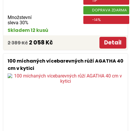
TIP
DOPRAVA ZDARMA
Množstevní
-14%
sleva 30%
Skladem 12 kusů
2 058 Kč
Detail
2 389 Kč
100 míchaných vícebarevných růží AGATHA 40
cm v kytici