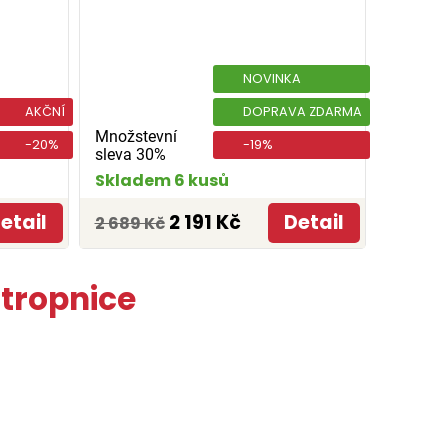
NOVINKA
AKČNÍ
DOPRAVA ZDARMA
Množstevní
-20%
-19%
sleva 30%
Skladem 6 kusů
etail
2 191 Kč
Detail
2 689 Kč
Stropnice