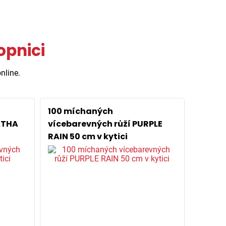
opnici
nline.
100 míchaných
ATHA
vícebarevných růží PURPLE
RAIN 50 cm v kytici