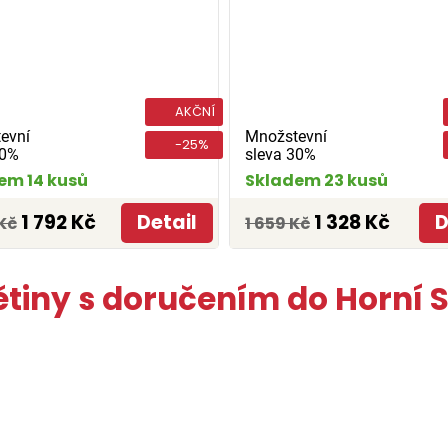
AKČNÍ
evní
Množstevní
-25%
30%
sleva 30%
em 14 kusů
Skladem 23 kusů
1 792 Kč
Detail
1 328 Kč
D
Kč
1 659 Kč
ětiny s doručením do Horní 