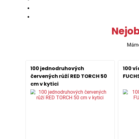
Nejob
Mám
100 jednodruhových
100 v
červených růží RED TORCH 50
FUCHS
cm v kytici