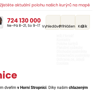
jistěte aktuální polohu našich kurýrů na mapě
724 130 000
Ne–Pá 8–21, So 9–17
0
Vyhledávání
Přihlášení
Košík
Můj Floreář
Kontakty
Poloha kurýrů
Platební způsoby
Obchodní podmínky
Reklamační podmínky
Ochrana os. údajů
Cookies
nice
šim dveřím
v Horní Stropnici
. Díky našim
chlazeným