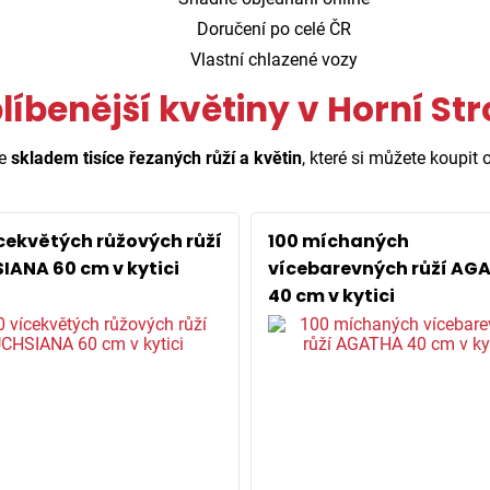
Doručení po celé ČR
Vlastní chlazené vozy
líbenější květiny v Horní Str
e
skladem tisíce řezaných růží a květin
, které si můžete koupit o
ícekvětých růžových růží
100 míchaných
IANA 60 cm v kytici
vícebarevných růží AG
40 cm v kytici