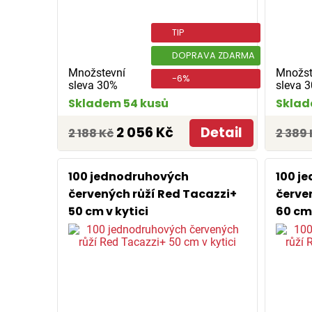
TIP
DOPRAVA ZDARMA
Množstevní
Množst
-6%
sleva 30%
sleva 
Skladem 54 kusů
Sklad
2 056 Kč
Detail
2 188 Kč
2 389 
100 jednodruhových
100 j
červených růží Red Tacazzi+
červe
50 cm v kytici
60 cm 