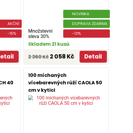
NOVINKA
AKČNÍ
DOPRAVA ZDARMA
Množstevní
-15%
-13%
sleva 30%
Skladem 21 kusů
etail
2 058 Kč
Detail
2 360 Kč
100 míchaných
CH 40
vícebarevných růží CAOLA 50
cm v kytici