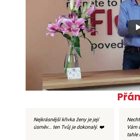
Xx
Přán
Nejkrásnější křivka ženy je její
Nechtě
úsměv... ten Tvůj je dokonalý. ❤️
Vám u
tahle