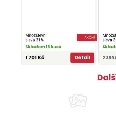
Množstevní
Množst
AKČNÍ
sleva 31%
sleva 
Skladem 15 kusů
Sklad
1 701 Kč
Detail
2 389 
Dalš