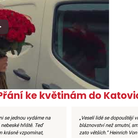
x
Přání ke květinám do Katovi
ni se jednou vydáme na
„Veselí lidé se dopouštějí v
 nebeské hřiště. Teď
bláznovství než smutní, sm
 krásně vzpomínat,
zato větších.“ Heinrich Von 