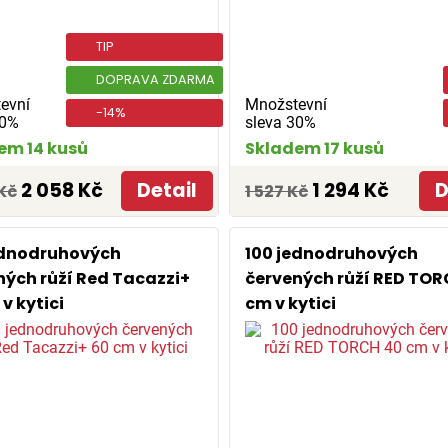
TIP
DOPRAVA ZDARMA
evní
Množstevní
-14%
30%
sleva 30%
em 14 kusů
Skladem 17 kusů
2 058 Kč
Detail
1 294 Kč
D
Kč
1 527 Kč
ednodruhových
100 jednodruhových
ných růží Red Tacazzi+
červených růží RED TOR
v kytici
cm v kytici