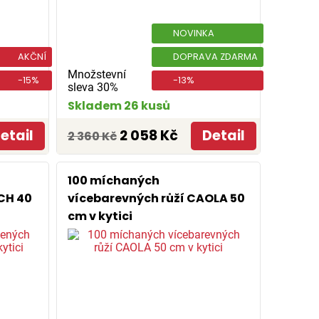
NOVINKA
AKČNÍ
DOPRAVA ZDARMA
Množstevní
-15%
-13%
sleva 30%
Skladem 26 kusů
etail
2 058 Kč
Detail
2 360 Kč
100 míchaných
CH 40
vícebarevných růží CAOLA 50
cm v kytici