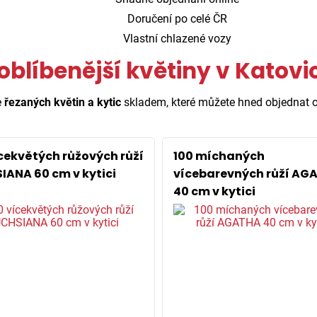
Doručení po celé ČR
Vlastní chlazené vozy
oblíbenější květiny v Katovi
e
řezaných květin a kytic
skladem, které můžete hned objednat o
ícekvětých růžových růží
100 míchaných
IANA 60 cm v kytici
vícebarevných růží AG
40 cm v kytici