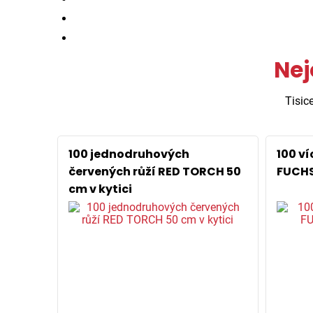
Nej
Tisic
100 jednodruhových
100 v
červených růží RED TORCH 50
FUCHS
cm v kytici