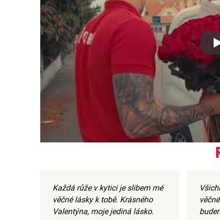
Xx
Každá růže v kytici je slibem mé
Všich
věčné lásky k tobě. Krásného
věčné
Valentýna, moje jediná lásko.
budem