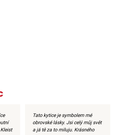
c
íce
Tato kytice je symbolem mé
utní
obrovské lásky. Jsi celý můj svět
Kleist
a já tě za to miluju. Krásného