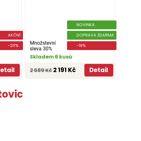
NOVINKA
AKČNÍ
DOPRAVA ZDARMA
Množstevní
-20%
-19%
sleva 30%
Skladem 6 kusů
etail
2 191 Kč
Detail
2 689 Kč
tovic