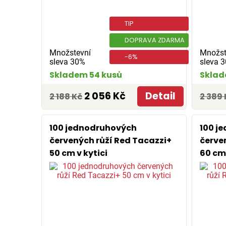
TIP
DOPRAVA ZDARMA
Množstevní
Množst
-6%
sleva 30%
sleva 
Skladem 54 kusů
Sklad
2 056 Kč
Detail
2 188 Kč
2 389 
100 jednodruhových
100 j
červených růží Red Tacazzi+
červe
50 cm v kytici
60 cm 