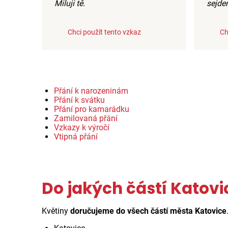
Miluji tě.
sejde
Chci použít tento vzkaz
Ch
Přání k narozeninám
Přání k svátku
Přání pro kamarádku
Zamilovaná přání
Vzkazy k výročí
Vtipná přání
Do jakých částí Katovi
Květiny
doručujeme do všech částí města Katovice