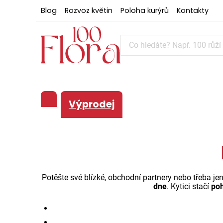
Blog
Rozvoz květin
Poloha kurýrů
Kontakty
Výprodej
Potěšte své blízké, obchodní partnery nebo třeba je
dne
. Kytici stačí
poh