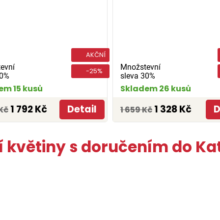
AKČNÍ
evní
Množstevní
-25%
30%
sleva 30%
em 15 kusů
Skladem 26 kusů
1 792 Kč
Detail
1 328 Kč
D
Kč
1 659 Kč
í květiny s doručením do Ka