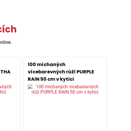
cích
nline.
100 míchaných
ATHA
vícebarevných růží PURPLE
RAIN 50 cm v kytici