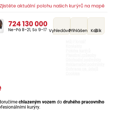
jistěte aktuální polohu našich kurýrů na mapě
724 130 000
Ne–Pá 8–21, So 9–17
0
Vyhledávání
Přihlášení
Košík
Můj Floreář
Kontakty
Poloha kurýrů
Platební způsoby
Obchodní podmínky
Reklamační podmínky
Ochrana os. údajů
Cookies
e
 doručíme
chlazeným vozem
do
druhého pracovního
fesionálními kurýry.