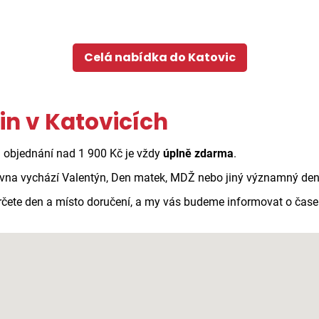
Celá nabídka do Katovic
in v Katovicích
ři objednání nad 1 900 Kč je vždy
úplně zdarma
.
vna vychází Valentýn, Den matek, MDŽ nebo jiný významný den n
 určete den a místo doručení, a my vás budeme informovat o čas