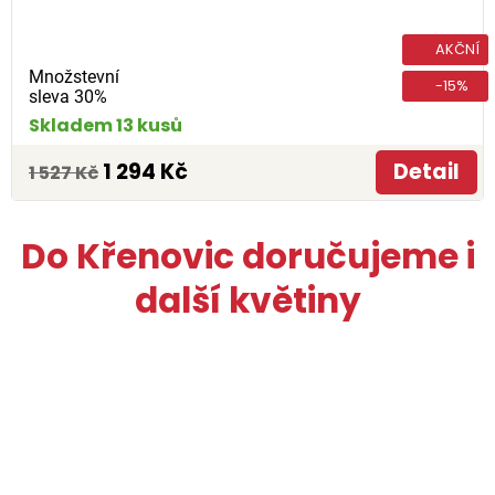
AKČNÍ
Množstevní
-15%
sleva 30%
Skladem 13 kusů
1 294 Kč
Detail
1 527 Kč
Do Křenovic doručujeme i
další květiny