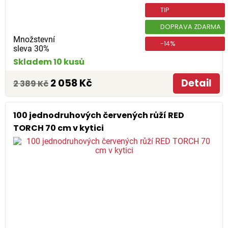
TIP
DOPRAVA ZDARMA
Množstevní
-14%
sleva 30%
Skladem 10 kusů
2 058 Kč
Detail
2 389 Kč
100 jednodruhových červených růží RED
TORCH 70 cm v kytici