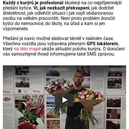
Každý z kurýrů je profesionál
školený na co nejpříjemnější
předání kytice.
Ví, jak nezkazit překvapení
, jak dodržet
diskrétnost, jak odlehčit situaci i jak najít obdarovanou
osobu na velkém pracovišti. Není proto problém doručit
kytici do nemocnice, do školy, na úřad a kam si jen
vzpomenete.
Předání je navíc možné sledovat téměř v reálném čase.
Všechna vozidla jsou vybavena přesným
GPS lokátorem
,
který
na této mapě
ukáže aktuální polohu kurýra. O doručení
vás samozřejmě ihned informujeme také SMS zprávou.
Proč jsou květiny z Florea ta