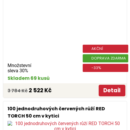
AKČNÍ
DOPRAVA ZDARMA
Množstevní
-33%
sleva 30%
Skladem 69 kusů
2 522 Kč
Detail
3 784 Kč
100 jednodruhových červených růží RED
TORCH 50 cm v kytici