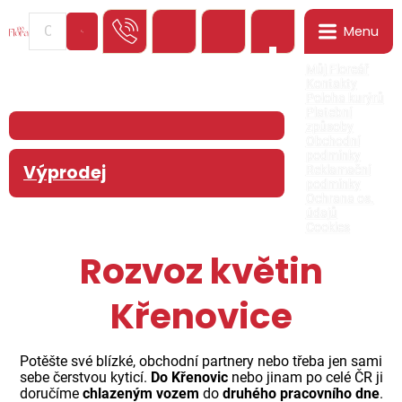
Menu
0
Můj Floreář
Kontakty
Poloha kurýrů
Platební
způsoby
Obchodní
podmínky
Výprodej
Reklamační
podmínky
Ochrana os.
údajů
Cookies
Rozvoz květin
Křenovice
Potěšte své blízké, obchodní partnery nebo třeba jen sami
sebe čerstvou kyticí.
Do Křenovic
nebo jinam po celé ČR ji
doručíme
chlazeným vozem
do
druhého pracovního dne
.