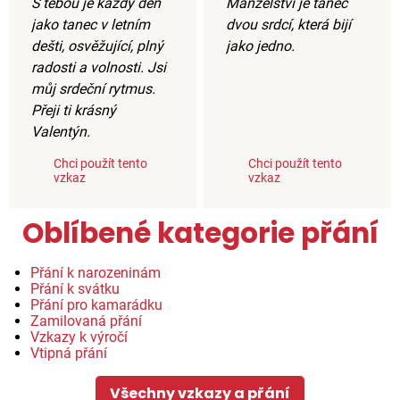
S tebou je každý den
Manželství je tanec
jako tanec v letním
dvou srdcí, která bijí
dešti, osvěžující, plný
jako jedno.
radosti a volnosti. Jsi
můj srdeční rytmus.
Přeji ti krásný
Valentýn.
Chci použít tento
Chci použít tento
vzkaz
vzkaz
Oblíbené kategorie přání
Přání k narozeninám
Přání k svátku
Přání pro kamarádku
Zamilovaná přání
Vzkazy k výročí
Vtipná přání
Všechny vzkazy a přání