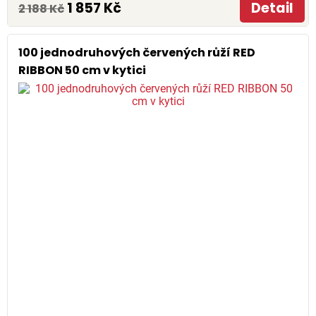
1 857 Kč
Detail
2 188 Kč
100 jednodruhových červených růží RED
RIBBON 50 cm v kytici