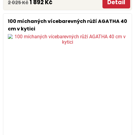
1 892 Kč
Detail
2 025 Kč
100 míchaných vícebarevných růží AGATHA 40
cm v kytici