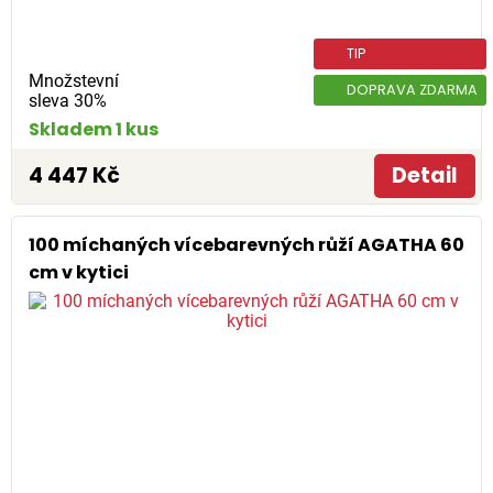
TIP
Množstevní
DOPRAVA ZDARMA
sleva 30%
Skladem 1 kus
4 447 Kč
Detail
100 míchaných vícebarevných růží AGATHA 60
cm v kytici