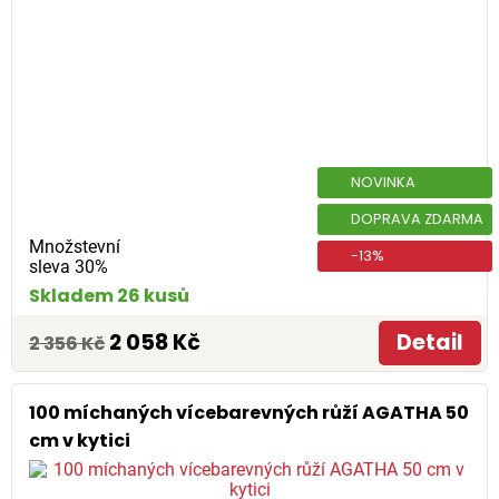
NOVINKA
DOPRAVA ZDARMA
Množstevní
-13%
sleva 30%
Skladem 26 kusů
2 058 Kč
Detail
2 356 Kč
100 míchaných vícebarevných růží AGATHA 50
cm v kytici