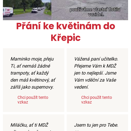
Přání ke květinám do
Křepic
Maminko moje, přeju
Vážená paní učitelko.
Ti, ať nemáš žádné
Přejeme Vám k MDŽ
trampoty, ať každý
jen to nejlepší. Jsme
den máš květinový, ať
Vám vděční za Vaše
záříš jako supernovy.
vedení.
Chci použít tento
Chci použít tento
vzkaz
vzkaz
Miláčku, ať ti MDŽ
Jsem tu jen pro Tebe.