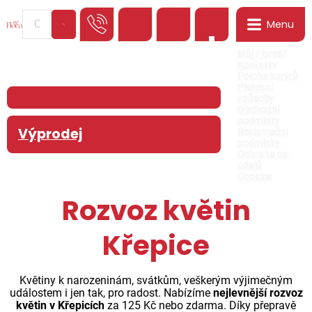
Menu
0
Můj Floreář
Kontakty
Poloha kurýrů
Platební
způsoby
Obchodní
podmínky
Výprodej
Reklamační
podmínky
Ochrana os.
údajů
Cookies
Rozvoz květin
Křepice
Květiny k narozeninám, svátkům, veškerým výjimečným
událostem i jen tak, pro radost. Nabízíme
nejlevnější rozvoz
květin v Křepicích
za 125 Kč nebo zdarma. Díky přepravě