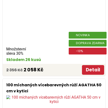
NOVINKA
DOPRAVA ZDARMA
Množstevní
-13%
sleva 30%
Skladem 26 kusů
2 058 Kč
Detail
2 356 Kč
100 míchaných vícebarevných růží AGATHA 50
cm v kytici