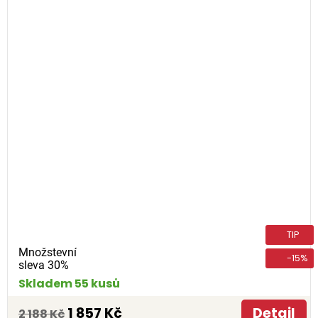
TIP
Množstevní
-15%
sleva 30%
Skladem 55 kusů
1 857 Kč
Detail
2 188 Kč