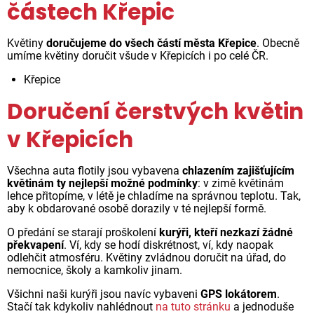
částech Křepic
Květiny
doručujeme do všech částí města Křepice
. Obecně
umíme květiny doručit všude v Křepicích i po celé ČR.
Křepice
Doručení čerstvých květin
v Křepicích
Všechna auta flotily jsou vybavena
chlazením zajišťujícím
květinám ty nejlepší možné podmínky
: v zimě květinám
lehce přitopíme, v létě je chladíme na správnou teplotu. Tak,
aby k obdarované osobě dorazily v té nejlepší formě.
O předání se starají proškolení
kurýři, kteří nezkazí žádné
překvapení
. Ví, kdy se hodí diskrétnost, ví, kdy naopak
odlehčit atmosféru. Květiny zvládnou doručit na úřad, do
nemocnice, školy a kamkoliv jinam.
Všichni naši kurýři jsou navíc vybaveni
GPS lokátorem
.
Stačí tak kdykoliv nahlédnout
na tuto stránku
a jednoduše