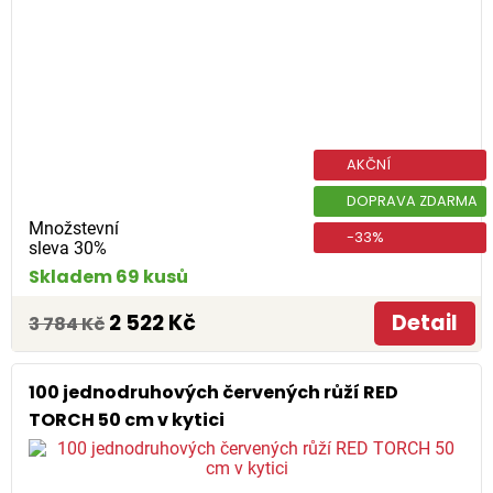
AKČNÍ
DOPRAVA ZDARMA
Množstevní
-33%
sleva 30%
Skladem 69 kusů
2 522 Kč
Detail
3 784 Kč
100 jednodruhových červených růží RED
TORCH 50 cm v kytici