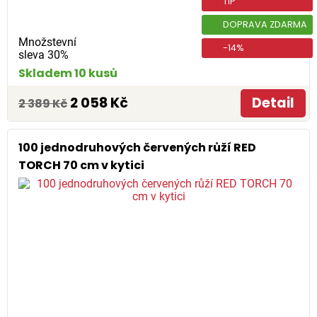
TIP
DOPRAVA ZDARMA
Množstevní
-14%
sleva 30%
Skladem 10 kusů
2 058 Kč
Detail
2 389 Kč
100 jednodruhových červených růží RED
TORCH 70 cm v kytici