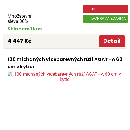
TIP
Množstevní
DOPRAVA ZDARMA
sleva 30%
Skladem 1 kus
4 447 Kč
Detail
100 míchaných vícebarevných růží AGATHA 60
cm v kytici