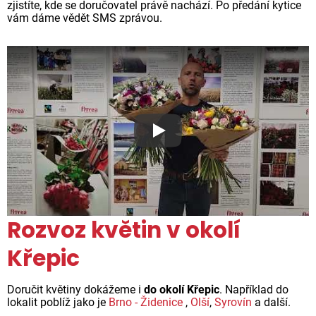
zjistíte, kde se doručovatel právě nachází. Po předání kytice
vám dáme vědět SMS zprávou.
Proč jsou květiny z Florea ta
Rozvoz květin v okolí
Křepic
Doručit květiny dokážeme i
do okolí Křepic
. Například do
lokalit poblíž jako je
Brno - Židenice
,
Olší
,
Syrovín
a další.