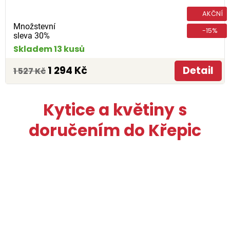
AKČNÍ
Množstevní
-15%
sleva 30%
Skladem 13 kusů
1 294 Kč
Detail
1 527 Kč
Kytice a květiny s
doručením do Křepic