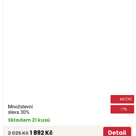
AKČNÍ
Množstevní
-7%
sleva 30%
Skladem 21 kusů
1 892 Kč
Detail
2 025 Kč