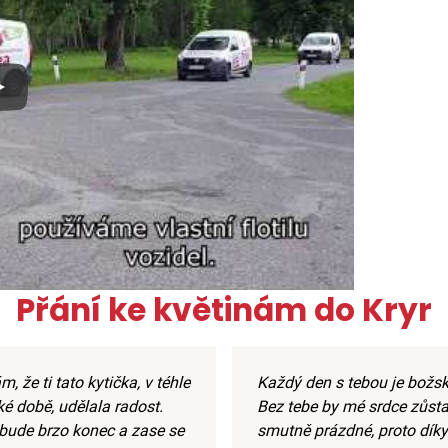
x
Přání ke květinám do Kryr
, že ti tato kytička, v téhle
Každý den s tebou je božsk
ké době, udělala radost.
Bez tebe by mé srdce zůsta
bude brzo konec a zase se
smutně prázdné, proto díky 