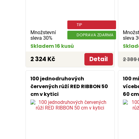
TIP
Množstevní
Množst
DOPRAVA ZDARMA
sleva 30%
sleva 
Skladem 16 kusů
Sklad
2 324 Kč
Detail
2 389 
100 jednodruhových
100 m
červených růží RED RIBBON 50
víceb
cm v kytici
60 cm 