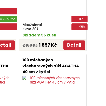
A ZDARMA
TIP
Množstevní
-15%
sleva 30%
Skladem 55 kusů
etail
1 857 Kč
Detail
2 188 Kč
100 míchaných
ATHA
vícebarevných růží AGATHA
40 cm v kytici