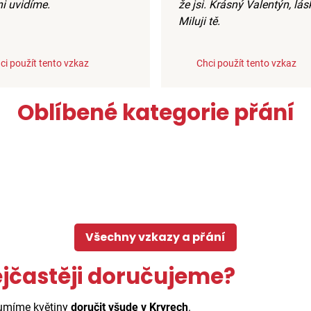
ni uvidíme.
že jsi. Krásný Valentýn, lás
Miluji tě.
ci použít tento vzkaz
Chci použít tento vzkaz
Oblíbené kategorie přání
Všechny vzkazy a přání
ejčastěji doručujeme?
 umíme květiny
doručit všude v Kryrech
.