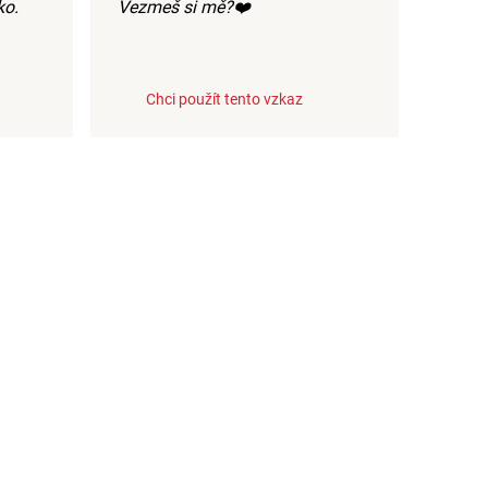
ko.
Vezmeš si mě?❤️
Chci použít tento vzkaz