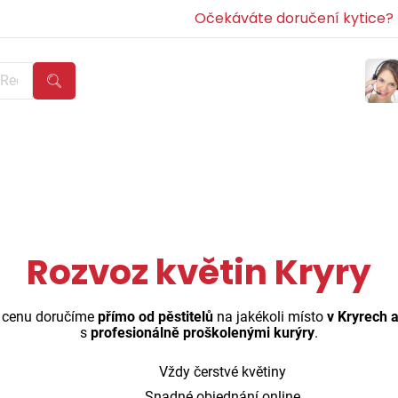
Očekáváte doručení kytice? Z
Rozvoz květin Kryry
ou cenu doručíme
přímo od pěstitelů
na jakékoli místo
v Kryrech a
s
profesionálně proškolenými kurýry
.
Vždy čerstvé květiny
Snadné objednání online