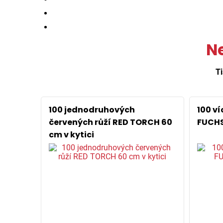
Ne
Ti
100 jednodruhových
100 v
červených růží RED TORCH 60
FUCHS
cm v kytici