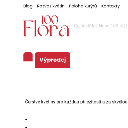
Blog
Rozvoz květin
Poloha kurýrů
Kontakty
Výprodej
Čerstvé květiny pro každou příležitosti a za skvěl