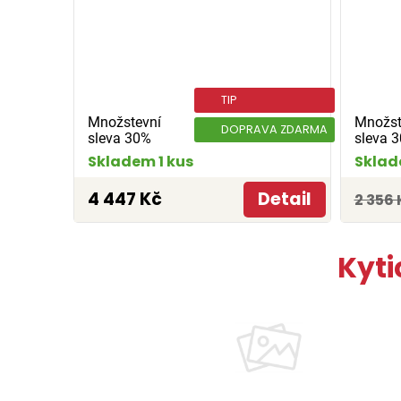
TIP
Množstevní
Množst
DOPRAVA ZDARMA
sleva 30%
sleva 
Skladem 1 kus
Sklad
4 447 Kč
Detail
2 356 
Kyti