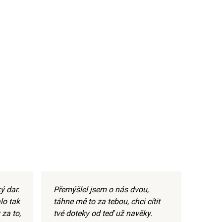
ý dar.
Přemýšlel jsem o nás dvou,
lo tak
táhne mě to za tebou, chci cítit
za to,
tvé doteky od teď už navěky.