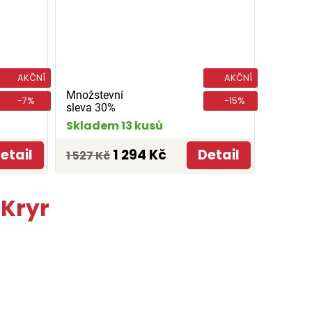
AKČNÍ
AKČNÍ
Množstevní
-7%
-15%
sleva 30%
Skladem 13 kusů
etail
1 294 Kč
Detail
1 527 Kč
 Kryr