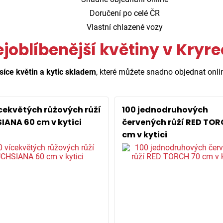
Doručení po celé ČR
Vlastní chlazené vozy
joblíbenější květiny v Kryr
síce květin a kytic skladem
, které můžete snadno objednat onli
ícekvětých růžových růží
100 jednodruhových
IANA 60 cm v kytici
červených růží RED TOR
cm v kytici