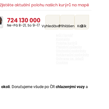
jistěte aktuální polohu našich kurýrů na mapě
724 130 000
Ne–Pá 8–21, So 9–17
0
Vyhledávání
Přihlášení
Košík
Můj Floreář
Kontakty
Poloha kurýrů
Platební způsoby
Obchodní podmínky
Reklamační podmínky
Ochrana os. údajů
Cookies
 okolí
. Doručujeme všude po ČR
chlazenými vozy
a