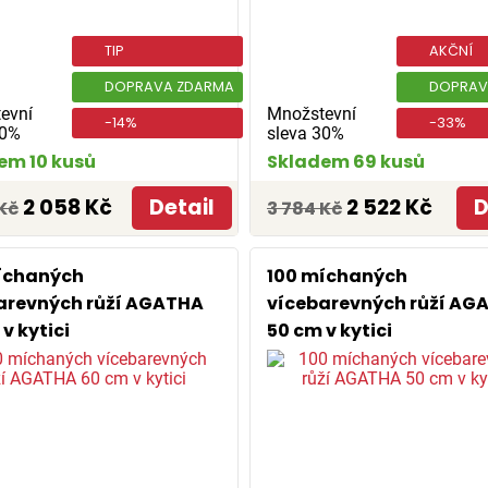
TIP
AKČNÍ
DOPRAVA ZDARMA
DOPRAV
evní
Množstevní
-14%
-33%
30%
sleva 30%
em 10 kusů
Skladem 69 kusů
2 058 Kč
Detail
2 522 Kč
D
Kč
3 784 Kč
íchaných
100 míchaných
arevných růží AGATHA
vícebarevných růží AG
v kytici
50 cm v kytici