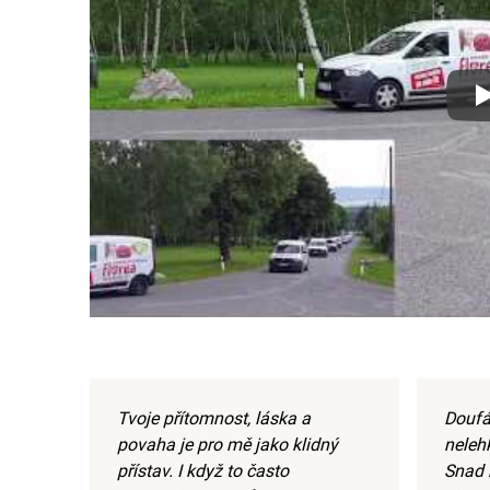
Xx
Tvoje přítomnost, láska a
Doufám
povaha je pro mě jako klidný
neleh
přístav. I když to často
Snad 