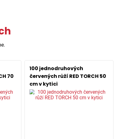
ech
ne.
100 jednodruhových
CH 70
červených růží RED TORCH 50
cm v kytici