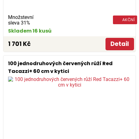
Množstevní
AKČNÍ
sleva 31%
Skladem 16 kusů
1 701 Kč
Detail
100 jednodruhových červených růží Red
Tacazzi+ 60 cm v kytici