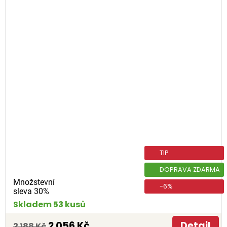
TIP
DOPRAVA ZDARMA
Množstevní
-6%
sleva 30%
Skladem 53 kusů
2 056 Kč
Detail
2 188 Kč