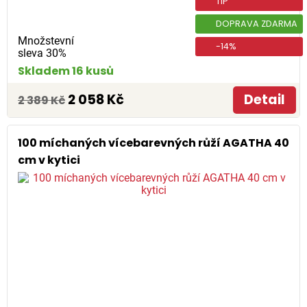
TIP
DOPRAVA ZDARMA
Množstevní
-14%
sleva 30%
Skladem 16 kusů
2 058 Kč
Detail
2 389 Kč
100 míchaných vícebarevných růží AGATHA 40
cm v kytici