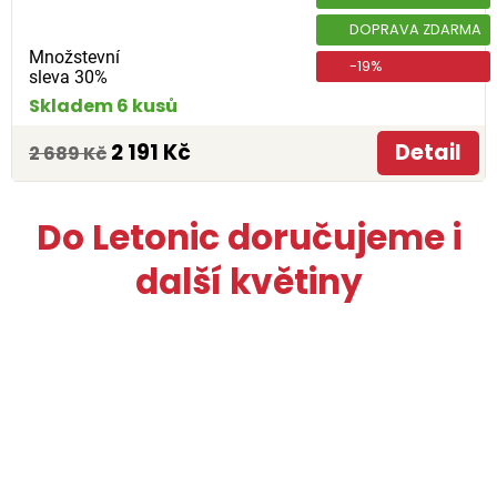
DOPRAVA ZDARMA
Množstevní
-19%
sleva 30%
Skladem 6 kusů
2 191 Kč
Detail
2 689 Kč
Do Letonic doručujeme i
další květiny