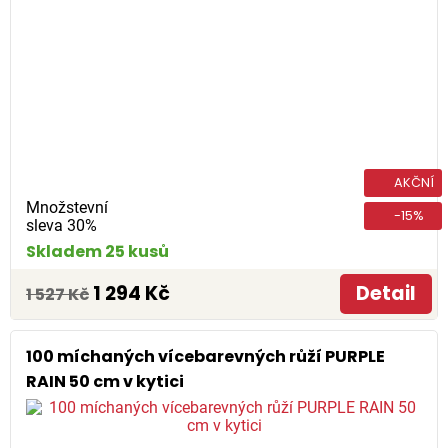
AKČNÍ
Množstevní
-15%
sleva 30%
Skladem 25 kusů
1 294 Kč
Detail
1 527 Kč
100 míchaných vícebarevných růží PURPLE
RAIN 50 cm v kytici