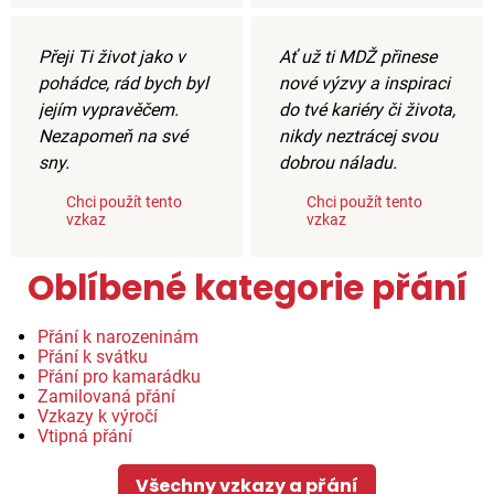
Přeji Ti život jako v
Ať už ti MDŽ přinese
pohádce, rád bych byl
nové výzvy a inspiraci
jejím vypravěčem.
do tvé kariéry či života,
Nezapomeň na své
nikdy neztrácej svou
sny.
dobrou náladu.
Chci použít tento
Chci použít tento
vzkaz
vzkaz
Oblíbené kategorie přání
Přání k narozeninám
Přání k svátku
Přání pro kamarádku
Zamilovaná přání
Vzkazy k výročí
Vtipná přání
Všechny vzkazy a přání