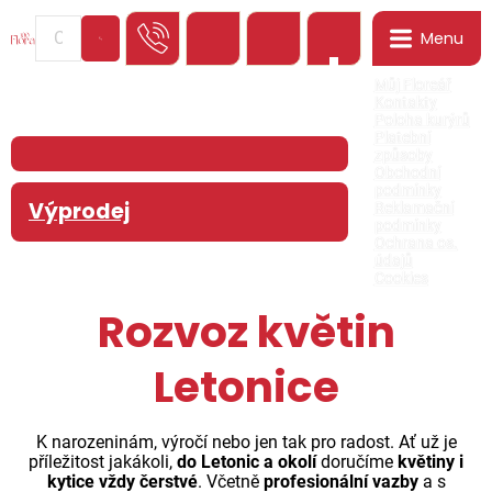
Menu
0
Můj Floreář
Kontakty
Poloha kurýrů
Platební
způsoby
Obchodní
podmínky
Výprodej
Reklamační
podmínky
Ochrana os.
údajů
Cookies
Rozvoz květin
Letonice
K narozeninám, výročí nebo jen tak pro radost. Ať už je
příležitost jakákoli,
do Letonic a okolí
doručíme
květiny i
kytice vždy čerstvé
. Včetně
profesionální vazby
a s