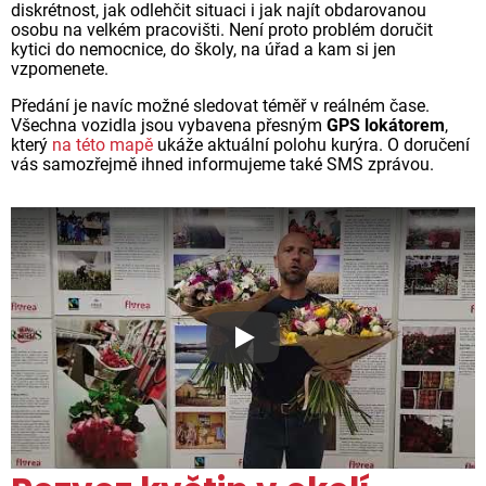
diskrétnost, jak odlehčit situaci i jak najít obdarovanou
osobu na velkém pracovišti. Není proto problém doručit
kytici do nemocnice, do školy, na úřad a kam si jen
vzpomenete.
Předání je navíc možné sledovat téměř v reálném čase.
Všechna vozidla jsou vybavena přesným
GPS lokátorem
,
který
na této mapě
ukáže aktuální polohu kurýra. O doručení
vás samozřejmě ihned informujeme také SMS zprávou.
Proč jsou květiny z Florea ta