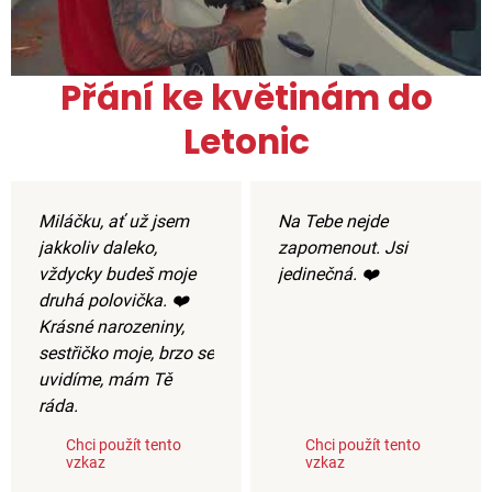
Přání ke květinám do
Letonic
Miláčku, ať už jsem
Na Tebe nejde
jakkoliv daleko,
zapomenout. Jsi
vždycky budeš moje
jedinečná. ❤️
druhá polovička. ❤️
Krásné narozeniny,
sestřičko moje, brzo se
uvidíme, mám Tě
ráda.
Chci použít tento
Chci použít tento
vzkaz
vzkaz