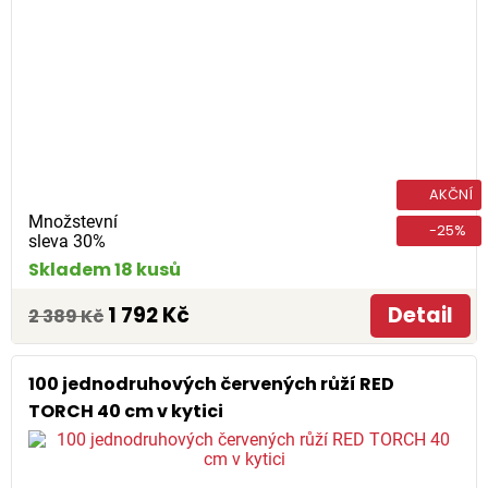
AKČNÍ
Množstevní
-25%
sleva 30%
Skladem 18 kusů
1 792 Kč
Detail
2 389 Kč
100 jednodruhových červených růží RED
TORCH 40 cm v kytici