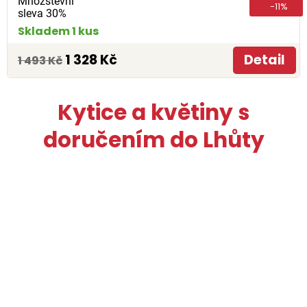
Množstevní
-11%
sleva 30%
Skladem 1 kus
1 328 Kč
Detail
1 493 Kč
Kytice a květiny s
doručením do Lhůty