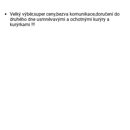
Velký výběr,super ceny,bezva komunikace,doručení do
druhého dne usmněvavými a ochotnými kurýry a
kurýrkami !!!