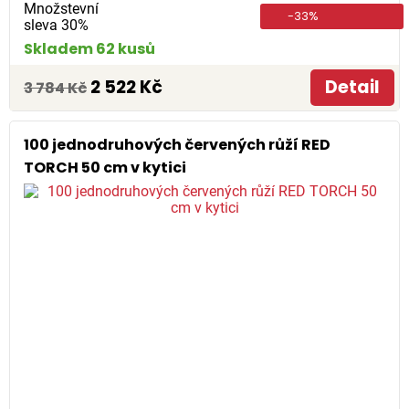
Množstevní
-33%
sleva 30%
Skladem 62 kusů
2 522 Kč
Detail
3 784 Kč
100 jednodruhových červených růží RED
TORCH 50 cm v kytici