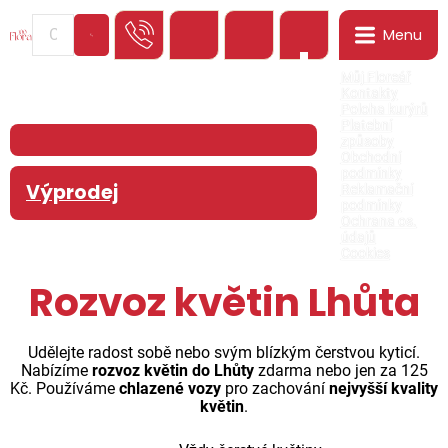
Menu
0
Můj Floreář
Kontakty
Poloha kurýrů
Platební
způsoby
Obchodní
podmínky
Výprodej
Reklamační
podmínky
Ochrana os.
údajů
Cookies
Rozvoz květin Lhůta
Udělejte radost sobě nebo svým blízkým čerstvou kyticí.
Nabízíme
rozvoz květin do Lhůty
zdarma nebo jen za 125
Kč. Používáme
chlazené vozy
pro zachování
nejvyšší kvality
květin
.