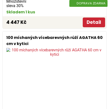
Množstevní
DOPRAVA ZDARMA
sleva 30%
Skladem 1 kus
4 447 Kč
Detail
100 míchaných vícebarevných růží AGATHA 60
cm v kytici