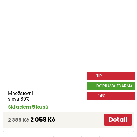
TIP
DOPRAVA ZDARMA
Množstevní
-14%
sleva 30%
Skladem 5 kusů
2 058 Kč
Detail
2 389 Kč