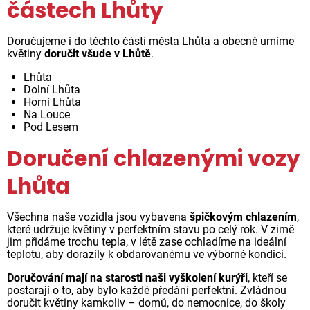
částech Lhůty
Doručujeme i do těchto částí města Lhůta a obecně umíme
květiny
doručit všude v Lhůtě
.
Lhůta
Dolní Lhůta
Horní Lhůta
Na Louce
Pod Lesem
Doručení chlazenými vozy
Lhůta
Všechna naše vozidla jsou vybavena
špičkovým chlazením
,
které udržuje květiny v perfektním stavu po celý rok. V zimě
jim přidáme trochu tepla, v létě zase ochladíme na ideální
teplotu, aby dorazily k obdarovanému ve výborné kondici.
Doručování mají na starosti naši vyškolení kurýři
, kteří se
postarají o to, aby bylo každé předání perfektní. Zvládnou
doručit květiny kamkoliv – domů, do nemocnice, do školy