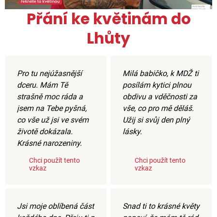
Přání ke květinám do
Lhůty
Pro tu nejúžasnější
Milá babičko, k MDŽ ti
dceru. Mám Tě
posílám kytici plnou
strašně moc ráda a
obdivu a vděčnosti za
jsem na Tebe pyšná,
vše, co pro mě děláš.
co vše už jsi ve svém
Užij si svůj den plný
životě dokázala.
lásky.
Krásné narozeniny.
Chci použít tento
Chci použít tento
vzkaz
vzkaz
Jsi moje oblíbená část
Snad ti to krásné květy