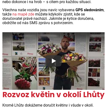
nebo dokonce i na hrob – s citem pro každou situaci.
Všechna naše vozidla jsou navíc vybavena
GPS sledováním
,
takže
na mapě zde
můžete kdykoliv zjistit, kde se
doručovatel právě nachází. Jakmile je kytice doručena,
obdržíte od nás SMS zprávu s potvrzením.
Proč jsou květiny z Florea ta
Rozvoz květin v okolí Lhůty
Kromě Lhůty dokážeme doručit květiny i všude v okolí.