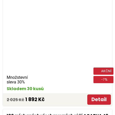
AKČNÍ
Množstevní
-7%
sleva 30%
Skladem 30 kusů
1 892 Kč
Detail
2 025 Kč