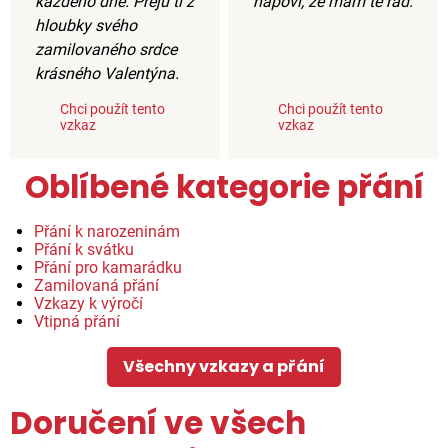
každého dne. Přeju ti z
napoví, že mám tě rád.
hloubky svého
zamilovaného srdce
krásného Valentýna.
Chci použít tento
Chci použít tento
vzkaz
vzkaz
Oblíbené kategorie přání
Přání k narozeninám
Přání k svátku
Přání pro kamarádku
Zamilovaná přání
Vzkazy k výročí
Vtipná přání
Všechny vzkazy a přání
Doručení ve všech