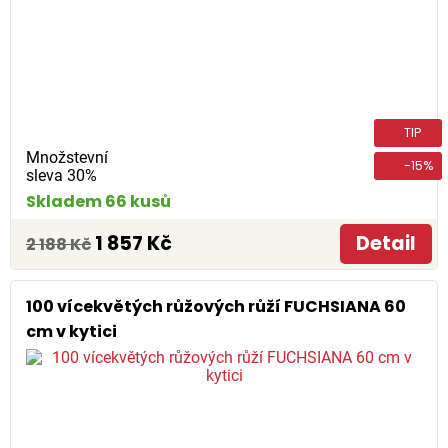
TIP
Množstevní
-15%
sleva 30%
Skladem 66 kusů
1 857 Kč
Detail
2 188 Kč
100 vícekvětých růžových růží FUCHSIANA 60
cm v kytici