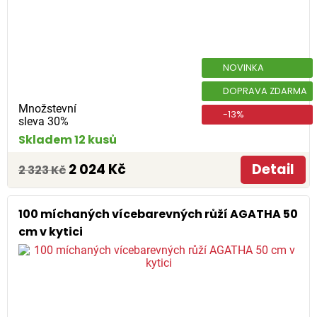
NOVINKA
DOPRAVA ZDARMA
Množstevní
-13%
sleva 30%
Skladem 12 kusů
2 024 Kč
Detail
2 323 Kč
100 míchaných vícebarevných růží AGATHA 50
cm v kytici