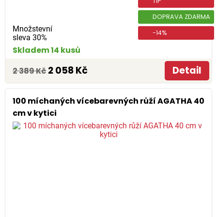
TIP
DOPRAVA ZDARMA
Množstevní
-14%
sleva 30%
Skladem 14 kusů
2 058 Kč
Detail
2 389 Kč
100 míchaných vícebarevných růží AGATHA 40
cm v kytici