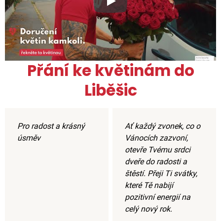
Xxx
Přání ke květinám do
Liběšic
Pro radost a krásný
Ať každý zvonek, co o
úsměv
Vánocích zazvoní,
otevře Tvému srdci
dveře do radosti a
štěstí. Přeji Ti svátky,
které Tě nabijí
pozitivní energií na
celý nový rok.