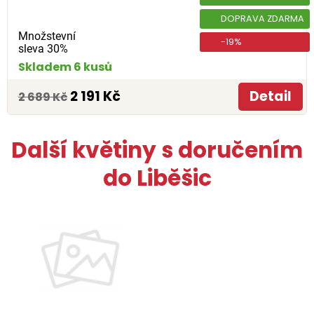
DOPRAVA ZDARMA
Množstevní
-19%
sleva 30%
Skladem 6 kusů
2 191 Kč
Detail
2 689 Kč
Další květiny s doručením
do Liběšic