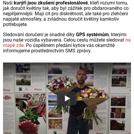
Naši
kurýři jsou zkušení profesionálové
, kteří rozumí tomu,
jak doručit květiny tak, aby byl zážitek pro obdarovaného co
nejpříjemnější. Mají cit pro diskrétnost, ale také pro zlehčení
napjaté atmosféry, a zvládnou doručit květiny kamkoliv
potřebujete.
Sledování doručení je snadné díky
GPS systémům
, kterými
jsou naše vozidla vybavena. Celou cestu můžete sledovat
na
mapě zde
. Po úspěšném předání kytice vás okamžitě
informujeme prostřednictvím SMS zprávy.
Proč jsou květiny z Florea ta