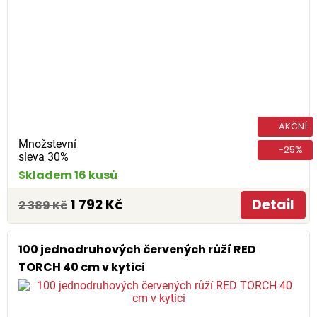
AKČNÍ
Množstevní
-25%
sleva 30%
Skladem 16 kusů
1 792 Kč
Detail
2 389 Kč
100 jednodruhových červených růží RED
TORCH 40 cm v kytici