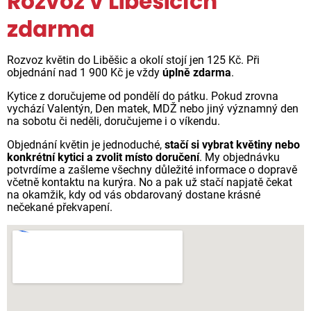
Rozvoz v Liběšicích
zdarma
Rozvoz květin do Liběšic a okolí stojí jen 125 Kč. Při
objednání nad 1 900 Kč je vždy
úplně zdarma
.
Kytice z doručujeme od pondělí do pátku. Pokud zrovna
vychází Valentýn, Den matek, MDŽ nebo jiný významný den
na sobotu či neděli, doručujeme i o víkendu.
Objednání květin je jednoduché,
stačí si vybrat květiny nebo
konkrétní kytici a zvolit místo doručení
. My objednávku
potvrdíme a zašleme všechny důležité informace o dopravě
včetně kontaktu na kurýra. No a pak už stačí napjatě čekat
na okamžik, kdy od vás obdarovaný dostane krásné
nečekané překvapení.