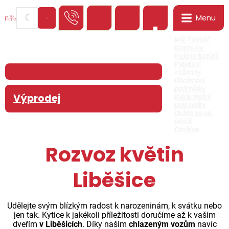
Menu
0
Můj Floreář
Kontakty
Poloha kurýrů
Platební
způsoby
Obchodní
podmínky
Výprodej
Reklamační
podmínky
Ochrana os.
údajů
Cookies
Rozvoz květin
Liběšice
Udělejte svým blízkým radost k narozeninám, k svátku nebo
jen tak. Kytice k jakékoli příležitosti doručíme až k vašim
dveřím
v Liběšicích
. Díky našim
chlazeným vozům
navíc