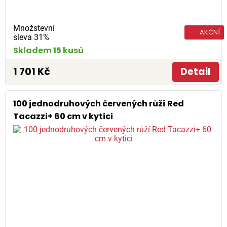
Množstevní
AKČNÍ
sleva 31%
Skladem 15 kusů
1 701 Kč
Detail
100 jednodruhových červených růží Red
Tacazzi+ 60 cm v kytici