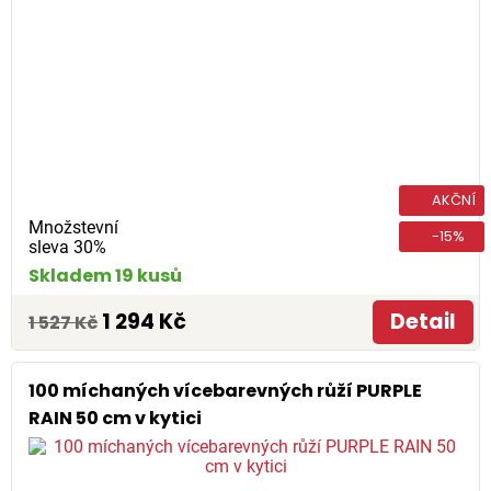
AKČNÍ
Množstevní
-15%
sleva 30%
Skladem 19 kusů
1 294 Kč
Detail
1 527 Kč
100 míchaných vícebarevných růží PURPLE
RAIN 50 cm v kytici