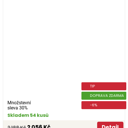
TIP
DOPRAVA ZDARMA
Množstevní
-6%
sleva 30%
Skladem 54 kusů
2 056 Kč
Detail
2 188 Kč