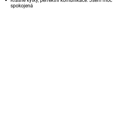
Krásné kytky, perfektní komunikace. Jsem moc
spokojená