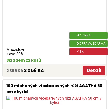
NOVINKA
DOPRAVA ZDARMA
Množstevní
-13%
sleva 30%
Skladem 22 kusů
2 058 Kč
Detail
2 356 Kč
100 míchaných vícebarevných růží AGATHA 50
cm v kytici