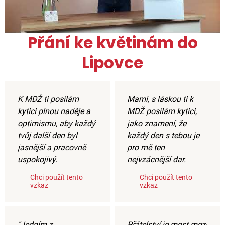
Přání ke květinám do
Lipovce
K MDŽ ti posílám
Mami, s láskou ti k
kytici plnou naděje a
MDŽ posílám kytici,
optimismu, aby každý
jako znamení, že
tvůj další den byl
každý den s tebou je
jasnější a pracovně
pro mě ten
uspokojivý.
nejvzácnější dar.
Chci použít tento
Chci použít tento
vzkaz
vzkaz
"Jedním z
Přátelství je most mezi