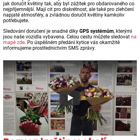
jak doručit květiny tak, aby byl zážitek pro obdarovaného co
nejpříjemnější. Mají cit pro diskrétnost, ale také pro zlehčení
napjaté atmosféry, a zvládnou doručit květiny kamkoliv
potřebujete.
Sledování doručení je snadné díky
GPS systémům
, kterými
jsou naše vozidla vybavena. Celou cestu můžete sledovat
na
mapě zde
. Po úspěšném předání kytice vás okamžitě
informujeme prostřednictvím SMS zprávy.
Proč jsou květiny z Florea ta