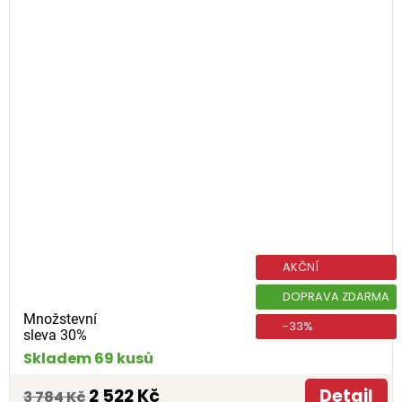
AKČNÍ
DOPRAVA ZDARMA
Množstevní
-33%
sleva 30%
Skladem 69 kusů
2 522 Kč
Detail
3 784 Kč