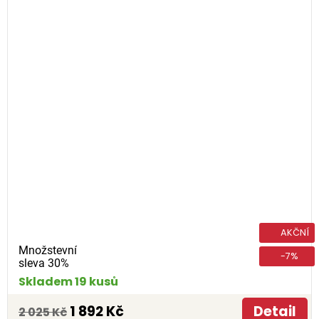
AKČNÍ
Množstevní
-7%
sleva 30%
Skladem 19 kusů
1 892 Kč
Detail
2 025 Kč