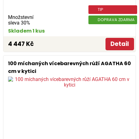
TIP
Množstevní
DOPRAVA ZDARMA
sleva 30%
Skladem 1 kus
4 447 Kč
Detail
100 míchaných vícebarevných růží AGATHA 60
cm v kytici