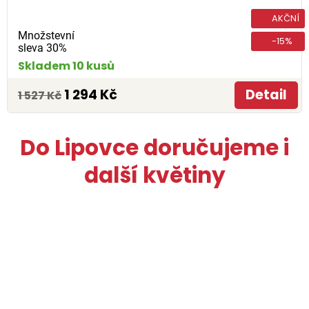
AKČNÍ
Množstevní
-15%
sleva 30%
Skladem 10 kusů
1 294 Kč
Detail
1 527 Kč
Do Lipovce doručujeme i
další květiny