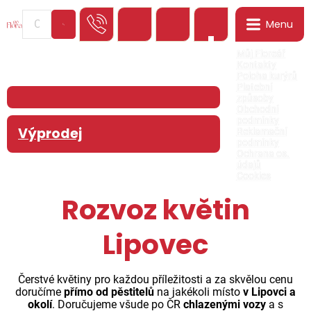
Menu
0
Můj Floreář
Kontakty
Poloha kurýrů
Platební
způsoby
Obchodní
podmínky
Výprodej
Reklamační
podmínky
Ochrana os.
údajů
Cookies
Rozvoz květin
Lipovec
Čerstvé květiny pro každou příležitosti a za skvělou cenu
doručíme
přímo od pěstitelů
na jakékoli místo
v Lipovci a
okolí
. Doručujeme všude po ČR
chlazenými vozy
a s