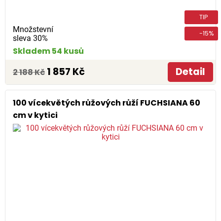
TIP
Množstevní
-15%
sleva 30%
Skladem 54 kusů
1 857 Kč
Detail
2 188 Kč
100 vícekvětých růžových růží FUCHSIANA 60
cm v kytici