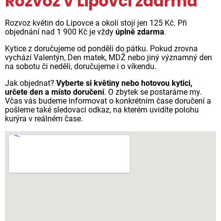
Rozvoz v Lipovci zdarma
Rozvoz květin do Lipovce a okolí stojí jen 125 Kč. Při
objednání nad 1 900 Kč je vždy
úplně zdarma
.
Kytice z doručujeme od pondělí do pátku. Pokud zrovna
vychází Valentýn, Den matek, MDŽ nebo jiný významný den
na sobotu či neděli, doručujeme i o víkendu.
Jak objednat?
Vyberte si květiny nebo hotovou kytici,
určete den a místo doručení
. O zbytek se postaráme my.
Včas vás budeme informovat o konkrétním čase doručení a
pošleme také sledovací odkaz, na kterém uvidíte polohu
kurýra v reálném čase.