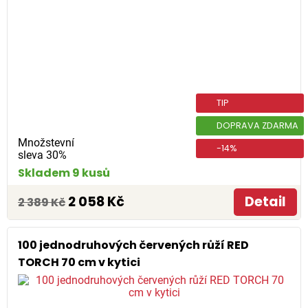
TIP
DOPRAVA ZDARMA
Množstevní
-14%
sleva 30%
Skladem 9 kusů
2 058 Kč
Detail
2 389 Kč
100 jednodruhových červených růží RED
TORCH 70 cm v kytici