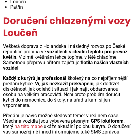
Loučeň
Patřín
Doručení chlazenými vozy
Loučeň
Veškerá doprava z Holandska i následný rozvoz po České
republice probíhá ve
vozidlech s ideální teplotu pro převoz
květin
. V zimě květinám lehce topíme, v létě chladíme.
Samotnou přepravu přitom zajištuje
flotila našich vlastních
vozidel
.
Každý z kurýrů je profesionál
školený na co nejpříjemnější
předání kytice.
Ví, jak nezkazit překvapení
, jak dodržet
diskrétnost, jak odlehčit situaci i jak najít obdarovanou
osobu na velkém pracovišti. Není proto problém doručit
kytici do nemocnice, do školy, na úřad a kam si jen
vzpomenete.
Předání je navíc možné sledovat téměř v reálném čase.
Všechna vozidla jsou vybavena přesným
GPS lokátorem
,
který
na této mapě
ukáže aktuální polohu kurýra. O doručení
vás samozřejmě ihned informujeme také SMS zprávou.