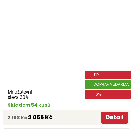
TIP
DOPRAVA ZDARMA
Množstevní
-6%
sleva 30%
Skladem 54 kusů
2 056 Kč
Detail
2 188 Kč