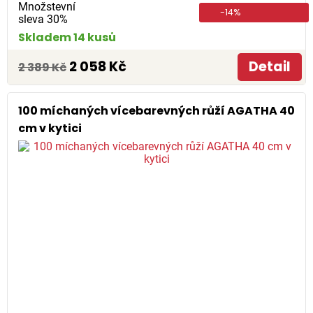
Množstevní
-14%
sleva 30%
Skladem 14 kusů
2 058 Kč
Detail
2 389 Kč
100 míchaných vícebarevných růží AGATHA 40
cm v kytici