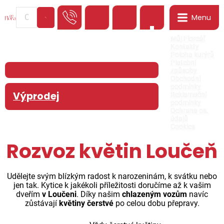
Menu
0
Můj Floreář
Kontakty
Poloha kurýrů
Platební
způsoby
Obchodní
podmínky
Výprodej
Reklamační
podmínky
Ochrana os.
údajů
Cookies
Rozvoz květin Loučeň
Udělejte svým blízkým radost k narozeninám, k svátku nebo
jen tak. Kytice k jakékoli příležitosti doručíme až k vašim
dveřím
v Loučeni
. Díky našim
chlazeným vozům
navíc
zůstávají
květiny čerstvé
po celou dobu přepravy.