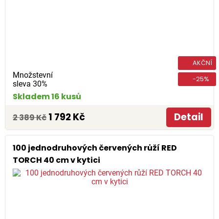
AKČNÍ
Množstevní
-25%
sleva 30%
Skladem 16 kusů
1 792 Kč
Detail
2 389 Kč
100 jednodruhových červených růží RED
TORCH 40 cm v kytici