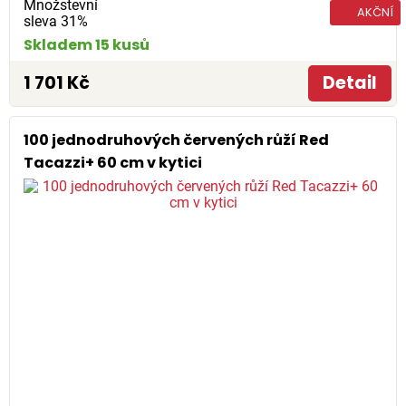
Množstevní
AKČNÍ
sleva 31%
Skladem 15 kusů
1 701 Kč
Detail
100 jednodruhových červených růží Red
Tacazzi+ 60 cm v kytici