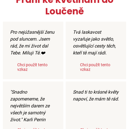
Loučeně
Pro nejúžasnější ženu
Tvá laskavost
pod sluncem. Jsem
vyzařuje jako světlo,
rád, že mi život dal
osvětlující cesty těch,
Tebe. Miluji Tě.❤️
kteří tě mají rádi.
Chci použít tento
Chci použít tento
vzkaz
vzkaz
"Snadno
Snad ti to krásné květy
zapomeneme, že
napoví, že mám tě rád.
největším darem ze
všech je samotný
život." Karli Perrin