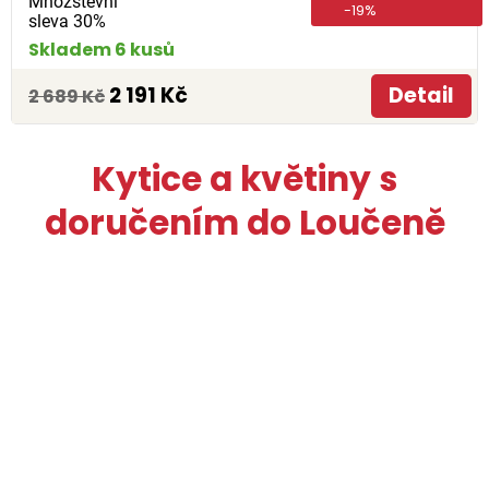
Množstevní
-19%
sleva 30%
Skladem 6 kusů
2 191 Kč
Detail
2 689 Kč
Kytice a květiny s
doručením do Loučeně