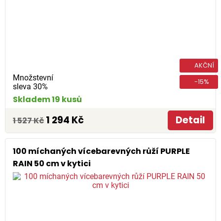
AKČNÍ
Množstevní
-15%
sleva 30%
Skladem 19 kusů
1 294 Kč
Detail
1 527 Kč
100 míchaných vícebarevných růží PURPLE
RAIN 50 cm v kytici