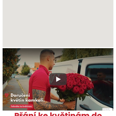
Xxx
Přání ke květinám do