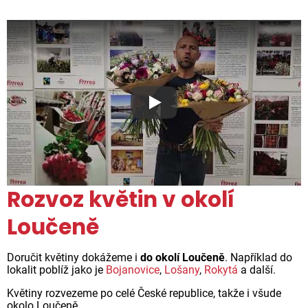
Proč jsou květiny z Florea ta
Rozvoz květin v okolí
Loučeně
Doručit květiny dokážeme i
do okolí Loučeně
. Například do
lokalit poblíž jako je
Bojanovice
,
Lošany
,
Rokytá
a další.
Květiny rozvezeme po celé České republice, takže i všude
okolo Loučeně.