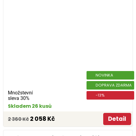
NOVINKA
DOPRAVA ZDARMA
Množstevní
-13%
sleva 30%
Skladem 26 kusů
2 058 Kč
Detail
2 360 Kč