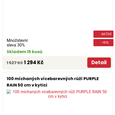
AKČNÍ
Množstevní
-15%
sleva 30%
Skladem 15 kusů
1 294 Kč
Detail
1 527 Kč
100 míchaných vícebarevných růží PURPLE
RAIN 50 cm v kytici