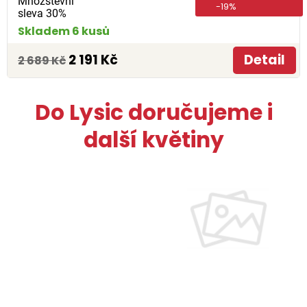
Množstevní
-19%
sleva 30%
Skladem 6 kusů
2 191 Kč
Detail
2 689 Kč
Do Lysic doručujeme i
další květiny