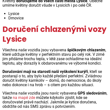
Květiny
doručujeme do všech částí města Lysice
. Obecně
umíme květiny doručit všude v Lysicích i po celé ČR.
Lysice
Drnovice
Doručení chlazenými vozy
Lysice
Všechna naše vozidla jsou vybavena
špičkovým chlazením
,
které udržuje květiny v perfektním stavu po celý rok. V zimě
jim přidáme trochu tepla, v létě zase ochladíme na ideální
teplotu, aby dorazily k obdarovanému ve výborné kondici.
Doručování mají na starosti naši vyškolení kurýři
, kteří se
postarají o to, aby bylo každé předání perfektní. Zvládnou
doručit květiny kamkoliv – domů, do nemocnice, do školy
nebo dokonce i na hrob – s citem pro každou situaci.
Všechna naše vozidla jsou navíc vybavena
GPS sledováním
,
takže
na mapě zde
můžete kdykoliv zjistit, kde se
doručovatel právě nachází. Jakmile je kytice doručena,
obdržíte od nás SMS zprávu s potvrzením.