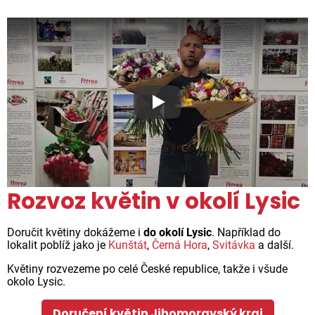
Proč jsou květiny z Florea ta
Rozvoz květin v okolí Lysic
Doručit květiny dokážeme i
do okolí Lysic
. Například do
lokalit poblíž jako je
Kunštát
,
Černá Hora
,
Svitávka
a další.
Květiny rozvezeme po celé České republice, takže i všude
okolo Lysic.
Doručení květin Jihomoravský kraj