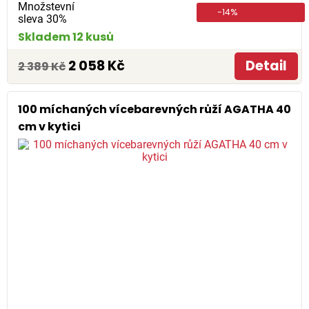
Množstevní
-14%
sleva 30%
Skladem 12 kusů
2 058 Kč
Detail
2 389 Kč
100 míchaných vícebarevných růží AGATHA 40
cm v kytici