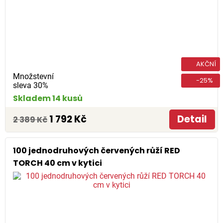
AKČNÍ
Množstevní
-25%
sleva 30%
Skladem 14 kusů
1 792 Kč
Detail
2 389 Kč
100 jednodruhových červených růží RED
TORCH 40 cm v kytici