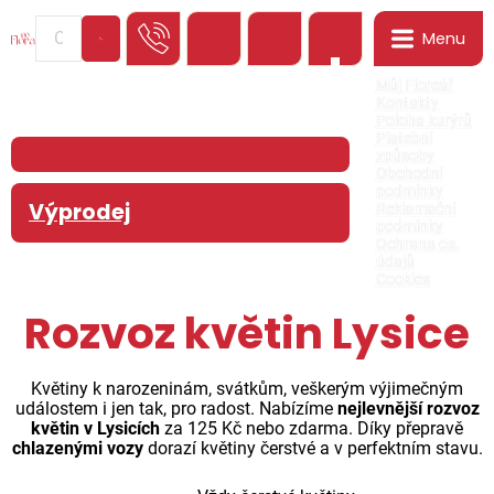
Menu
0
Můj Floreář
Kontakty
Poloha kurýrů
Platební
způsoby
Obchodní
podmínky
Výprodej
Reklamační
podmínky
Ochrana os.
údajů
Cookies
Rozvoz květin Lysice
Květiny k narozeninám, svátkům, veškerým výjimečným
událostem i jen tak, pro radost. Nabízíme
nejlevnější rozvoz
květin v Lysicích
za 125 Kč nebo zdarma. Díky přepravě
chlazenými vozy
dorazí květiny čerstvé a v perfektním stavu.