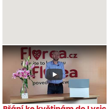
Xxx
Přání ke květinám do Lysic