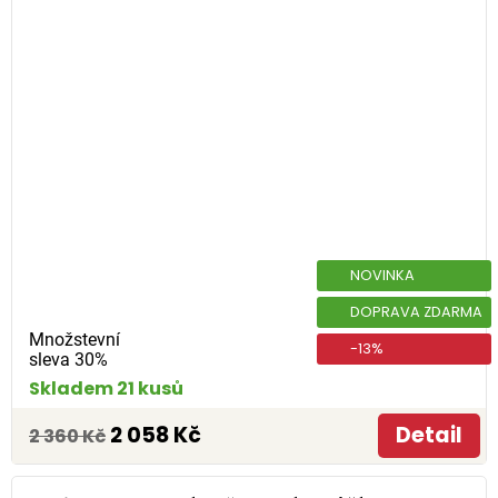
NOVINKA
DOPRAVA ZDARMA
Množstevní
-13%
sleva 30%
Skladem 21 kusů
2 058 Kč
Detail
2 360 Kč