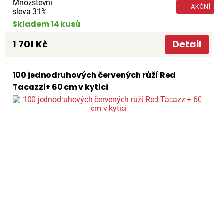
Množstevní
AKČNÍ
sleva 31%
Skladem 14 kusů
1 701 Kč
Detail
100 jednodruhových červených růží Red
Tacazzi+ 60 cm v kytici