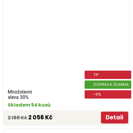
TIP
DOPRAVA ZDARMA
Množstevní
-6%
sleva 30%
Skladem 54 kusů
2 056 Kč
Detail
2 188 Kč