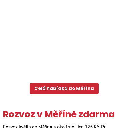
Celá nabídka do Měřína
Rozvoz v Měříně zdarma
Rozvoz květin do Měřína a okolí stojí jen 125 Kč. Při