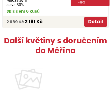
Množstevní
-19%
sleva 30%
Skladem 6 kusů
2 191 Kč
Detail
2 689 Kč
Další květiny s doručením
do Měřína