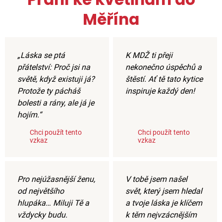
Měřína
„Láska se ptá
K MDŽ ti přeji
přátelství: Proč jsi na
nekonečno úspěchů a
světě, když existuji já?
štěstí. Ať tě tato kytice
Protože ty pácháš
inspiruje každý den!
bolesti a rány, ale já je
hojím.“
Chci použít tento
Chci použít tento
vzkaz
vzkaz
Pro nejúžasnější ženu,
V tobě jsem našel
od největšího
svět, který jsem hledal
hlupáka… Miluji Tě a
a tvoje láska je klíčem
vždycky budu.
k těm nejvzácnějším