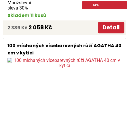
Množstevní
-14%
sleva 30%
Skladem 11 kusů
2 058 Kč
Detail
2 389 Kč
100 míchaných vícebarevných růží AGATHA 40
cm v kytici