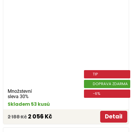
TIP
DOPRAVA ZDARMA
Množstevní
-6%
sleva 30%
Skladem 53 kusů
2 056 Kč
Detail
2 188 Kč