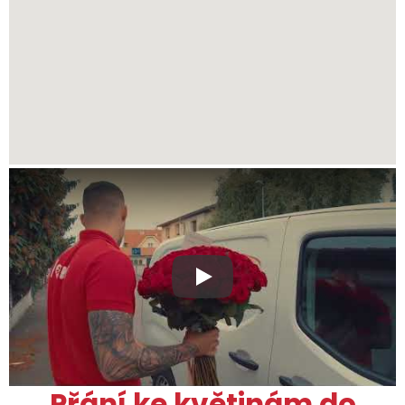
Xxx
Přání ke květinám do