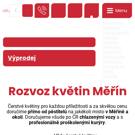
Menu
0
Můj Floreář
Kontakty
Poloha kurýrů
Platební
způsoby
Obchodní
podmínky
Výprodej
Reklamační
podmínky
Ochrana os.
údajů
Cookies
Rozvoz květin Měřín
Čerstvé květiny pro každou příležitosti a za skvělou cenu
doručíme
přímo od pěstitelů
na jakékoli místo
v Měříně a
okolí
. Doručujeme všude po ČR
chlazenými vozy
a s
profesionálně proškolenými kurýry
.