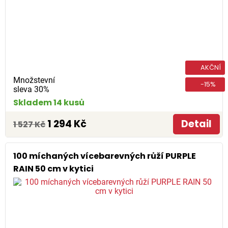
AKČNÍ
Množstevní
-15%
sleva 30%
Skladem 14 kusů
1 294 Kč
Detail
1 527 Kč
100 míchaných vícebarevných růží PURPLE
RAIN 50 cm v kytici