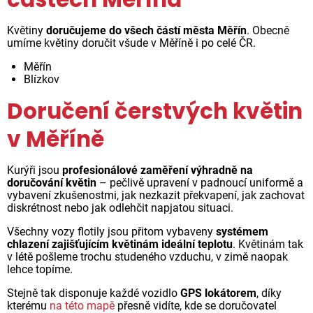
Květiny
doručujeme do všech částí města Měřín
. Obecně
umíme květiny doručit všude v Měříně i po celé ČR.
Měřín
Blízkov
Doručení čerstvých květin
v Měříně
Kurýři jsou
profesionálové zaměření výhradně na
doručování květin
– pečlivě upravení v padnoucí uniformě a
vybavení zkušenostmi, jak nezkazit překvapení, jak zachovat
diskrétnost nebo jak odlehčit napjatou situaci.
Všechny vozy flotily jsou přitom vybaveny
systémem
chlazení zajišťujícím květinám ideální teplotu
. Květinám tak
v létě pošleme trochu studeného vzduchu, v zimě naopak
lehce topíme.
Stejně tak disponuje každé vozidlo
GPS lokátorem
, díky
kterému
na této mapě
přesně vidíte, kde se doručovatel