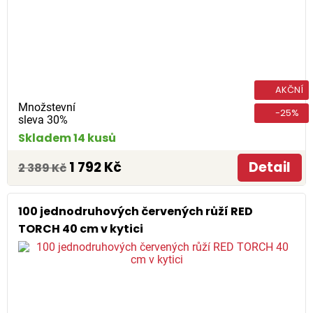
AKČNÍ
Množstevní
-25%
sleva 30%
Skladem 14 kusů
1 792 Kč
Detail
2 389 Kč
100 jednodruhových červených růží RED
TORCH 40 cm v kytici