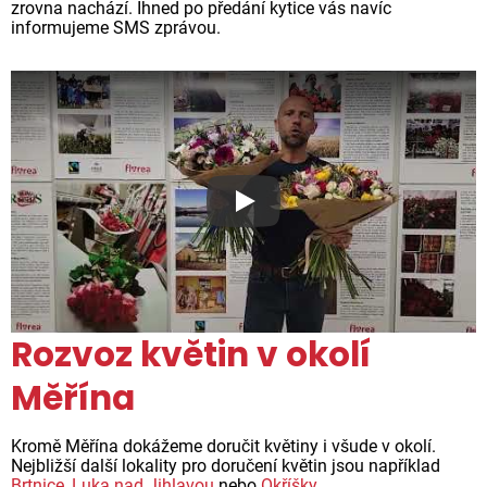
zrovna nachází. Ihned po předání kytice vás navíc
informujeme SMS zprávou.
Proč jsou květiny z Florea ta
Rozvoz květin v okolí
Měřína
Kromě Měřína dokážeme doručit květiny i všude v okolí.
Nejbližší další lokality pro doručení květin jsou například
Brtnice
,
Luka nad Jihlavou
nebo
Okříšky
.