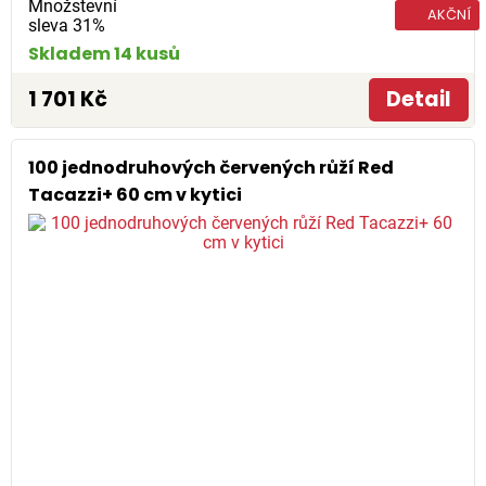
Množstevní
AKČNÍ
sleva 31%
Skladem 14 kusů
1 701 Kč
Detail
100 jednodruhových červených růží Red
Tacazzi+ 60 cm v kytici