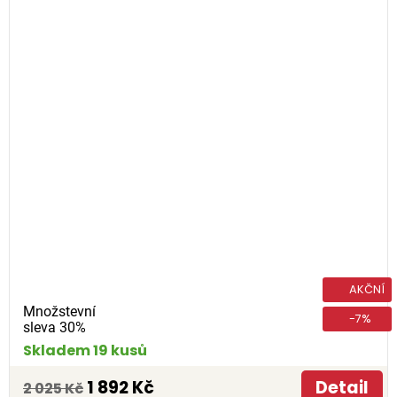
AKČNÍ
Množstevní
-7%
sleva 30%
Skladem 19 kusů
1 892 Kč
Detail
2 025 Kč