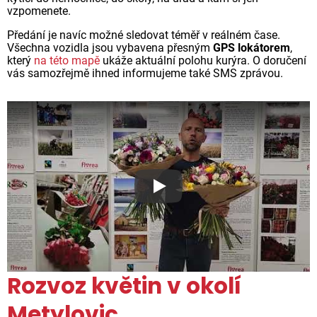
vzpomenete.
Předání je navíc možné sledovat téměř v reálném čase.
Všechna vozidla jsou vybavena přesným
GPS lokátorem
,
který
na této mapě
ukáže aktuální polohu kurýra. O doručení
vás samozřejmě ihned informujeme také SMS zprávou.
Proč jsou květiny z Florea ta
Rozvoz květin v okolí
Metylovic