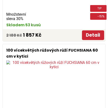
TIP
Množstevní
-15%
sleva 30%
Skladem 53 kusů
1 857 Kč
Detail
2 188 Kč
100 vícekvětých růžových růží FUCHSIANA 60
cm v kytici