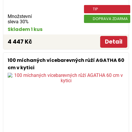
TIP
Množstevní
DOPRAVA ZDARMA
sleva 30%
Skladem 1 kus
4 447 Kč
Detail
100 míchaných vícebarevných růží AGATHA 60
cm v kytici