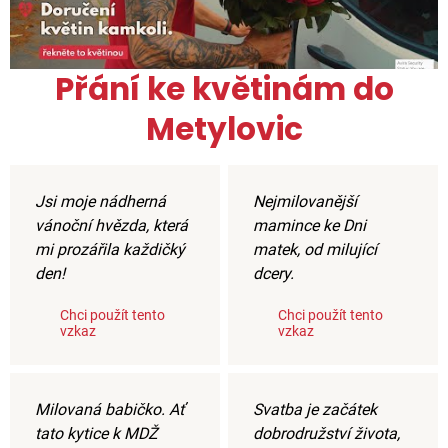
Přání ke květinám do
Metylovic
Jsi moje nádherná
Nejmilovanější
vánoční hvězda, která
mamince ke Dni
mi prozářila každičký
matek, od milující
den!
dcery.
Chci použít tento
Chci použít tento
vzkaz
vzkaz
Milovaná babičko. Ať
Svatba je začátek
tato kytice k MDŽ
dobrodružství života,