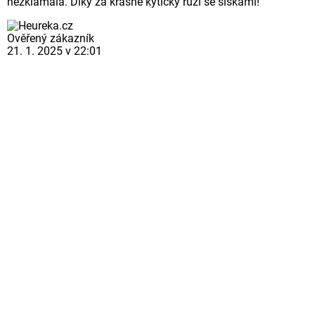
nezklamala. Díky za krásné kytičky růží se šiškami!
Ověřený zákazník
21. 1. 2025 v 22:01