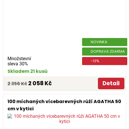
NOVINKA
DOPRAVA ZDARMA
Množstevní
-13%
sleva 30%
Skladem 21 kusů
2 058 Kč
Detail
2 356 Kč
100 míchaných vícebarevných růží AGATHA 50
cm v kytici