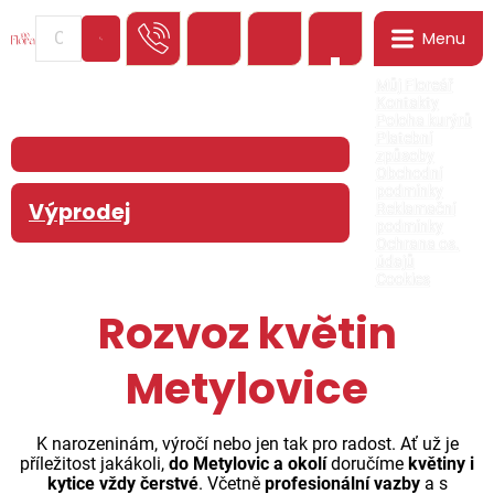
Menu
0
Můj Floreář
Kontakty
Poloha kurýrů
Platební
způsoby
Obchodní
podmínky
Výprodej
Reklamační
podmínky
Ochrana os.
údajů
Cookies
Rozvoz květin
Metylovice
K narozeninám, výročí nebo jen tak pro radost. Ať už je
příležitost jakákoli,
do Metylovic a okolí
doručíme
květiny i
kytice vždy čerstvé
. Včetně
profesionální vazby
a s