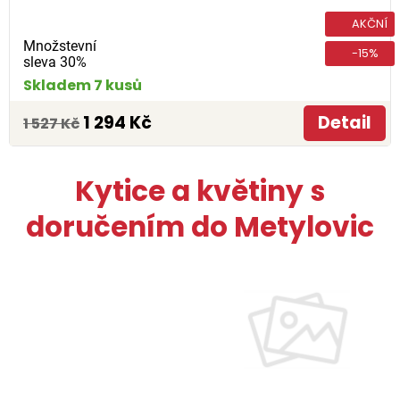
AKČNÍ
Množstevní
-15%
sleva 30%
Skladem 7 kusů
1 294 Kč
Detail
1 527 Kč
Kytice a květiny s
doručením do Metylovic