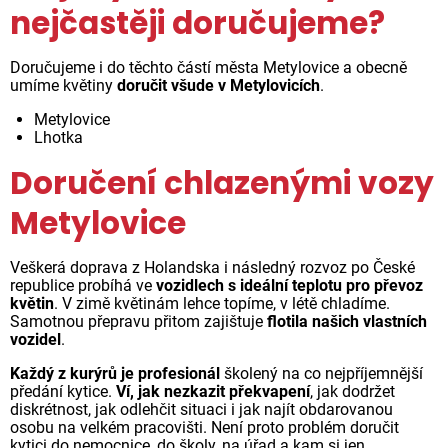
nejčastěji doručujeme?
Doručujeme i do těchto částí města Metylovice a obecně
umíme květiny
doručit všude v Metylovicích
.
Metylovice
Lhotka
Doručení chlazenými vozy
Metylovice
Veškerá doprava z Holandska i následný rozvoz po České
republice probíhá ve
vozidlech s ideální teplotu pro převoz
květin
. V zimě květinám lehce topíme, v létě chladíme.
Samotnou přepravu přitom zajištuje
flotila našich vlastních
vozidel
.
Každý z kurýrů je profesionál
školený na co nejpříjemnější
předání kytice.
Ví, jak nezkazit překvapení
, jak dodržet
diskrétnost, jak odlehčit situaci i jak najít obdarovanou
osobu na velkém pracovišti. Není proto problém doručit
kytici do nemocnice, do školy, na úřad a kam si jen