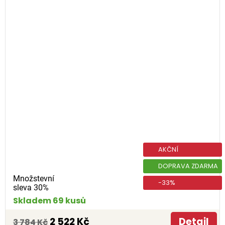
AKČNÍ
DOPRAVA ZDARMA
Množstevní
-33%
sleva 30%
Skladem 69 kusů
2 522 Kč
Detail
3 784 Kč