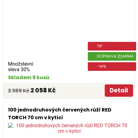
TIP
DOPRAVA ZDARMA
Množstevní
-14%
sleva 30%
Skladem 9 kusů
2 058 Kč
Detail
2 389 Kč
100 jednodruhových červených růží RED
TORCH 70 cm v kytici