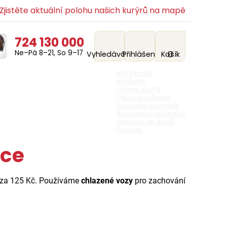
jistěte aktuální polohu našich kurýrů na mapě
724 130 000
Ne–Pá 8–21, So 9–17
0
Vyhledávání
Přihlášení
Košík
Můj Floreář
Kontakty
Poloha kurýrů
Platební způsoby
Obchodní podmínky
Reklamační podmínky
Ochrana os. údajů
Cookies
ice
 za 125 Kč. Používáme
chlazené vozy
pro zachování