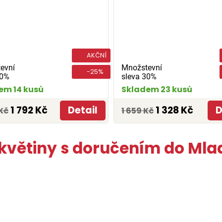
AKČNÍ
evní
Množstevní
-25%
30%
sleva 30%
em 14 kusů
Skladem 23 kusů
1 792 Kč
Detail
1 328 Kč
D
Kč
1 659 Kč
 květiny s doručením do Mla