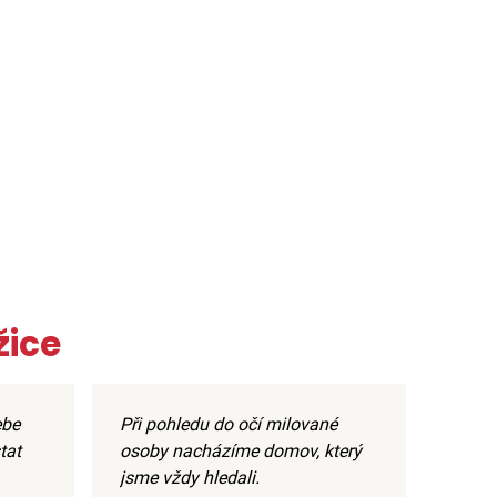
žice
ebe
Při pohledu do očí milované
tat
osoby nacházíme domov, který
jsme vždy hledali.