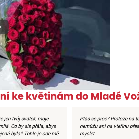
x
ní ke květinám do Mladé Vo
e jen tvůj svátek, moje
Ptáš se proč? Protože na t
ilá. Co by sis přála, abys
nemůžu ani na vteřinu přes
jená byla? Tohle je ode mě
myslet.