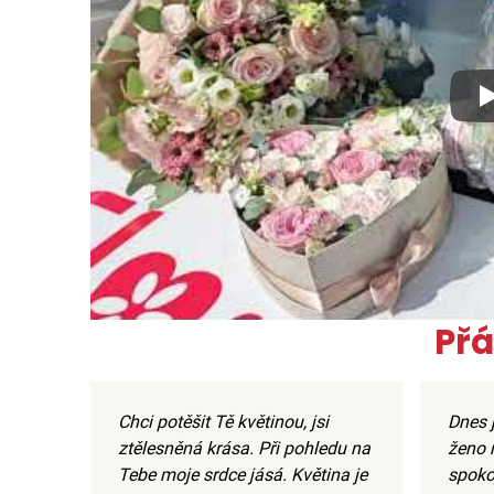
Xx
Přá
Chci potěšit Tě květinou, jsi
Dnes j
ztělesněná krása. Při pohledu na
ženo m
Tebe moje srdce jásá. Květina je
spoko