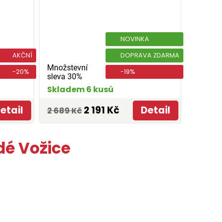
NOVINKA
AKČNÍ
DOPRAVA ZDARMA
Množstevní
-20%
-19%
sleva 30%
Skladem 6 kusů
etail
2 191 Kč
Detail
2 689 Kč
dé Vožice