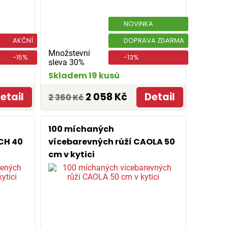
NOVINKA
AKČNÍ
DOPRAVA ZDARMA
Množstevní
-15%
-13%
sleva 30%
Skladem 19 kusů
etail
2 058 Kč
Detail
2 360 Kč
100 míchaných
CH 40
vícebarevných růží CAOLA 50
cm v kytici