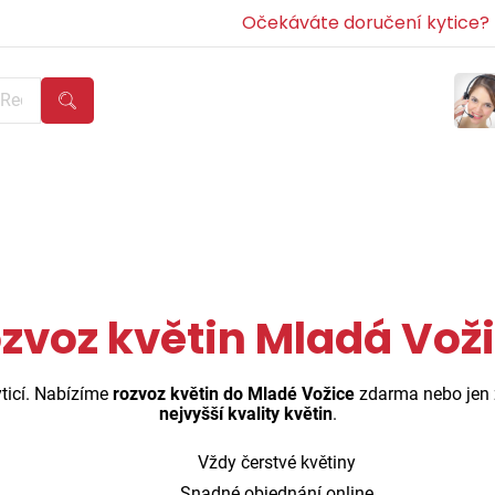
Očekáváte doručení kytice? Z
zvoz květin Mladá Vož
ticí. Nabízíme
rozvoz květin do Mladé Vožice
zdarma nebo jen
nejvyšší kvality květin
.
Vždy čerstvé květiny
Snadné objednání online