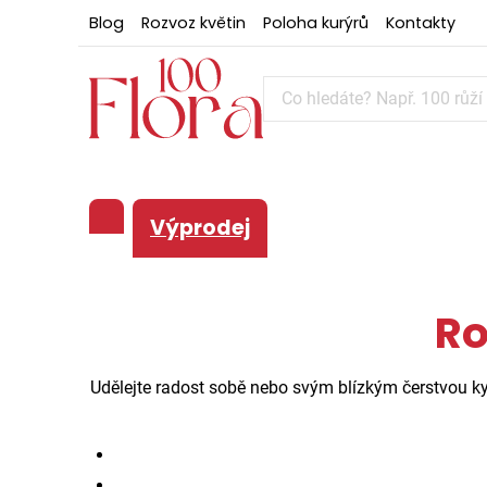
Blog
Rozvoz květin
Poloha kurýrů
Kontakty
Výprodej
Ro
Udělejte radost sobě nebo svým blízkým čerstvou ky