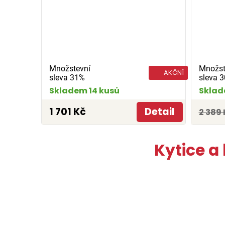
Množstevní
Množst
AKČNÍ
sleva 31%
sleva 
Skladem 14 kusů
Sklad
1 701 Kč
Detail
2 389 
Kytice a