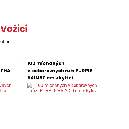
Vožici
nline.
100 míchaných
ATHA
vícebarevných růží PURPLE
RAIN 50 cm v kytici