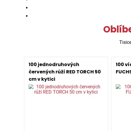
Oblíb
Tisic
100 jednodruhových
100 v
červených růží RED TORCH 50
FUCHS
cm v kytici