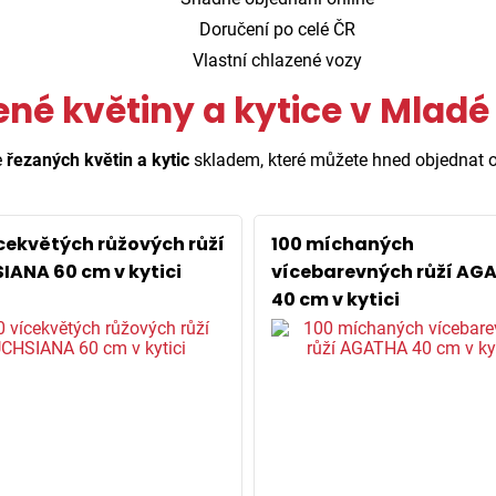
Doručení po celé ČR
Vlastní chlazené vozy
ené květiny a kytice v Mladé 
e
řezaných květin a kytic
skladem, které můžete hned objednat o
ícekvětých růžových růží
100 míchaných
IANA 60 cm v kytici
vícebarevných růží AG
40 cm v kytici