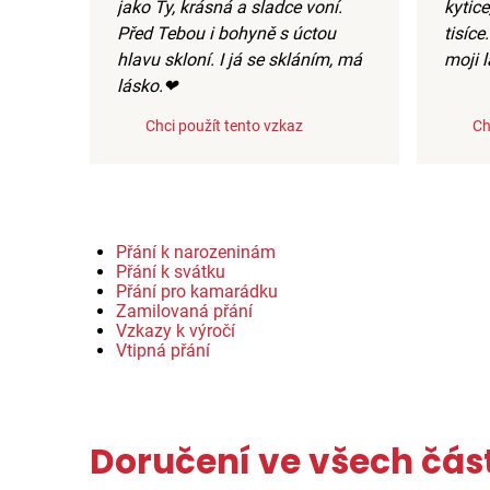
jako Ty, krásná a sladce voní.
kytice
Před Tebou i bohyně s úctou
tisíce
hlavu skloní. I já se skláním, má
moji l
lásko.❤
Chci použít tento vzkaz
Ch
Přání k narozeninám
Přání k svátku
Přání pro kamarádku
Zamilovaná přání
Vzkazy k výročí
Vtipná přání
Doručení ve všech čás