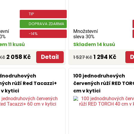
TIP
DOPRAVA ZDARMA
evní
Množstevní
-14%
30%
sleva 30%
em 11 kusů
Skladem 14 kusů
2 058 Kč
Detail
1 294 Kč
D
Kč
1 527 Kč
ednodruhových
100 jednodruhových
ných růží Red Tacazzi+
červených růží RED TOR
v kytici
cm v kytici