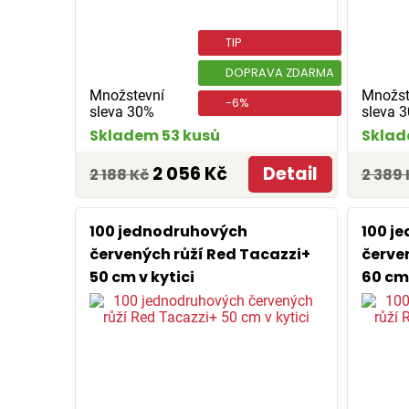
TIP
DOPRAVA ZDARMA
Množstevní
Množst
-6%
sleva 30%
sleva 
Skladem 53 kusů
Sklad
2 056 Kč
Detail
2 188 Kč
2 389 
100 jednodruhových
100 j
červených růží Red Tacazzi+
červe
50 cm v kytici
60 cm 