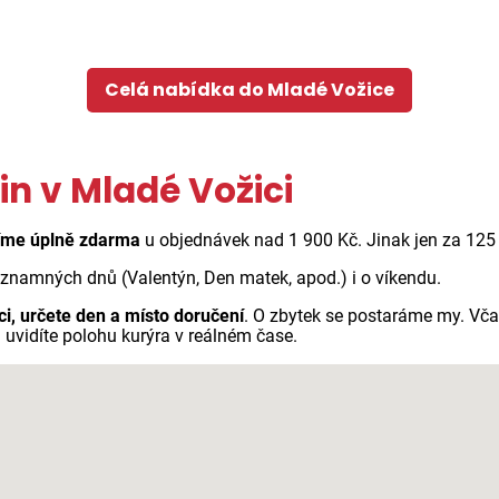
Celá nabídka do Mladé Vožice
in v Mladé Vožici
íme úplně zdarma
u objednávek nad 1 900 Kč. Jinak jen za 125
ýznamných dnů (Valentýn, Den matek, apod.) i o víkendu.
ci, určete den a místo doručení
. O zbytek se postaráme my. Vč
 uvidíte polohu kurýra v reálném čase.