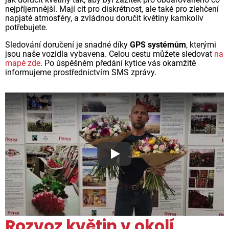
nejpříjemnější. Mají cit pro diskrétnost, ale také pro zlehčení
napjaté atmosféry, a zvládnou doručit květiny kamkoliv
potřebujete.
Sledování doručení je snadné díky
GPS systémům
, kterými
jsou naše vozidla vybavena. Celou cestu můžete sledovat
na
mapě zde
. Po úspěšném předání kytice vás okamžitě
informujeme prostřednictvím SMS zprávy.
Proč jsou květiny z Florea ta
Rozvoz květin v okolí