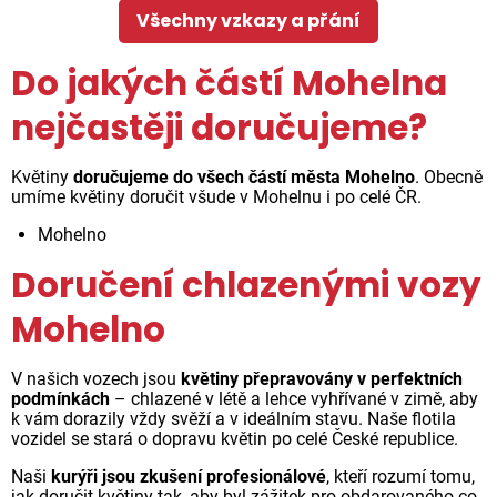
Všechny vzkazy a přání
Do jakých částí Mohelna
nejčastěji doručujeme?
Květiny
doručujeme do všech částí města Mohelno
. Obecně
umíme květiny doručit všude v Mohelnu i po celé ČR.
Mohelno
Doručení chlazenými vozy
Mohelno
V našich vozech jsou
květiny přepravovány v perfektních
podmínkách
– chlazené v létě a lehce vyhřívané v zimě, aby
k vám dorazily vždy svěží a v ideálním stavu. Naše flotila
vozidel se stará o dopravu květin po celé České republice.
Naši
kurýři jsou zkušení profesionálové
, kteří rozumí tomu,
jak doručit květiny tak, aby byl zážitek pro obdarovaného co