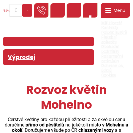
Menu
0
Můj Floreář
Kontakty
Poloha kurýrů
Platební
způsoby
Obchodní
podmínky
Výprodej
Reklamační
podmínky
Ochrana os.
údajů
Cookies
Rozvoz květin
Mohelno
Čerstvé květiny pro každou příležitosti a za skvělou cenu
doručíme
přímo od pěstitelů
na jakékoli místo
v Mohelnu a
okolí
. Doručujeme všude po ČR
chlazenými vozy
a s