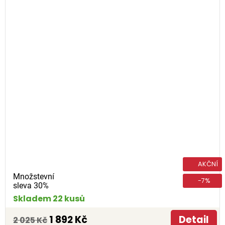
AKČNÍ
Množstevní
-7%
sleva 30%
Skladem 22 kusů
1 892 Kč
Detail
2 025 Kč