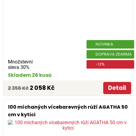
NOVINKA
DOPRAVA ZDARMA
Množstevní
-13%
sleva 30%
Skladem 26 kusů
2 058 Kč
Detail
2 356 Kč
100 míchaných vícebarevných růží AGATHA 50
cm v kytici