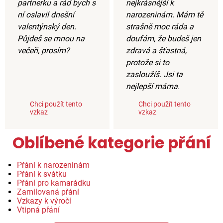
partnerku a rád bych s
nejkrásnější k
ní oslavil dnešní
narozeninám. Mám tě
valentýnský den.
strašně moc ráda a
Půjdeš se mnou na
doufám, že budeš jen
večeři, prosím?
zdravá a šťastná,
protože si to
zasloužíš. Jsi ta
nejlepší máma.
Chci použít tento
Chci použít tento
vzkaz
vzkaz
Oblíbené kategorie přání
Přání k narozeninám
Přání k svátku
Přání pro kamarádku
Zamilovaná přání
Vzkazy k výročí
Vtipná přání