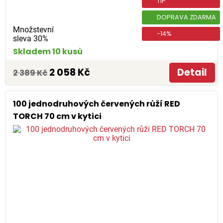
TIP
DOPRAVA ZDARMA
Množstevní
-14%
sleva 30%
Skladem 10 kusů
2 058 Kč
Detail
2 389 Kč
100 jednodruhových červených růží RED
TORCH 70 cm v kytici