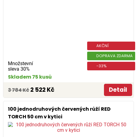
AKČNÍ
DOPRAVA ZDARMA
Množstevní
-33%
sleva 30%
Skladem 75 kusů
2 522 Kč
Detail
3 784 Kč
100 jednodruhových červených růží RED
TORCH 50 cm v kytici