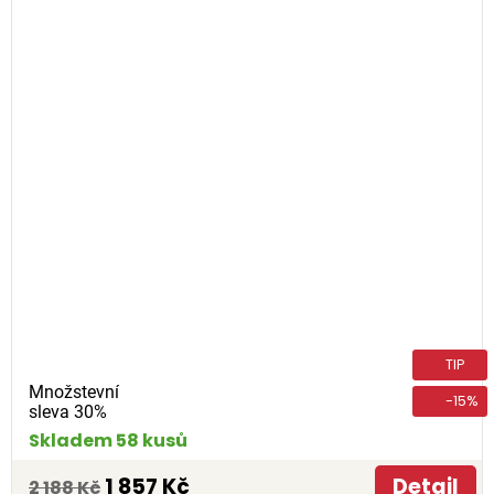
TIP
Množstevní
-15%
sleva 30%
Skladem 58 kusů
1 857 Kč
Detail
2 188 Kč