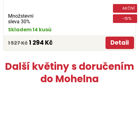
AKČNÍ
Množstevní
-15%
sleva 30%
Skladem 14 kusů
1 294 Kč
Detail
1 527 Kč
Další květiny s doručením
do Mohelna