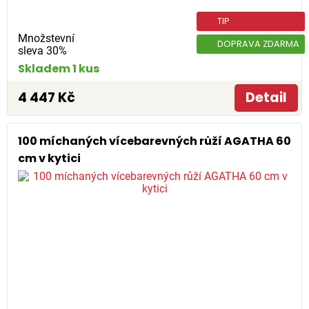
TIP
Množstevní
DOPRAVA ZDARMA
sleva 30%
Skladem 1 kus
4 447 Kč
Detail
100 míchaných vícebarevných růží AGATHA 60
cm v kytici