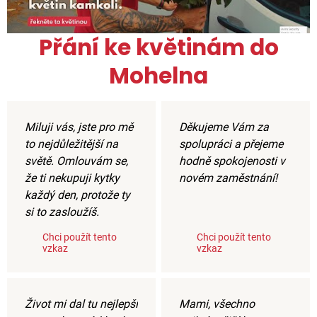
Přání ke květinám do
Mohelna
Miluji vás, jste pro mě
Děkujeme Vám za
to nejdůležitější na
spolupráci a přejeme
světě. Omlouvám se,
hodně spokojenosti v
že ti nekupuji kytky
novém zaměstnání!
každý den, protože ty
si to zasloužíš.
Chci použít tento
Chci použít tento
vzkaz
vzkaz
Život mi dal tu nejlepší
Mami, všechno