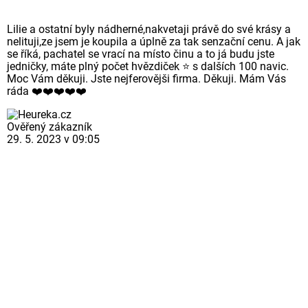
Lilie a ostatní byly nádherné,nakvetaji právě do své krásy a
nelituji,ze jsem je koupila a úplně za tak senzační cenu. A jak
se říká, pachatel se vrací na místo činu a to já budu jste
jedničky, máte plný počet hvězdiček ⭐ s dalších 100 navic.
Moc Vám děkuji. Jste nejferovějši firma. Děkuji. Mám Vás
ráda ❤️❤️❤️❤️❤️
Ověřený zákazník
29. 5. 2023 v 09:05