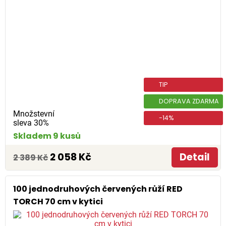
TIP
DOPRAVA ZDARMA
Množstevní
-14%
sleva 30%
Skladem 9 kusů
2 058 Kč
Detail
2 389 Kč
100 jednodruhových červených růží RED
TORCH 70 cm v kytici