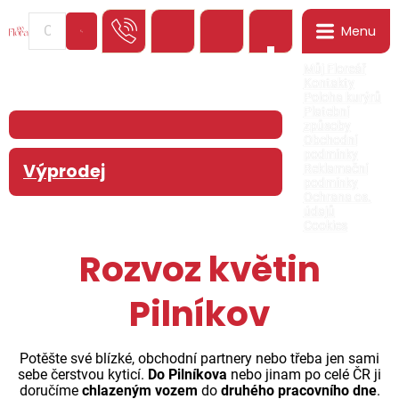
Menu
0
Můj Floreář
Kontakty
Poloha kurýrů
Platební
způsoby
Obchodní
podmínky
Výprodej
Reklamační
podmínky
Ochrana os.
údajů
Cookies
Rozvoz květin
Pilníkov
Potěšte své blízké, obchodní partnery nebo třeba jen sami
sebe čerstvou kyticí.
Do Pilníkova
nebo jinam po celé ČR ji
doručíme
chlazeným vozem
do
druhého pracovního dne
.