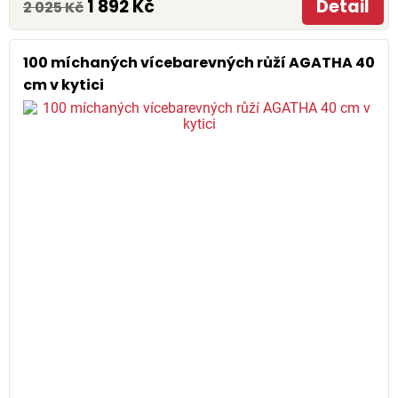
1 892 Kč
Detail
2 025 Kč
100 míchaných vícebarevných růží AGATHA 40
cm v kytici