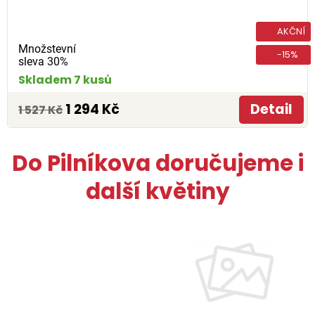
AKČNÍ
Množstevní
-15%
sleva 30%
Skladem 7 kusů
1 294 Kč
Detail
1 527 Kč
Do Pilníkova doručujeme i
další květiny