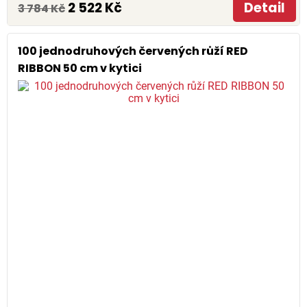
2 522 Kč
Detail
3 784 Kč
100 jednodruhových červených růží RED
RIBBON 50 cm v kytici