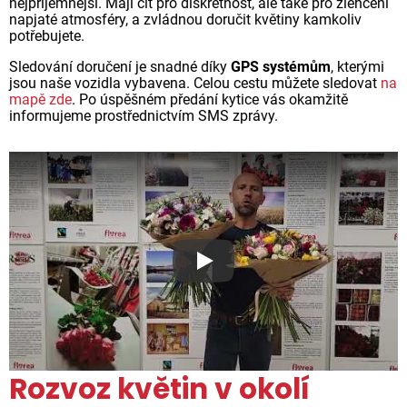
nejpříjemnější. Mají cit pro diskrétnost, ale také pro zlehčení
napjaté atmosféry, a zvládnou doručit květiny kamkoliv
potřebujete.
Sledování doručení je snadné díky
GPS systémům
, kterými
jsou naše vozidla vybavena. Celou cestu můžete sledovat
na
mapě zde
. Po úspěšném předání kytice vás okamžitě
informujeme prostřednictvím SMS zprávy.
Proč jsou květiny z Florea ta
Rozvoz květin v okolí