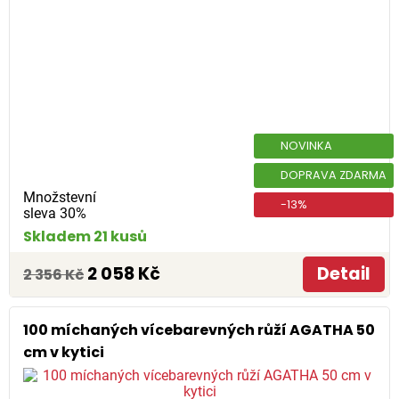
NOVINKA
DOPRAVA ZDARMA
Množstevní
-13%
sleva 30%
Skladem 21 kusů
2 058 Kč
Detail
2 356 Kč
100 míchaných vícebarevných růží AGATHA 50
cm v kytici