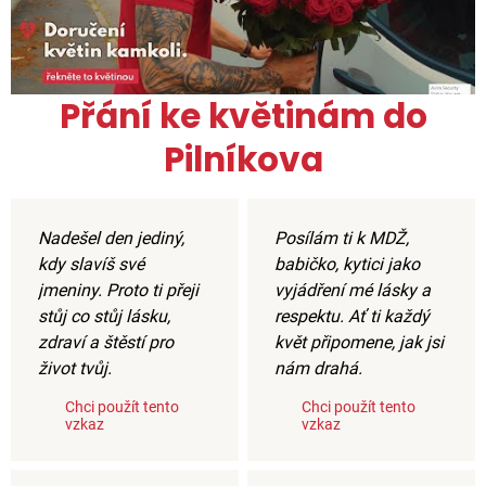
Přání ke květinám do
Pilníkova
Nadešel den jediný,
Posílám ti k MDŽ,
kdy slavíš své
babičko, kytici jako
jmeniny. Proto ti přeji
vyjádření mé lásky a
stůj co stůj lásku,
respektu. Ať ti každý
zdraví a štěstí pro
květ připomene, jak jsi
život tvůj.
nám drahá.
Chci použít tento
Chci použít tento
vzkaz
vzkaz