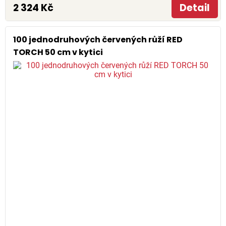
2 324 Kč
Detail
100 jednodruhových červených růží RED
TORCH 50 cm v kytici