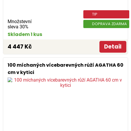
TIP
Množstevní
DOPRAVA ZDARMA
sleva 30%
Skladem 1 kus
4 447 Kč
Detail
100 míchaných vícebarevných růží AGATHA 60
cm v kytici