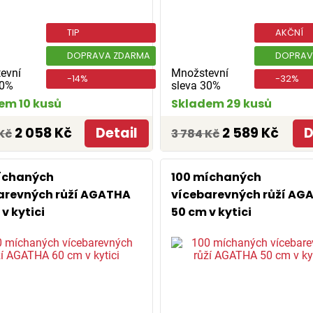
TIP
AKČNÍ
DOPRAVA ZDARMA
DOPRAV
evní
Množstevní
-14%
-32%
30%
sleva 30%
em 10 kusů
Skladem 29 kusů
2 058 Kč
Detail
2 589 Kč
D
Kč
3 784 Kč
íchaných
100 míchaných
arevných růží AGATHA
vícebarevných růží AG
v kytici
50 cm v kytici