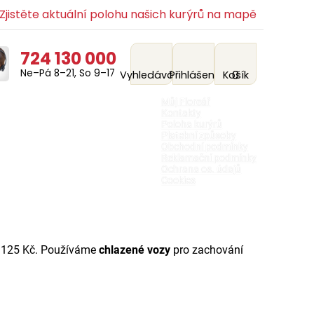
jistěte aktuální polohu našich kurýrů na mapě
724 130 000
Ne–Pá 8–21, So 9–17
0
Vyhledávání
Přihlášení
Košík
Můj Floreář
Kontakty
Poloha kurýrů
Platební způsoby
Obchodní podmínky
Reklamační podmínky
Ochrana os. údajů
Cookies
 125 Kč. Používáme
chlazené vozy
pro zachování