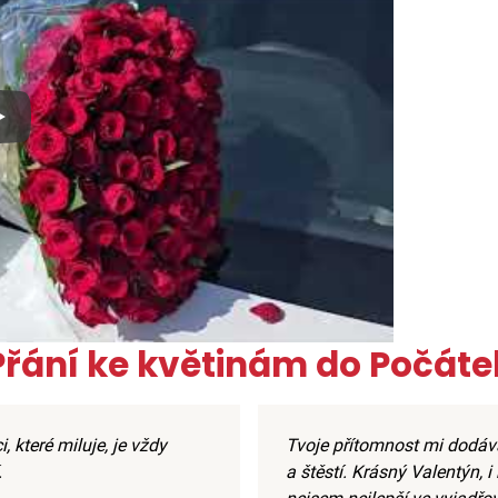
x
Přání ke květinám do Počáte
i, které miluje, je vždy
Tvoje přítomnost mi dodává
.
a štěstí. Krásný Valentýn, i