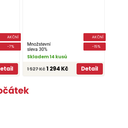
AKČNÍ
AKČNÍ
Množstevní
-7%
-15%
sleva 30%
Skladem 14 kusů
etail
1 294 Kč
Detail
1 527 Kč
Počátek