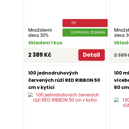
TIP
Množstevní
Množst
DOPRAVA ZDARMA
sleva 30%
sleva 
Skladem 1 kus
Sklad
2 389 Kč
Detail
2 389 
100 jednodruhových
100 m
červených růží RED RIBBON 50
víceb
cm v kytici
60 cm 