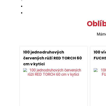
Oblí
Mám
100 jednodruhových
100 v
červených růží RED TORCH 60
FUCHS
cm v kytici