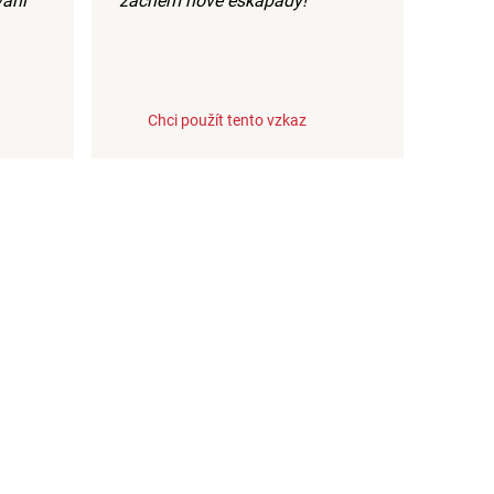
vání
začnem nové eskapády!
Chci použít tento vzkaz