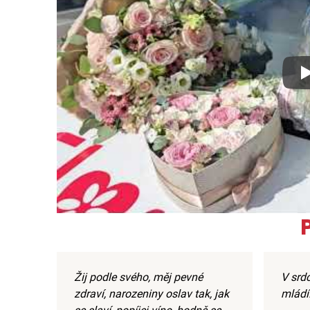
Xx
Žij podle svého, měj pevné
V srdc
zdraví, narozeniny oslav tak, jak
mládí