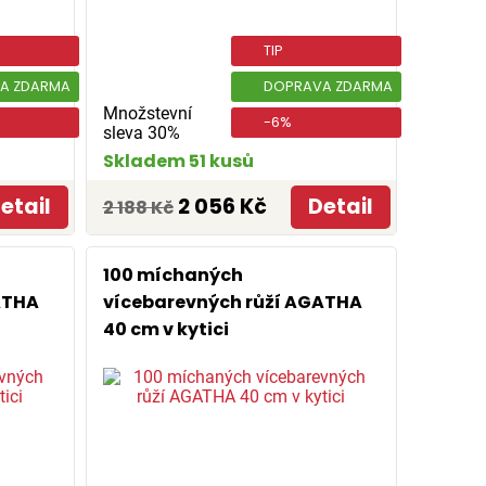
TIP
A ZDARMA
DOPRAVA ZDARMA
Množstevní
-6%
sleva 30%
Skladem 51 kusů
etail
2 056 Kč
Detail
2 188 Kč
100 míchaných
ATHA
vícebarevných růží AGATHA
40 cm v kytici