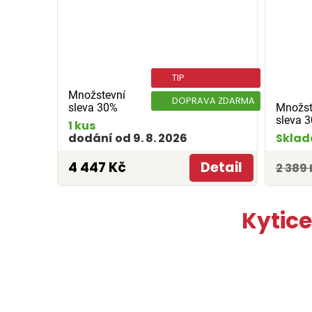
TIP
Množstevní
DOPRAVA ZDARMA
sleva 30%
Množst
sleva 
1 kus
dodání od 9. 8. 2026
Sklad
4 447 Kč
Detail
2 389 
Kytice