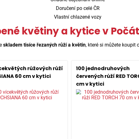
Doručení po celé ČR
Vlastní chlazené vozy
bené květiny a kytice v Počá
e
skladem tisíce řezaných růží a květin
, které si můžete koupit o
ícekvětých růžových růží
100 jednodruhových
IANA 60 cm v kytici
červených růží RED TOR
cm v kytici