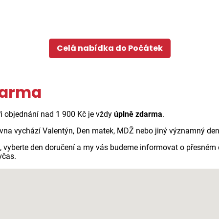
Celá nabídka do Počátek
darma
Při objednání nad 1 900 Kč je vždy
úplně zdarma
.
vna vychází Valentýn, Den matek, MDŽ nebo jiný významný den n
ci, vyberte den doručení a my vás budeme informovat o přesném 
včas.