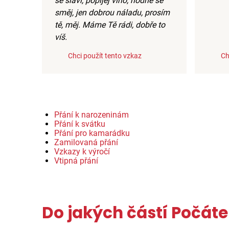
se slaví, popíjej víno, hodně se
směj, jen dobrou náladu, prosím
tě, měj. Máme Tě rádi, dobře to
víš.
Chci použít tento vzkaz
Ch
Přání k narozeninám
Přání k svátku
Přání pro kamarádku
Zamilovaná přání
Vzkazy k výročí
Vtipná přání
Do jakých částí Počáte