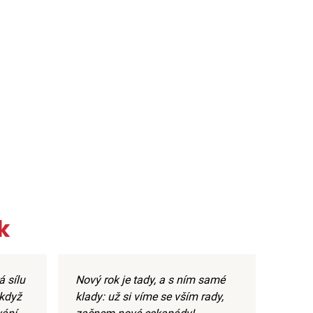
k
 sílu
Nový rok je tady, a s ním samé
 když
klady: už si víme se vším rady,