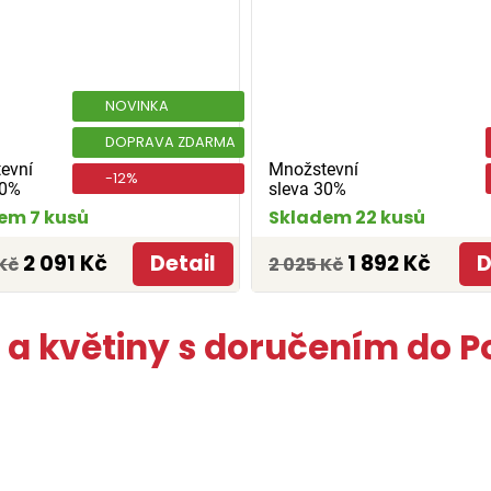
NOVINKA
DOPRAVA ZDARMA
evní
Množstevní
-12%
30%
sleva 30%
em 7 kusů
Skladem 22 kusů
2 091 Kč
Detail
1 892 Kč
D
Kč
2 025 Kč
 a květiny s doručením do 