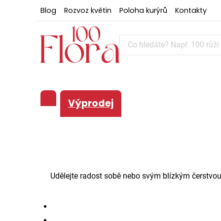
Blog
Rozvoz květin
Poloha kurýrů
Kontakty
Výprodej
Udělejte radost sobě nebo svým blízkým čerstvou