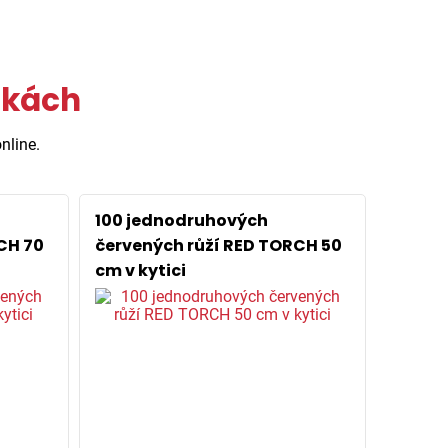
tkách
nline.
100 jednodruhových
CH 70
červených růží RED TORCH 50
cm v kytici