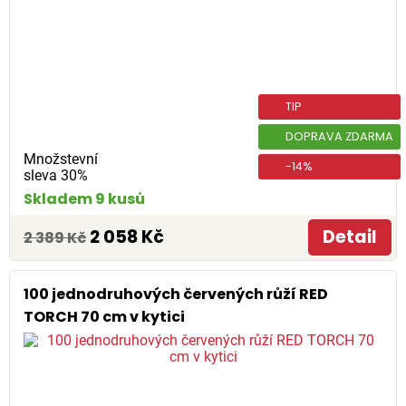
TIP
DOPRAVA ZDARMA
Množstevní
-14%
sleva 30%
Skladem 9 kusů
2 058 Kč
Detail
2 389 Kč
100 jednodruhových červených růží RED
TORCH 70 cm v kytici