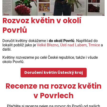
Rozvoz květin v okolí
Povrlů
Doručit květiny dokážeme i
do okolí Povrlů
. Například do
lokalit poblíž jako je
Velké Březno
,
Ústí nad Labem
,
Trmice
a
další.
Květiny rozvezeme po celé České republice, takže i všude
okolo Povrlů.
Doručení květin Ústecký kraj
Recenze na rozvoz květin
v Povrlech
Přečtěte si recenze nejen na rozvoz do Povrlů od našich