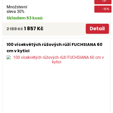
TIP
Množstevní
-15%
sleva 30%
Skladem 53 kusů
1 857 Kč
Detail
2 188 Kč
100 vícekvětých růžových růží FUCHSIANA 60
cm v kytici