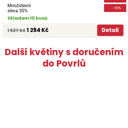
Množstevní
-15%
sleva 30%
Skladem 10 kusů
1 294 Kč
Detail
1 527 Kč
Další květiny s doručením
do Povrlů