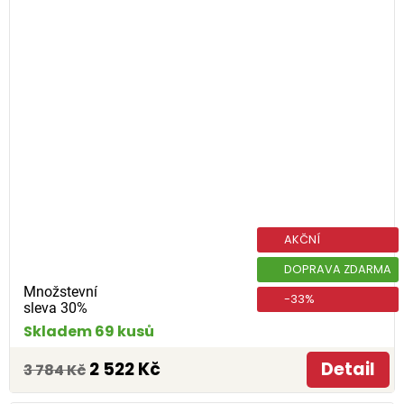
AKČNÍ
DOPRAVA ZDARMA
Množstevní
-33%
sleva 30%
Skladem 69 kusů
2 522 Kč
Detail
3 784 Kč