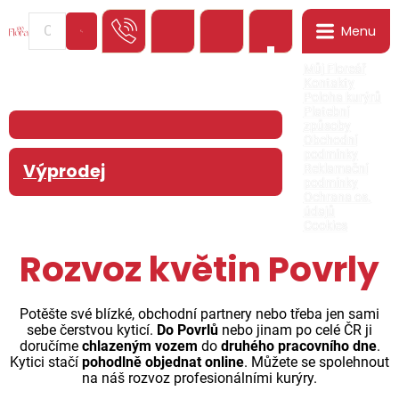
Menu
0
Můj Floreář
Kontakty
Poloha kurýrů
Platební
způsoby
Obchodní
podmínky
Výprodej
Reklamační
podmínky
Ochrana os.
údajů
Cookies
Rozvoz květin Povrly
Potěšte své blízké, obchodní partnery nebo třeba jen sami
sebe čerstvou kyticí.
Do Povrlů
nebo jinam po celé ČR ji
doručíme
chlazeným vozem
do
druhého pracovního dne
.
Kytici stačí
pohodlně objednat online
. Můžete se spolehnout
na náš rozvoz profesionálními kurýry.