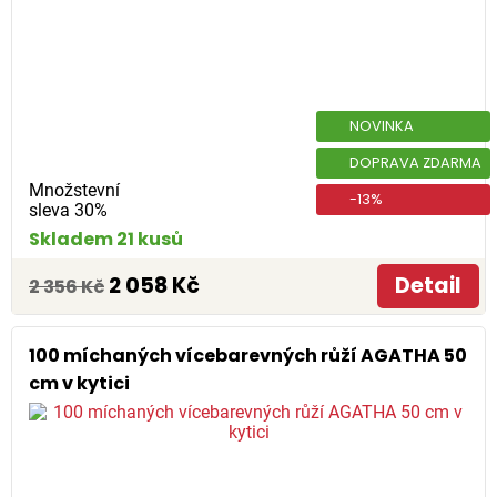
NOVINKA
DOPRAVA ZDARMA
Množstevní
-13%
sleva 30%
Skladem 21 kusů
2 058 Kč
Detail
2 356 Kč
100 míchaných vícebarevných růží AGATHA 50
cm v kytici