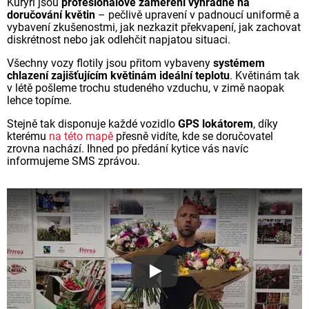
Kurýři jsou
profesionálové zaměření výhradně na
doručování květin
– pečlivě upravení v padnoucí uniformě a
vybavení zkušenostmi, jak nezkazit překvapení, jak zachovat
diskrétnost nebo jak odlehčit napjatou situaci.
Všechny vozy flotily jsou přitom vybaveny
systémem
chlazení zajišťujícím květinám ideální teplotu
. Květinám tak
v létě pošleme trochu studeného vzduchu, v zimě naopak
lehce topíme.
Stejně tak disponuje každé vozidlo
GPS lokátorem
, díky
kterému
na této mapě
přesně vidíte, kde se doručovatel
zrovna nachází. Ihned po předání kytice vás navíc
informujeme SMS zprávou.
Proč jsou květiny z Florea ta