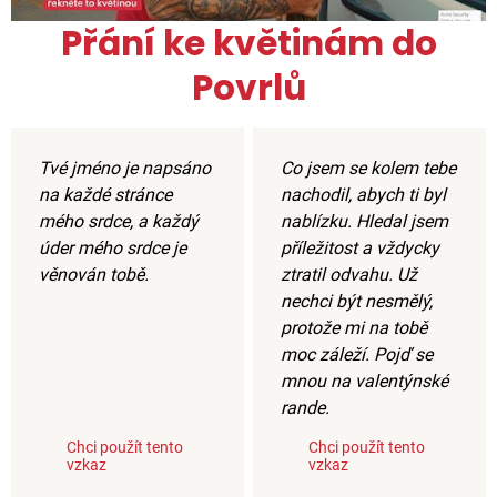
Přání ke květinám do
Povrlů
Tvé jméno je napsáno
Co jsem se kolem tebe
na každé stránce
nachodil, abych ti byl
mého srdce, a každý
nablízku. Hledal jsem
úder mého srdce je
příležitost a vždycky
věnován tobě.
ztratil odvahu. Už
nechci být nesmělý,
protože mi na tobě
moc záleží. Pojď se
mnou na valentýnské
rande.
Chci použít tento
Chci použít tento
vzkaz
vzkaz