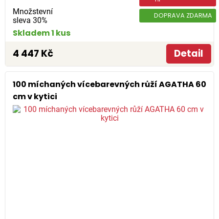
Množstevní
DOPRAVA ZDARMA
sleva 30%
Skladem 1 kus
4 447 Kč
Detail
100 míchaných vícebarevných růží AGATHA 60
cm v kytici