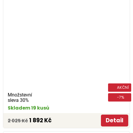
AKČNÍ
Množstevní
-7%
sleva 30%
Skladem 19 kusů
1 892 Kč
Detail
2 025 Kč