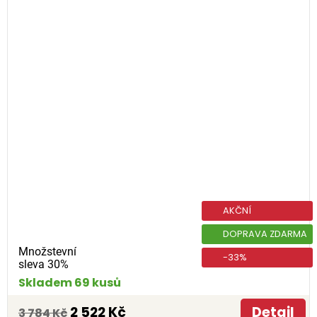
AKČNÍ
DOPRAVA ZDARMA
Množstevní
-33%
sleva 30%
Skladem 69 kusů
2 522 Kč
Detail
3 784 Kč