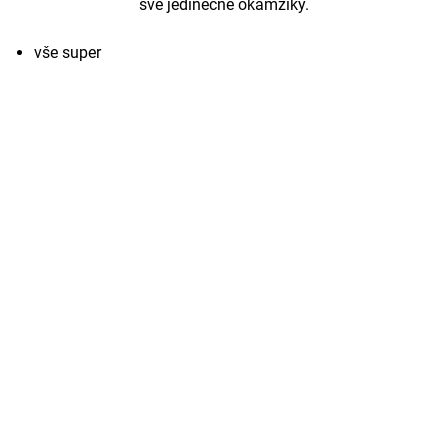
své jedinečné okamžiky.
vše super