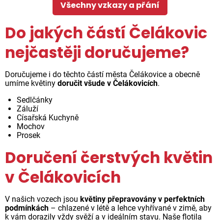
Všechny vzkazy a přání
Do jakých částí Čelákovic
nejčastěji doručujeme?
Doručujeme i do těchto částí města Čelákovice a obecně
umíme květiny
doručit všude v Čelákovicích
.
Sedlčánky
Záluží
Císařská Kuchyně
Mochov
Prosek
Doručení čerstvých květin
v Čelákovicích
V našich vozech jsou
květiny přepravovány v perfektních
podmínkách
– chlazené v létě a lehce vyhřívané v zimě, aby
k vám dorazily vždy svěží a v ideálním stavu. Naše flotila