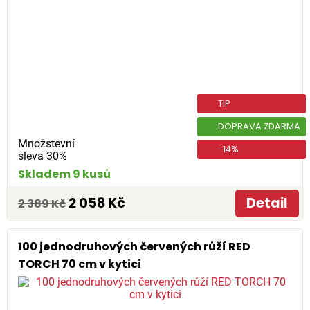
TIP
DOPRAVA ZDARMA
Množstevní
-14%
sleva 30%
Skladem 9 kusů
2 058 Kč
Detail
2 389 Kč
100 jednodruhových červených růží RED
TORCH 70 cm v kytici