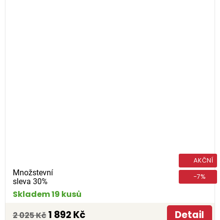
AKČNÍ
Množstevní
-7%
sleva 30%
Skladem 19 kusů
1 892 Kč
Detail
2 025 Kč