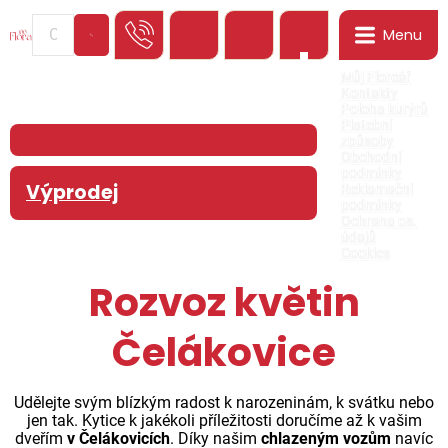
Menu
0
Můj Floreář
Kontakty
Poloha kurýrů
Platební
způsoby
Obchodní
podmínky
Výprodej
Reklamační
podmínky
Ochrana os.
údajů
Cookies
Rozvoz květin
Čelákovice
Udělejte svým blízkým radost k narozeninám, k svátku nebo
jen tak. Kytice k jakékoli příležitosti doručíme až k vašim
dveřím
v Čelákovicích
. Díky našim
chlazeným vozům
navíc