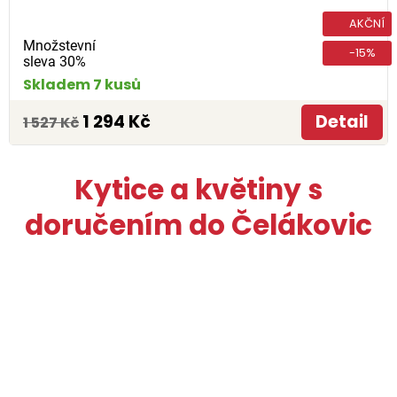
AKČNÍ
Množstevní
-15%
sleva 30%
Skladem 7 kusů
1 294 Kč
Detail
1 527 Kč
Kytice a květiny s
doručením do Čelákovic