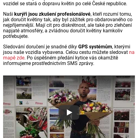
vozidel se stará o dopravu květin po celé České republice.
Naši
kurýři jsou zkušení profesionálové
, kteří rozumí tomu,
jak doručit květiny tak, aby byl zážitek pro obdarovaného co
nejpříjemnější. Mají cit pro diskrétnost, ale také pro zlehčení
napjaté atmosféry, a zvládnou doručit květiny kamkoliv
potřebujete.
Sledování doručení je snadné díky
GPS systémům
, kterými
jsou naše vozidla vybavena. Celou cestu můžete sledovat
na
mapě zde
. Po úspěšném předání kytice vás okamžitě
informujeme prostřednictvím SMS zprávy.
Proč jsou květiny z Florea ta