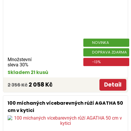
NOVINKA
DOPRAVA ZDARMA
Množstevní
-13%
sleva 30%
Skladem 21 kusů
2 058 Kč
Detail
2 356 Kč
100 míchaných vícebarevných růží AGATHA 50
cm v kytici