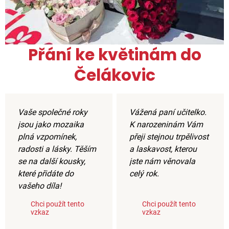
Přání ke květinám do
Čelákovic
Vaše společné roky
Vážená paní učitelko.
jsou jako mozaika
K narozeninám Vám
plná vzpomínek,
přeji stejnou trpělivost
radosti a lásky. Těším
a laskavost, kterou
se na další kousky,
jste nám věnovala
které přidáte do
celý rok.
vašeho díla!
Chci použít tento
Chci použít tento
vzkaz
vzkaz