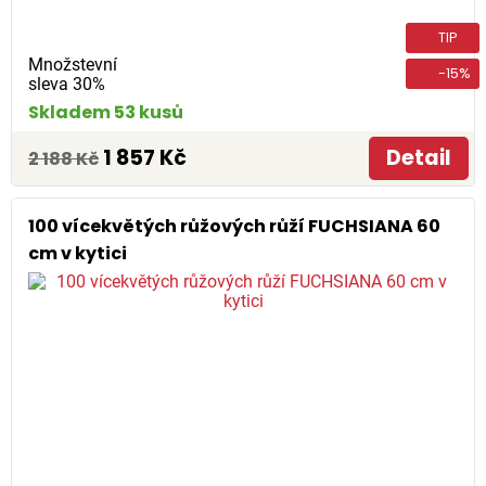
TIP
Množstevní
-15%
sleva 30%
Skladem 53 kusů
1 857 Kč
Detail
2 188 Kč
100 vícekvětých růžových růží FUCHSIANA 60
cm v kytici