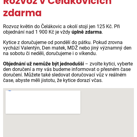
Rozvoz v Čelákovicích
zdarma
Rozvoz květin do Čelákovic a okolí stojí jen 125 Kč. Při
objednání nad 1 900 Kč je vždy
úplně zdarma
.
Kytice z doručujeme od pondělí do pátku. Pokud zrovna
vychází Valentýn, Den matek, MDŽ nebo jiný významný den
na sobotu či neděli, doručujeme i o víkendu.
Objednání už nemůže být jednodušší
– zvolte kytici, vyberte
den doručení a my vás budeme informovat o přesném čase
doručení. Můžete také sledovat doručovací vůz v reálném
čase, abyste měli jistotu, že kytice dorazí včas.