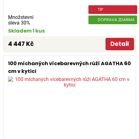
TIP
Množstevní
DOPRAVA ZDARMA
sleva 30%
Skladem 1 kus
4 447 Kč
Detail
100 míchaných vícebarevných růží AGATHA 60
cm v kytici