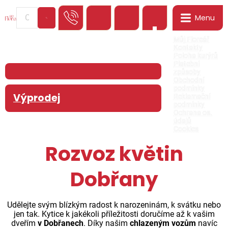
Menu
0
Můj Floreář
Kontakty
Poloha kurýrů
Platební
způsoby
Obchodní
podmínky
Výprodej
Reklamační
podmínky
Ochrana os.
údajů
Cookies
Rozvoz květin
Dobřany
Udělejte svým blízkým radost k narozeninám, k svátku nebo
jen tak. Kytice k jakékoli příležitosti doručíme až k vašim
dveřím
v Dobřanech
. Díky našim
chlazeným vozům
navíc