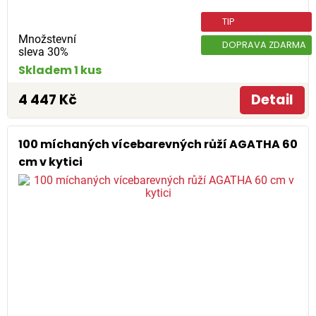
TIP
Množstevní
DOPRAVA ZDARMA
sleva 30%
Skladem 1 kus
4 447 Kč
Detail
100 míchaných vícebarevných růží AGATHA 60
cm v kytici