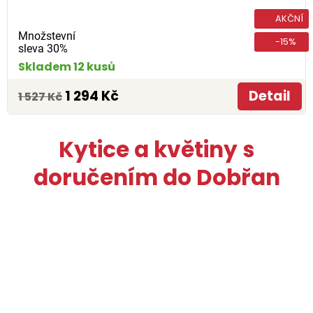
AKČNÍ
Množstevní
-15%
sleva 30%
Skladem 12 kusů
1 294 Kč
Detail
1 527 Kč
Kytice a květiny s
doručením do Dobřan