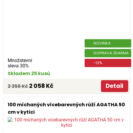
NOVINKA
DOPRAVA ZDARMA
Množstevní
-13%
sleva 30%
Skladem 25 kusů
2 058 Kč
Detail
2 356 Kč
100 míchaných vícebarevných růží AGATHA 50
cm v kytici