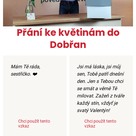
Přání ke květinám do
Dobřan
Mám Tě ráda,
Jsi má láska, jsi můj
sestřičko. ❤️
sen, Tobě patří dnešní
den. Jen s Tebou chci
se smát a věrně Tě
milovat. Zažeň z tváře
každý stín, vždyť je
svatý Valentýn!
Chci použít tento
Chci použít tento
vzkaz
vzkaz