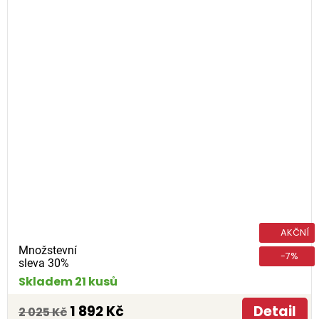
AKČNÍ
Množstevní
-7%
sleva 30%
Skladem 21 kusů
1 892 Kč
Detail
2 025 Kč