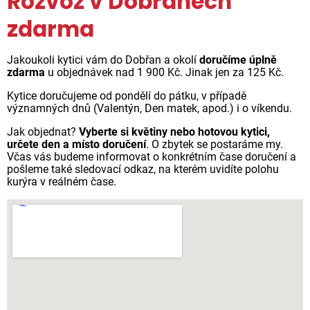
Rozvoz v Dobřanech
zdarma
Jakoukoli kytici vám do Dobřan a okolí
doručíme úplně
zdarma
u objednávek nad 1 900 Kč. Jinak jen za 125 Kč.
Kytice doručujeme od pondělí do pátku, v případě
významných dnů (Valentýn, Den matek, apod.) i o víkendu.
Jak objednat?
Vyberte si květiny nebo hotovou kytici,
určete den a místo doručení
. O zbytek se postaráme my.
Včas vás budeme informovat o konkrétním čase doručení a
pošleme také sledovací odkaz, na kterém uvidíte polohu
kurýra v reálném čase.