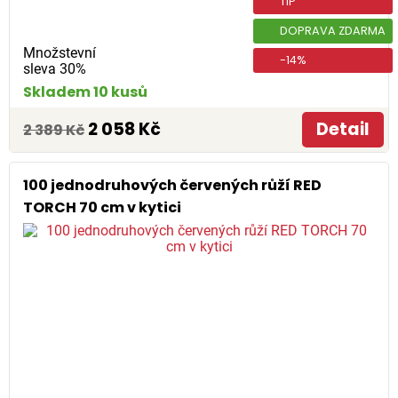
TIP
DOPRAVA ZDARMA
Množstevní
-14%
sleva 30%
Skladem 10 kusů
2 058 Kč
Detail
2 389 Kč
100 jednodruhových červených růží RED
TORCH 70 cm v kytici