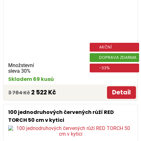
AKČNÍ
DOPRAVA ZDARMA
Množstevní
-33%
sleva 30%
Skladem 69 kusů
2 522 Kč
Detail
3 784 Kč
100 jednodruhových červených růží RED
TORCH 50 cm v kytici