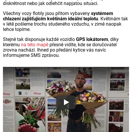
diskrétnost nebo jak odlehčit napjatou situaci.
Všechny vozy flotily jsou přitom vybaveny
systémem
chlazení zajišťujícím květinám ideální teplotu
. Květinám tak
v létě pošleme trochu studeného vzduchu, v zimě naopak
lehce topíme.
Stejně tak disponuje každé vozidlo
GPS lokátorem
, díky
kterému
na této mapě
přesně vidíte, kde se doručovatel
zrovna nachází. Ihned po předání kytice vás navíc
informujeme SMS zprávou.
Proč jsou květiny z Florea ta