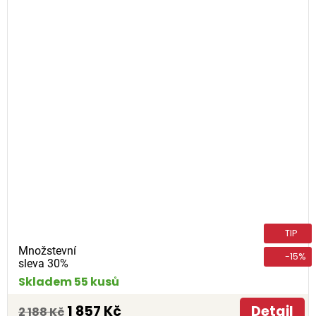
TIP
Množstevní
-15%
sleva 30%
Skladem 55 kusů
1 857 Kč
Detail
2 188 Kč