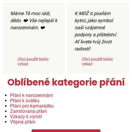
Máme Tě moc rádi,
K MDŽ ti posílám
dědo. ❤️ Vše nejlepší k
kytici, jako symbol
narozeninám. ❤️
naší vzájemné
podpory a přátelství.
Ať kvete tvůj život
radostí!
Chci použít tento
Chci použít tento
vzkaz
vzkaz
Oblíbené kategorie přání
Přání k narozeninám
Přání k svátku
Přání pro kamarádku
Zamilovaná přání
Vzkazy k výročí
Vtipná přání