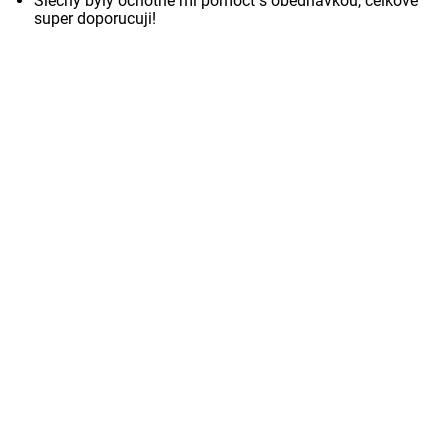
Slečny byly ochotné mi pomoct s obědnávkou, celkove
super doporucuji!